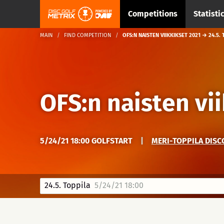
Competitions
Statisti
MAIN
FIND COMPETITION
OFS:N NAISTEN VIIKKIKSET 2021 → 24.5.
OFS:n naisten vi
5/24/21 18:00 GOLFSTART
|
MERI-TOPPILA DISC
24.5. Toppila
5/24/21 18:00