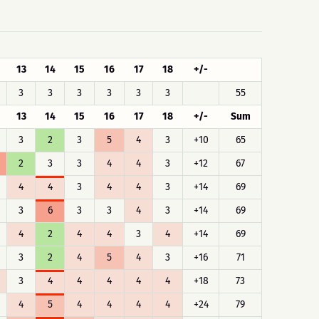
13
14
15
16
17
18
+/-
3
3
3
3
3
3
55
13
14
15
16
17
18
+/-
Sum
3
2
3
5
4
3
+10
65
2
3
3
4
4
3
+12
67
4
4
3
4
4
3
+14
69
3
6
3
3
4
3
+14
69
4
2
4
4
3
4
+14
69
3
2
4
5
4
3
+16
71
3
4
4
4
4
4
+18
73
4
5
4
4
4
4
+24
79