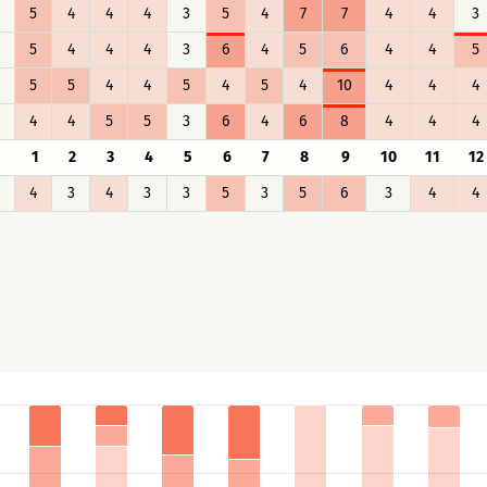
5
4
4
4
3
5
4
7
7
4
4
3
5
4
4
4
3
6
4
5
6
4
4
5
5
5
4
4
5
4
5
4
10
4
4
4
4
4
5
5
3
6
4
6
8
4
4
4
1
2
3
4
5
6
7
8
9
10
11
12
4
3
4
3
3
5
3
5
6
3
4
4