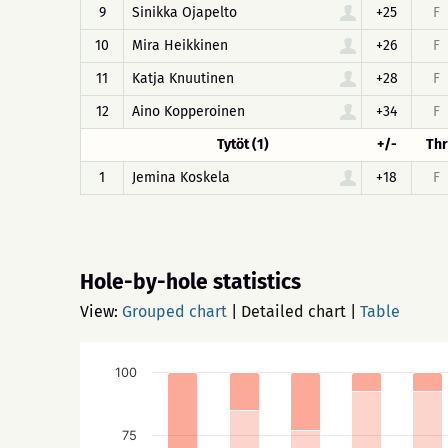
9
Sinikka Ojapelto
+25
F
10
Mira Heikkinen
+26
F
11
Katja Knuutinen
+28
F
12
Aino Kopperoinen
+34
F
Tytöt (1)
+/-
Thr
1
Jemina Koskela
+18
F
Hole-by-hole statistics
View:
Grouped chart
|
Detailed chart
|
Table
100
75