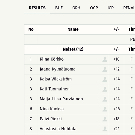
RESULTS
BUE
GRH
OCP
ICP
PENAL
No
Name
+/-
Thr
Pa
Naiset (12)
+/-
Thr
1
Riina Körkkö
+10
F
2
Jaana Kylmäluoma
+12
F
3
Kajsa Wickström
+14
F
3
Kati Tuomainen
+14
F
3
Maija-Liisa Parviainen
+14
F
6
Nina Kuoksa
+16
F
7
Päivi Riekki
+18
F
8
Anastasiia Huhtala
+24
F