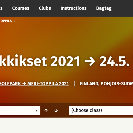
cs
Courses
Clubs
Instructions
Bagtag
 TOPPILA
ikkikset 2021
→
24.5.
GOLFPARK → MERI-TOPPILA 2021
|
FINLAND, POHJOIS-SUOM
↑
↓