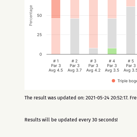
Percentage
50
25
0
# 1
# 2
# 3
# 4
# 5
Par 3
Par 3
Par 3
Par 3
Par 3
Avg 4.5
Avg 3.7
Avg 4.2
Avg 3.5
Avg 3.
Triple bog
The result was updated on: 2021-05-24 20:52:17. Fr
Results will be updated every 30 seconds!