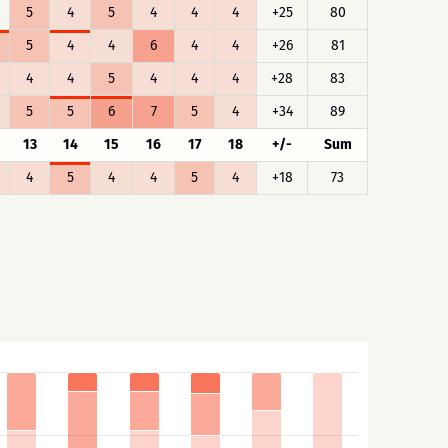
5
4
5
4
4
4
+25
80
5
4
4
6
4
4
+26
81
4
4
5
4
4
4
+28
83
5
5
6
7
5
4
+34
89
13
14
15
16
17
18
+/-
Sum
4
5
4
4
5
4
+18
73