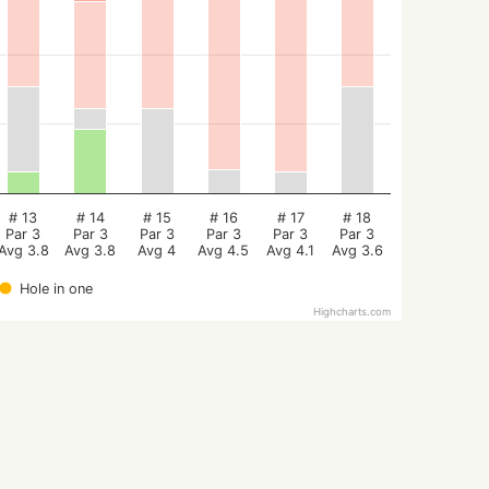
# 13
# 14
# 15
# 16
# 17
# 18
Par 3
Par 3
Par 3
Par 3
Par 3
Par 3
Avg 3.8
Avg 3.8
Avg 4
Avg 4.5
Avg 4.1
Avg 3.6
Hole in one
Highcharts.com