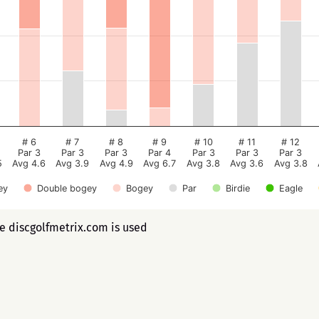
# 6
# 7
# 8
# 9
# 10
# 11
# 12
Par 3
Par 3
Par 3
Par 4
Par 3
Par 3
Par 3
5
Avg 4.6
Avg 3.9
Avg 4.9
Avg 6.7
Avg 3.8
Avg 3.6
Avg 3.8
ey
Double bogey
Bogey
Par
Birdie
Eagle
ee discgolfmetrix.com is used