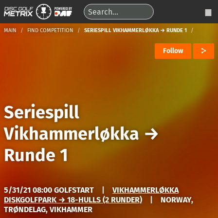
MAIN
FIND COMPETITION
SERIESPILL VIKHAMMERLØKKA → RUNDE 1
Follow
Seriespill
Vikhammerløkka
→
Runde 1
5/31/21 08:00 GOLFSTART
|
VIKHAMMERLØKKA
DISKGOLFPARK → 18-HULLS (2 RUNDER)
|
NORWAY,
TRØNDELAG, VIKHAMMER