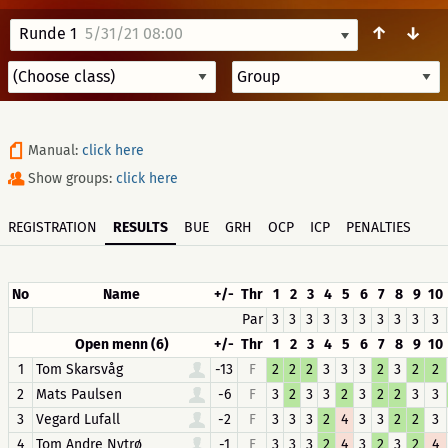
↑
↓
Runde 1
5/31/21 08:00
Manual:
click here
Show groups:
click here
REGISTRATION
RESULTS
BUE
GRH
OCP
ICP
PENALTIES
No
Name
+/-
Thr
1
2
3
4
5
6
7
8
9
10
Par
3
3
3
3
3
3
3
3
3
3
Open menn (6)
+/-
Thr
1
2
3
4
5
6
7
8
9
10
1
Tom Skarsvåg
-13
F
2
2
2
3
3
3
2
3
2
2
2
Mats Paulsen
-6
F
3
2
3
3
2
3
2
2
3
3
3
Vegard Lufall
-2
F
3
3
3
2
4
3
3
2
2
3
4
Tom Andre Nytrø
-1
F
3
3
3
2
4
3
2
3
2
4