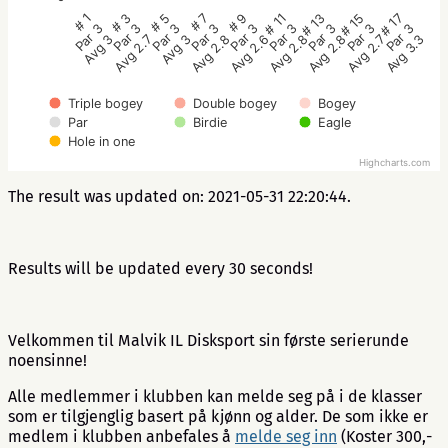
# 5
# 3
# 1
# 17
# 15
# 13
# 11
# 9
# 7
Par 3
Par 3
Par 3
Par 3
Par 3
Par 3
Par 3
Par 3
Par 3
Avg 3
Avg 2.7
Avg 3
Avg 3.3
Avg 2.7
Avg 2.8
Avg 2.8
Avg 2.6
Avg 2.8
Triple bogey
Double bogey
Bogey
Par
Birdie
Eagle
Hole in one
Highcharts.com
The result was updated on: 2021-05-31 22:20:44.
Results will be updated every 30 seconds!
Velkommen til Malvik IL Disksport sin første serierunde
noensinne!
Alle medlemmer i klubben kan melde seg på i de klasser
som er tilgjenglig basert på kjønn og alder. De som ikke er
medlem i klubben anbefales å
melde seg inn
(Koster 300,-