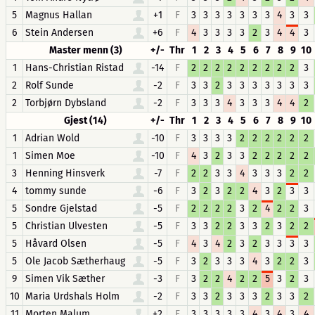
5
Magnus Hallan
+1
F
3
3
3
3
3
3
3
4
3
3
6
Stein Andersen
+6
F
4
3
3
3
3
2
3
4
4
3
Master menn (3)
+/-
Thr
1
2
3
4
5
6
7
8
9
10
1
Hans-Christian Ristad
-14
F
2
2
2
2
2
2
2
2
2
3
2
Rolf Sunde
-2
F
3
3
2
3
3
3
3
3
3
3
2
Torbjørn Dybsland
-2
F
3
3
3
4
3
3
3
4
4
2
Gjest (14)
+/-
Thr
1
2
3
4
5
6
7
8
9
10
1
Adrian Wold
-10
F
3
3
3
3
2
2
2
2
2
2
1
Simen Moe
-10
F
4
3
2
3
3
2
2
2
2
2
3
Henning Hinsverk
-7
F
2
2
3
3
4
3
3
3
2
2
4
tommy sunde
-6
F
3
2
3
2
2
4
3
2
3
3
5
Sondre Gjelstad
-5
F
2
2
2
2
3
2
4
2
2
3
5
Christian Ulvesten
-5
F
3
3
2
2
3
3
2
3
2
2
5
Håvard Olsen
-5
F
4
3
4
2
3
2
3
3
3
3
5
Ole Jacob Sætherhaug
-5
F
3
2
3
3
3
4
3
2
2
3
9
Simen Vik Sæther
-3
F
3
2
2
4
2
2
5
3
2
3
10
Maria Urdshals Holm
-2
F
3
3
2
3
3
3
2
3
3
2
11
Morten Malum
+2
F
3
3
3
3
3
4
3
4
3
4