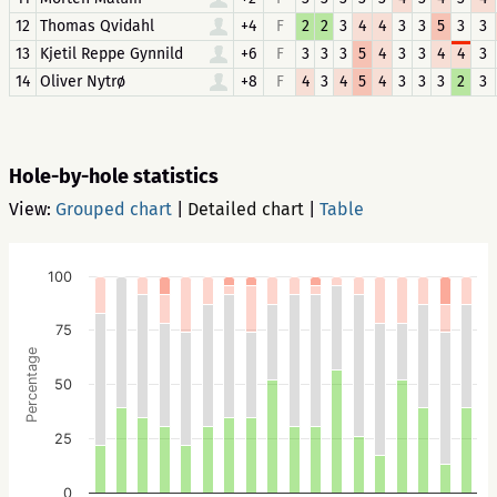
12
Thomas Qvidahl
+4
F
2
2
3
4
4
3
3
5
3
3
13
Kjetil Reppe Gynnild
+6
F
3
3
3
5
4
3
3
4
4
3
14
Oliver Nytrø
+8
F
4
3
4
5
4
3
3
3
2
3
Hole-by-hole statistics
View:
Grouped chart
|
Detailed chart
|
Table
100
75
Percentage
50
25
0