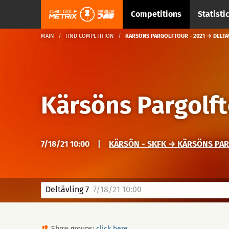
Competitions
Statisti
MAIN
FIND COMPETITION
KÄRSÖNS PARGOLFTOUR - 2021 → DELTÄ
Kärsöns Pargolft
7/18/21 10:00
|
KÄRSÖN - SKFK → KÄRSÖNS PA
Deltävling 7
7/18/21 10:00
Show groups:
click here