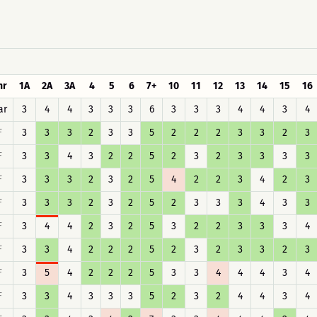
hr
1A
2A
3A
4
5
6
7+
10
11
12
13
14
15
16
ar
3
4
4
3
3
3
6
3
3
3
4
4
3
4
F
3
3
3
2
3
3
5
2
2
2
3
3
2
3
F
3
3
4
3
2
2
5
2
3
2
3
3
3
3
F
3
3
3
2
3
2
5
4
2
2
3
4
2
3
F
3
3
3
2
3
2
5
2
3
3
3
4
3
3
F
3
4
4
2
3
2
5
3
2
2
3
3
3
4
F
3
3
4
2
2
2
5
2
3
2
3
3
2
3
F
3
5
4
2
2
2
5
3
3
4
4
4
3
4
F
3
3
4
3
3
3
5
2
3
2
4
4
3
4