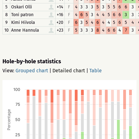
5
Oskari Olli
+14
F
4
3
3
3
5
3
5
5
6
6
3
8
Toni patron
+16
F
4
6
5
3
4
4
5
6
6
3
3
9
Kimi Hiivola
+20
F
6
3
5
4
6
4
4
5
6
5
4
10
Anne Hannula
+23
F
5
3
3
3
8
4
6
6
4
7
3
Hole-by-hole statistics
View:
Grouped chart
|
Detailed chart
|
Table
100
75
Percentage
50
25