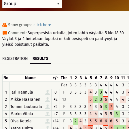
Show groups:
click here
Comment:
Superpesistä urkalla, joten lähtö väylältä 5 klo 18.30.
Väylät 3 ja 4 heitetään lopuksi mikäli pesispeli on päättynyt ja
yleisö poistunut paikalta.
REGISTRATION
RESULTS
No
Name
+/-
Thr
1
2
3
4
5
6
7
8
9
10
11
1
Par
3
3
3
3
3
3
4
4
4
4
3
1
Jari Hannula
0
F
3
3
3
3
4
3
3
4
4
4
3
2
Mikke Haaranen
+2
13
5
2
3
6
4
4
4
2
Tommi Lautanala
+2
F
3
3
3
3
4
3
5
3
7
4
3
4
Marko Vilola
+7
F
3
3
3
3
4
4
4
5
5
3
3
5
Oiva Ketola
+14
F
3
2
4
3
5
5
6
6
6
5
3
5
Aatos Huhta
+14
F
4
3
4
5
6
3
4
5
7
3
2