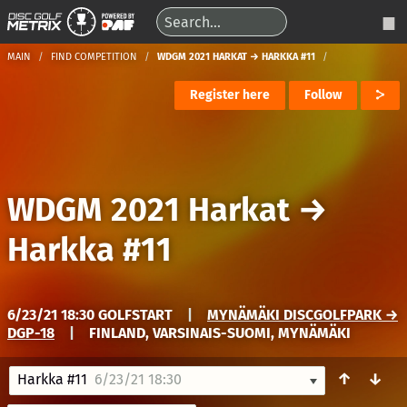
MAIN
FIND COMPETITION
WDGM 2021 HARKAT → HARKKA #11
Register here
Follow
WDGM 2021 Harkat
→
Harkka #11
6/23/21 18:30 GOLFSTART
|
MYNÄMÄKI DISCGOLFPARK →
DGP-18
|
FINLAND, VARSINAIS-SUOMI, MYNÄMÄKI
↑
↓
Harkka #11
6/23/21 18:30