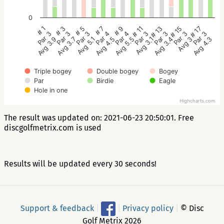
0
# 5
# 3
# 1
# 17
# 15
# 13
# 11
# 9
# 7
Par 3
Par 3
Par 3
Par 3
Par 3
Par 3
Par 3
Par 4
Par 4
Avg 5.1
Avg 3.7
Avg 3.9
Avg 4.3
Avg 3
Avg 3.4
Avg 3.1
Avg 5.5
Avg 4.5
Triple bogey
Double bogey
Bogey
Par
Birdie
Eagle
Hole in one
Highcharts.com
The result was updated on: 2021-06-23 20:50:01. Free
discgolfmetrix.com is used
Results will be updated every 30 seconds!
Support & feedback
|
|
Privacy policy
|
© Disc
Golf Metrix 2026