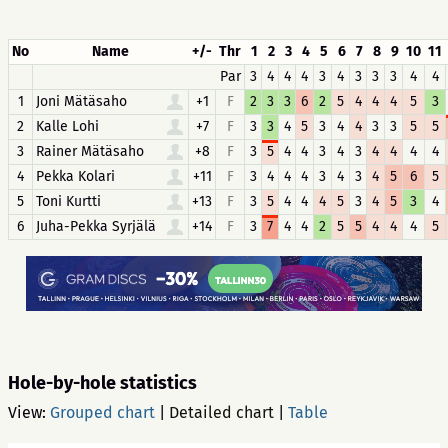
No
Name
+/-
Thr
1
2
3
4
5
6
7
8
9
10
11
Par
3
4
4
4
3
4
3
3
3
4
4
1
Joni Mätäsaho
+1
F
2
3
3
6
2
5
4
4
4
5
3
2
Kalle Lohi
+7
F
3
3
4
5
3
4
4
3
3
5
5
3
Rainer Mätäsaho
+8
F
3
5
4
4
3
4
3
4
4
4
4
4
Pekka Kolari
+11
F
3
4
4
4
3
4
3
4
5
6
5
5
Toni Kurtti
+13
F
3
5
4
4
4
5
3
4
5
3
4
6
Juha-Pekka Syrjälä
+14
F
3
7
4
4
2
5
5
4
4
4
5
Hole-by-hole statistics
View:
Grouped chart
|
Detailed chart
|
Table