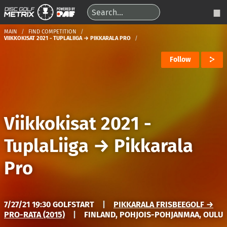
MAIN
FIND COMPETITION
VIIKKOKISAT 2021 - TUPLALIIGA → PIKKARALA PRO
Follow
Viikkokisat 2021 -
TuplaLiiga
→
Pikkarala
Pro
7/27/21 19:30 GOLFSTART
|
PIKKARALA FRISBEEGOLF →
PRO-RATA (2015)
|
FINLAND, POHJOIS-POHJANMAA, OULU