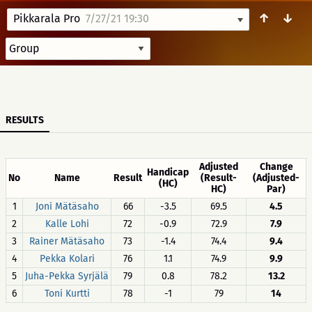
↑
↓
Pikkarala Pro
7/27/21 19:30
RESULTS
Adjusted
Change
Handicap
No
Name
Result
(Result-
(Adjusted-
(HC)
HC)
Par)
1
Joni Mätäsaho
66
-3.5
69.5
4.5
2
Kalle Lohi
72
-0.9
72.9
7.9
3
Rainer Mätäsaho
73
-1.4
74.4
9.4
4
Pekka Kolari
76
1.1
74.9
9.9
5
Juha-Pekka Syrjälä
79
0.8
78.2
13.2
6
Toni Kurtti
78
-1
79
14