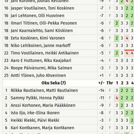
15
Jani Kuronen, Joonas Kettunen
-9
F
3
2
4
2
16
Jasper Voutilainen, Toni Koskinen
-7
F
3
3
2
2
16
Jari Lehtonen, Olli Huovinen
-7
F
3
3
2
2
18
Ilmari Tiitinen, Olli-Pekka Pesonen
-6
F
2
3
3
2
18
Jani Kaarnalehto, Sami Kiiskinen
-6
F
3
3
3
3
18
Eetu Koskinen, Kimi Varonen
-6
F
2
3
4
3
18
Niko Lehikoinen, janne markoff
-6
F
3
3
3
3
22
Timo Voutilainen, Heikki Antikainen
-5
F
2
3
4
4
23
Aaro E Huttunen, Riku Kaajakari
-4
F
3
3
3
3
24
Roope Päivänurmi, Mika Salmen
-3
F
3
3
3
3
25
Antti Ylönen, Juho Ahveninen
+1
F
3
3
3
3
Oku Seka (7)
+/-
Thr
1
2
3
4
1
Riikka Rautiainen, Matti Rautiainen
-14
F
3
2
2
2
2
Sammy Pylkki, Henna Pylkki
-11
F
4
2
2
2
3
Anssi Korhonen, Maria Pääkkönen
-9
F
3
2
3
3
4
Isto Iljo, Irke-Elina Ikonen
-8
F
3
3
2
2
5
Heikki Riekki, Päivi Riekki
-3
F
3
3
3
2
6
Kari Kontkanen, Marja Kontkanen
-2
F
3
3
3
3