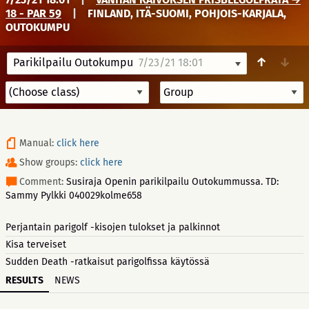
18 - PAR 59
|
FINLAND, ITÄ-SUOMI, POHJOIS-KARJALA,
OUTOKUMPU
↑
↓
Parikilpailu Outokumpu
7/23/21 18:01
Manual:
click here
Show groups:
click here
Comment:
Susiraja Openin parikilpailu Outokummussa. TD:
Sammy Pylkki 040029kolme658
Perjantain parigolf -kisojen tulokset ja palkinnot
Kisa terveiset
Sudden Death -ratkaisut parigolfissa käytössä
RESULTS
NEWS