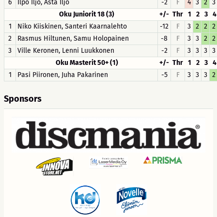
6
Ilpo Iljo, Asta Iljo
-2
F
4
3
2
3
Oku Juniorit 18 (3)
+/-
Thr
1
2
3
4
1
Niko Kiiskinen, Santeri Kaarnalehto
-12
F
3
2
2
2
2
Rasmus Hiltunen, Samu Holopainen
-8
F
3
3
2
2
3
Ville Keronen, Lenni Luukkonen
-2
F
3
3
3
3
Oku Masterit 50+ (1)
+/-
Thr
1
2
3
4
1
Pasi Piironen, Juha Pakarinen
-5
F
3
3
3
2
Sponsors