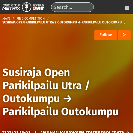
MAIN
FIND COMPETITION
SUSIRAJA OPEN PARIKILPAILU UTRA / OUTOKUMPU → PARIKILPAILU OUTOKUMPU
Follow
Susiraja Open
Parikilpailu Utra /
Outokumpu
→
Parikilpailu Outokumpu
7/23/21 18:01
|
VANHAN KAIVOKSEN FRISBEEGOLFRATA →