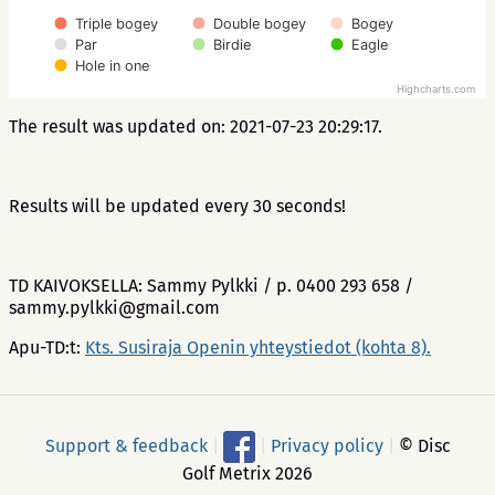
Triple bogey
Double bogey
Bogey
Par
Birdie
Eagle
Hole in one
Highcharts.com
The result was updated on: 2021-07-23 20:29:17.
Results will be updated every 30 seconds!
TD KAIVOKSELLA: Sammy Pylkki / p. 0400 293 658 /
sammy.pylkki@gmail.com
Apu-TD:t:
Kts. Susiraja Openin yhteystiedot (kohta 8).
Support & feedback
|
|
Privacy policy
|
© Disc
Golf Metrix 2026