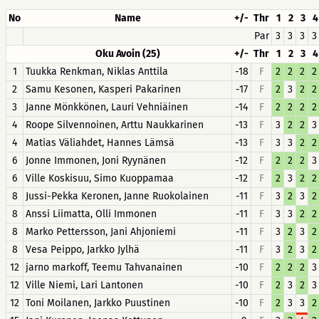
No
Name
+/-
Thr
1
2
3
4
Par
3
3
3
3
Oku Avoin (25)
+/-
Thr
1
2
3
4
1
Tuukka Renkman, Niklas Anttila
-18
F
2
2
2
2
2
Samu Kesonen, Kasperi Pakarinen
-17
F
2
3
2
2
3
Janne Mönkkönen, Lauri Vehniäinen
-14
F
2
2
2
2
4
Roope Silvennoinen, Arttu Naukkarinen
-13
F
3
2
2
3
4
Matias Väliahdet, Hannes Lämsä
-13
F
3
3
2
2
6
Jonne Immonen, Joni Ryynänen
-12
F
2
2
2
3
6
Ville Koskisuu, Simo Kuoppamaa
-12
F
2
3
2
2
8
Jussi-Pekka Keronen, Janne Ruokolainen
-11
F
3
2
3
2
8
Anssi Liimatta, Olli Immonen
-11
F
3
3
2
2
8
Marko Pettersson, Jani Ahjoniemi
-11
F
3
2
3
2
8
Vesa Peippo, Jarkko Jylhä
-11
F
3
2
3
2
12
jarno markoff, Teemu Tahvanainen
-10
F
2
2
2
3
12
Ville Niemi, Lari Lantonen
-10
F
2
3
2
3
12
Toni Moilanen, Jarkko Puustinen
-10
F
2
3
3
2