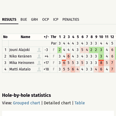
RESULTS
BUE
GRH
OCP
ICP
PENALTIES
No
Name
+/-
Thr
1
2
3
4
5
6
7
8
9
10
11
12
Par
3
4
4
4
3
4
3
3
3
4
4
5
1
Jouni Alajoki
-3
F
2
4
4
4
3
5
4
2
2
3
4
6
2
Niko Keränen
+4
F
3
4
6
4
3
4
3
3
3
3
4
6
3
Mika Heinonen
+17
F
3
6
5
5
3
5
3
3
3
8
5
7
4
Matti Alatalo
+18
F
3
5
5
6
4
4
3
3
4
6
4
7
Hole-by-hole statistics
View:
Grouped chart
|
Detailed chart
|
Table