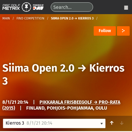
MAIN
FIND COMPETITION
SIIMA OPEN 2.0 → KIERROS 3
Follow
Siima Open 2.0
→
Kierros
3
8/1/21 20:14
|
PIKKARALA FRISBEEGOLF → PRO-RATA
(2015)
|
FINLAND, POHJOIS-POHJANMAA, OULU
↑
↓
Kierros 3
8/1/21 20:14