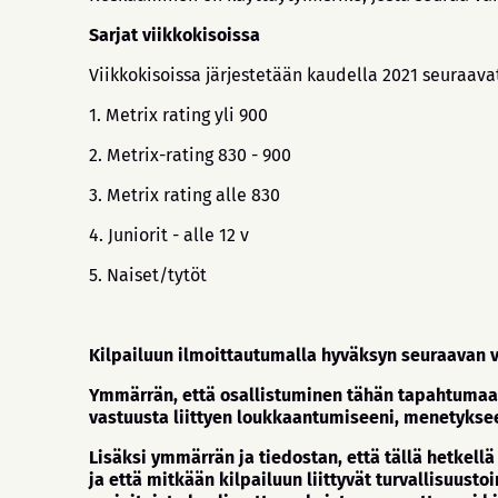
Sarjat viikkokisoissa
Viikkokisoissa järjestetään kaudella 2021 seuraavat
1. Metrix rating yli 900
2. Metrix-rating 830 - 900
3. Metrix rating alle 830
4. Juniorit - alle 12 v
5. Naiset/tytöt
Kilpailuun ilmoittautumalla hyväksyn seuraavan
Ymmärrän, että osallistuminen tähän tapahtumaan s
vastuusta liittyen loukkaantumiseeni, menetyksee
Lisäksi ymmärrän ja tiedostan, että tällä hetkell
ja että mitkään kilpailuun liittyvät turvallisuust