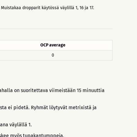
Muistakaa dropparit käytössä väylillä 1, 16 ja 17.
OCP average
0
ahalla on suoritettava viimeistään 15 minuuttia
ta ei pidetä. Ryhmät löytyvät metrixistä ja
ana väylällä 1.
 Koskee myös tupakantumppeja.