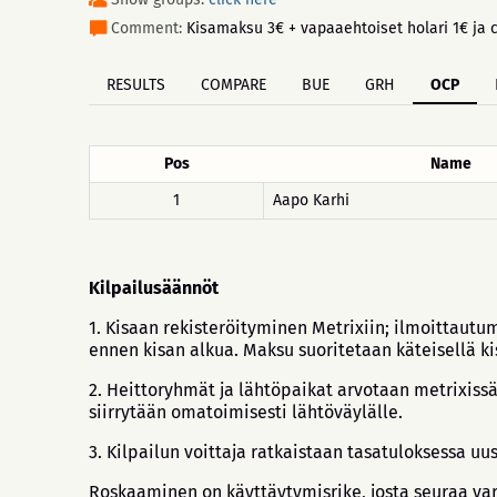
Comment:
Kisamaksu 3€ + vapaaehtoiset holari 1€ ja ct
RESULTS
COMPARE
BUE
GRH
OCP
Pos
Name
1
Aapo Karhi
Kilpailusäännöt
1. Kisaan rekisteröityminen Metrixiin; ilmoittaut
ennen kisan alkua. Maksu suoritetaan käteisellä kis
2. Heittoryhmät ja lähtöpaikat arvotaan metrixiss
siirrytään omatoimisesti lähtöväylälle.
3. Kilpailun voittaja ratkaistaan tasatuloksessa uus
Roskaaminen on käyttäytymisrike, josta seuraa var