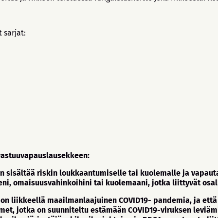
 sarjat:
 vastuuvapauslausekkeen:
isältää riskin loukkaantumiselle tai kuolemalle ja vapautan
ni, omaisuusvahinkoihini tai kuolemaani, jotka liittyvät os
ä on liikkeellä maailmanlaajuinen COVID19- pandemia, ja että
oimet, jotka on suunniteltu estämään COVID19-viruksen leviämi