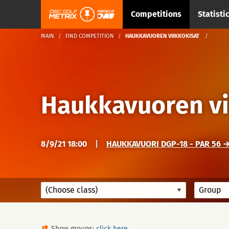
Competitions
Statisti
MAIN
FIND COMPETITION
HAUKKAVUOREN VIIKKOKISAT
Haukkavuoren vi
8/9/21 18:00
|
HAUKKAVUORI DGP-18 - PAR 56 →
Show groups:
click here