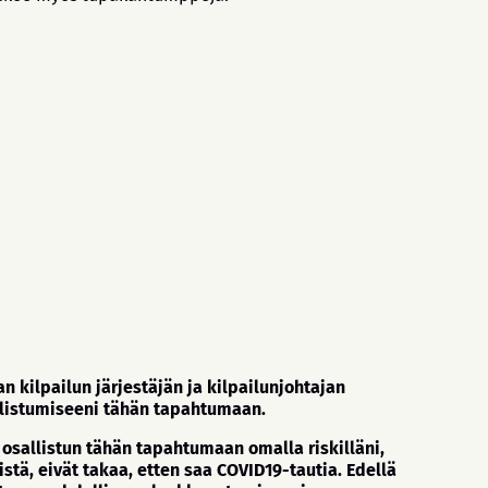
 kilpailun järjestäjän ja kilpailunjohtajan
allistumiseeni tähän tapahtumaan.
 osallistun tähän tapahtumaan omalla riskilläni,
stä, eivät takaa, etten saa COVID19-tautia. Edellä