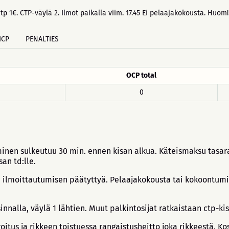
p 1€. CTP-väylä 2. Ilmot paikalla viim. 17.45 Ei pelaajakokousta. Huom! 
ICP
PENALTIES
OCP total
0
uminen sulkeutuu 30 min. ennen kisan alkua. Käteismaksu tasar
an td:lle.
ä ilmoittautumisen päätyttyä. Pelaajakokousta tai kokoontumis
innalla, väylä 1 lähtien. Muut palkintosijat ratkaistaan ctp-kis
oitus ja rikkeen toistuessa rangaistusheitto joka rikkeestä.