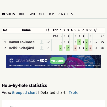
RESULTS
BUE
GRH
OCP
ICP
PENALTIES
No
Name
+/-
Thr
1
2
3
4
5
6
7
8
9
+/-
Par
3
3
3
3
3
3
3
3
3
27
1
Hannu Kokkonen
-2
F
3
3
3
3
3
2
3
2
3
-2
25
2
Heikki Seitajärvi
-1
F
2
3
2
3
4
3
3
2
4
-1
26
Hole-by-hole statistics
View:
Grouped chart
|
Detailed chart
|
Table