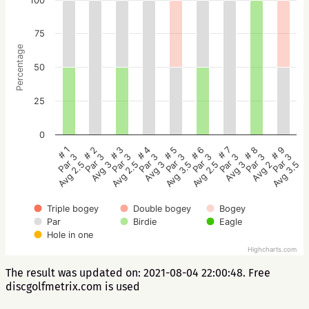
100
75
Percentage
50
25
0
# 5
# 4
# 3
# 2
# 1
# 9
# 8
# 7
# 6
Par 3
Par 3
Par 3
Par 3
Par 3
Par 3
Par 3
Par 3
Par 3
Avg 3.5
Avg 3
Avg 2.5
Avg 3
Avg 2.5
Avg 3.5
Avg 2
Avg 3
Avg 2.5
Triple bogey
Double bogey
Bogey
Par
Birdie
Eagle
Hole in one
Highcharts.com
The result was updated on: 2021-08-04 22:00:48. Free
discgolfmetrix.com is used