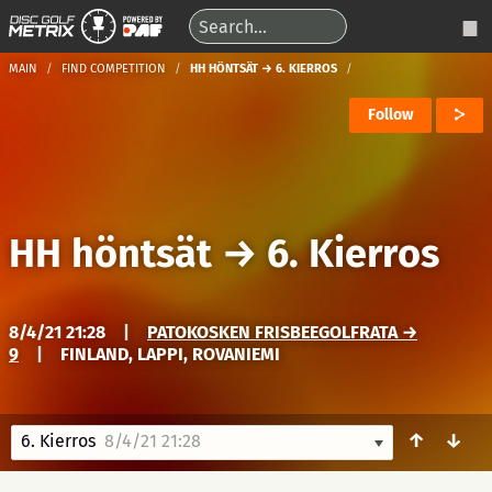
MAIN
FIND COMPETITION
HH HÖNTSÄT → 6. KIERROS
Follow
HH höntsät
→
6. Kierros
8/4/21 21:28
|
PATOKOSKEN FRISBEEGOLFRATA →
9
|
FINLAND, LAPPI, ROVANIEMI
↑
↓
6. Kierros
8/4/21 21:28