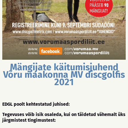
Mängijate käitumisjuhend
Võru maakonna MV discgolfis
2021
EDGL poolt kehtestatud juhised:
Tegevuses võib isik osaleda, kui on täidetud vähemalt üks
järgmistest tingimustest: