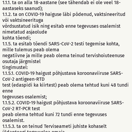
1.1.1. ta on alla 18-aastane (see tähendab ei ole veel 18-
aastaseks saanud);
1.1.2. ta on COVID-19 haiguse läbi põdenud, vaktsineeritud
või vaktsineerituga
võrdsustatud isik ning esitab enne tegevuses osalemist
nimetatud asjaolude
kohta tõendi;
1.1.5. ta esitab tõendi SARS-CoV-2 testi tegemise kohta,
mille tulemus peab olema
negatiivne ja mille peab olema teinud tervishoiuteenuse
osutaja järgmistel
tingimustel:
1.1.5.1. COVID-19 haigust põhjustava koroonaviiruse SARS-
CoV-2 antigeen-RTD
test (edaspidi ka kiirtest) peab olema tehtud kuni 48 tundi
enne
tegevuses osalemist;
1.1.5.2. COVID-19 haigust põhjustava koroonaviiruse SARS-
CoV-2 RT-PCR test
peab olema tehtud kuni 72 tundi enne tegevuses
osalemist.
1.1.5.3. ta on teinud Terviseameti juhiste kohaselt