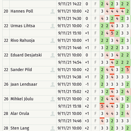
9/11/21 14:22
0
F
2
4
2
3
2
2
20
Hannes Poll
9/11/21 10:00
+2
F
3
4
4
4
4
2
9/11/21 14:30
0
F
4
3
2
4
2
3
22
Urmas Lihtsa
9/11/21 10:00
-2
F
2
2
4
3
3
3
9/11/21 15:10
+1
F
2
4
5
2
3
3
22
Rivo Rahuoja
9/11/21 10:00
+1
F
2
2
3
4
2
3
9/11/21 14:46
+1
F
3
2
2
2
3
3
22
Eduard Desjatski
9/11/21 10:00
0
F
3
4
3
4
2
2
9/11/21 14:54
+1
F
3
3
4
2
2
2
22
Sander Pild
9/11/21 10:00
+2
F
2
4
4
3
2
5
9/11/21 14:38
+1
F
2
3
4
3
3
3
26
Jaan Lendsaar
9/11/21 10:00
-1
F
2
3
3
3
3
2
9/11/21 15:02
+2
F
3
2
4
3
2
4
26
Mihkel Jõulu
9/11/21 10:00
-2
F
2
4
4
4
3
2
9/11/21 15:18
+2
F
5
4
4
3
2
3
28
Alar Orula
9/11/21 10:00
+1
F
3
4
4
3
2
4
9/11/21 14:46
+3
F
4
3
2
3
3
3
28
Sten Lang
9/11/21 10:00
+2
F
3
3
2
3
3
2