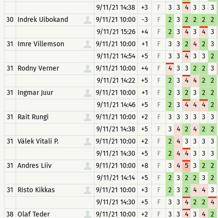
9/11/21 14:38
+3
F
3
3
4
3
3
3
30
Indrek Uibokand
9/11/21 10:00
-3
F
2
3
2
2
2
2
9/11/21 15:26
+4
F
2
3
4
3
4
3
31
Imre Villemson
9/11/21 10:00
+1
F
3
3
2
4
2
3
9/11/21 14:54
+5
F
3
3
4
3
3
2
31
Rodny Verner
9/11/21 10:00
+4
F
4
3
3
2
2
3
9/11/21 14:22
+5
F
2
3
4
4
2
2
31
Ingmar Juur
9/11/21 10:00
+1
F
2
3
2
3
2
2
9/11/21 14:46
+5
F
2
3
4
4
4
2
31
Rait Rungi
9/11/21 10:00
+2
F
3
3
3
3
3
3
9/11/21 14:38
+5
F
3
4
2
4
2
2
31
Välek Vitali P.
9/11/21 10:00
+2
F
2
4
3
3
3
3
9/11/21 14:30
+5
F
2
4
4
3
3
3
31
Andres Liiv
9/11/21 10:00
+8
F
3
4
5
3
2
2
9/11/21 14:14
+5
F
2
3
2
2
3
2
31
Risto Kikkas
9/11/21 10:00
+3
F
2
3
2
4
4
3
9/11/21 14:30
+5
F
3
3
4
2
2
4
38
Olaf Teder
9/11/21 10:00
+2
F
3
3
4
3
4
2