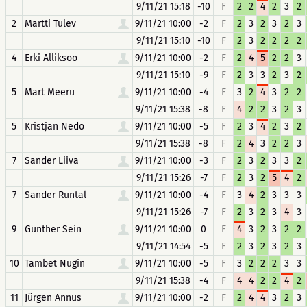
9/11/21 15:18
-10
F
2
2
4
2
3
2
2
Martti Tulev
9/11/21 10:00
-2
F
2
3
2
3
2
3
9/11/21 15:10
-10
F
2
3
2
2
2
2
4
Erki Alliksoo
9/11/21 10:00
-2
F
2
4
5
2
2
3
9/11/21 15:10
-9
F
2
3
3
2
3
2
5
Mart Meeru
9/11/21 10:00
-4
F
3
2
4
3
2
2
9/11/21 15:38
-8
F
4
2
2
3
2
3
5
Kristjan Nedo
9/11/21 10:00
-5
F
2
3
4
2
3
2
9/11/21 15:38
-8
F
2
4
3
2
2
3
7
Sander Liiva
9/11/21 10:00
-3
F
2
3
2
3
3
2
9/11/21 15:26
-7
F
2
3
2
5
4
2
7
Sander Runtal
9/11/21 10:00
-4
F
3
4
2
3
3
3
9/11/21 15:26
-7
F
2
3
2
3
4
3
9
Günther Sein
9/11/21 10:00
0
F
4
3
2
3
2
2
9/11/21 14:54
-5
F
2
3
2
3
2
3
10
Tambet Nugin
9/11/21 10:00
-5
F
3
2
2
2
3
3
9/11/21 15:38
-4
F
4
4
2
2
4
2
11
Jürgen Annus
9/11/21 10:00
-2
F
2
4
4
3
2
3