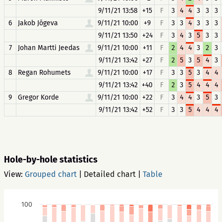
9/11/21 13:58
+15
F
3
4
4
3
3
3
6
Jakob Jõgeva
9/11/21 10:00
+9
F
3
3
4
3
3
3
9/11/21 13:50
+24
F
3
4
3
5
3
3
7
Johan Martti Jeedas
9/11/21 10:00
+11
F
2
4
4
3
2
3
9/11/21 13:42
+27
F
2
5
3
5
4
3
8
Regan Rohumets
9/11/21 10:00
+17
F
3
3
5
3
4
4
9/11/21 13:42
+40
F
2
3
5
4
4
4
9
Gregor Korde
9/11/21 10:00
+22
F
3
4
4
3
5
3
9/11/21 13:42
+52
F
3
3
5
4
4
4
Hole-by-hole statistics
View:
Grouped chart
|
Detailed chart
|
Table
100