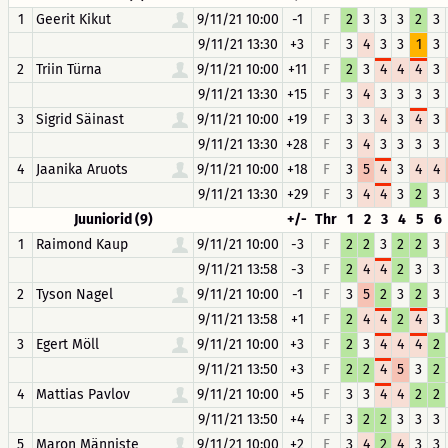
1
Geerit Kikut
9/11/21 10:00
-1
F
2
3
3
3
2
3
9/11/21 13:30
+3
F
3
4
3
3
1
3
2
Triin Türna
9/11/21 10:00
+11
F
2
3
4
4
4
3
9/11/21 13:30
+15
F
3
4
3
3
3
3
3
Sigrid Säinast
9/11/21 10:00
+19
F
3
3
4
3
4
3
9/11/21 13:30
+28
F
3
4
3
3
3
3
4
Jaanika Aruots
9/11/21 10:00
+18
F
3
5
4
3
4
4
9/11/21 13:30
+29
F
3
4
4
3
2
3
Juuniorid (9)
+/-
Thr
1
2
3
4
5
6
1
Raimond Kaup
9/11/21 10:00
-3
F
2
2
3
2
2
3
9/11/21 13:58
-3
F
2
4
4
2
3
3
2
Tyson Nagel
9/11/21 10:00
-1
F
3
5
2
3
2
3
9/11/21 13:58
+1
F
2
4
4
2
4
3
3
Egert Möll
9/11/21 10:00
+3
F
2
3
4
4
4
2
9/11/21 13:50
+3
F
2
2
4
5
3
2
4
Mattias Pavlov
9/11/21 10:00
+5
F
3
3
4
4
2
2
9/11/21 13:50
+4
F
3
2
2
3
3
3
5
Maron Männiste
9/11/21 10:00
+2
F
3
4
2
4
3
3