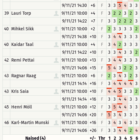
9/11/21 14:30
+6
F
3
3
5
4
3
3
39
Lauri Torp
9/11/21 10:00
+4
F
3
2
2
3
2
3
9/11/21 14:22
+7
F
3
3
2
2
2
3
40
Mihkel Sikk
9/11/21 10:00
+2
F
2
3
3
3
3
2
9/11/21 14:38
+10
F
3
4
4
3
3
3
40
Kaidar Taal
9/11/21 10:00
+4
F
3
4
2
3
3
3
9/11/21 14:22
+10
F
3
3
4
3
3
2
42
Remi Pettai
9/11/21 10:00
+13
F
3
4
4
3
3
3
9/11/21 14:06
+15
F
5
4
3
2
2
3
43
Ragnar Raag
9/11/21 10:00
+6
F
2
3
4
3
2
3
9/11/21 14:14
+16
F
3
4
4
4
4
3
43
Kris Saia
9/11/21 10:00
+10
F
4
4
5
3
3
2
9/11/21 14:14
+16
F
3
3
4
4
3
3
45
Henri Möll
9/11/21 10:00
+12
F
3
5
4
4
3
3
9/11/21 14:06
+20
F
5
3
4
3
3
3
46
Karl-Martin Munski
9/11/21 10:00
+16
F
3
4
3
4
3
3
9/11/21 14:06
+26
F
3
3
4
4
2
4
Naised (4)
+/-
Thr
1
2
3
4
5
6