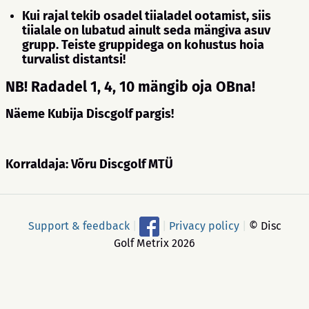
Kui rajal tekib osadel tiialadel ootamist, siis
tiialale on lubatud ainult seda mängiva asuv
grupp. Teiste gruppidega on kohustus hoia
turvalist distantsi!
NB! Radadel 1, 4, 10 mängib oja OBna!
Näeme Kubija Discgolf pargis!
Korraldaja:
Võru Discgolf MTÜ
Support & feedback
|
|
Privacy policy
|
© Disc
Golf Metrix 2026