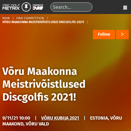
MAIN
FIND COMPETITION
VÕRU MAAKONNA MEISTRIVÕISTLUSED DISCGOLFIS 2021!
Follow
Võru Maakonna
Meistrivõistlused
Discgolfis 2021!
9/11/21 10:00
|
VÕRU KUBIJA 2021
|
ESTONIA, VÕRU
MAAKOND, VÕRU VALD