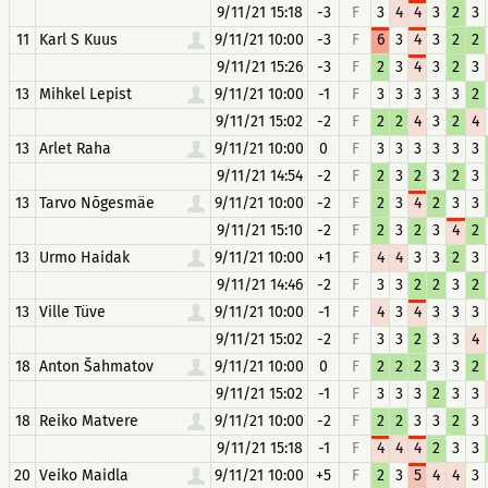
9/11/21 15:18
-3
F
3
4
4
3
2
3
11
Karl S Kuus
9/11/21 10:00
-3
F
6
3
4
3
2
2
9/11/21 15:26
-3
F
2
3
4
3
2
3
13
Mihkel Lepist
9/11/21 10:00
-1
F
3
3
3
3
3
2
9/11/21 15:02
-2
F
2
2
4
3
2
4
13
Arlet Raha
9/11/21 10:00
0
F
3
3
3
3
3
3
9/11/21 14:54
-2
F
2
3
2
3
2
3
13
Tarvo Nõgesmäe
9/11/21 10:00
-2
F
2
3
4
2
3
3
9/11/21 15:10
-2
F
2
3
2
3
4
2
13
Urmo Haidak
9/11/21 10:00
+1
F
4
4
3
3
2
3
9/11/21 14:46
-2
F
3
3
2
2
3
2
13
Ville Tüve
9/11/21 10:00
-1
F
4
3
4
3
3
3
9/11/21 15:02
-2
F
3
3
2
3
3
4
18
Anton Šahmatov
9/11/21 10:00
0
F
2
2
2
3
3
2
9/11/21 15:02
-1
F
3
3
3
2
3
3
18
Reiko Matvere
9/11/21 10:00
-2
F
2
2
3
3
2
3
9/11/21 15:18
-1
F
4
4
4
2
3
3
20
Veiko Maidla
9/11/21 10:00
+5
F
2
3
5
4
4
3