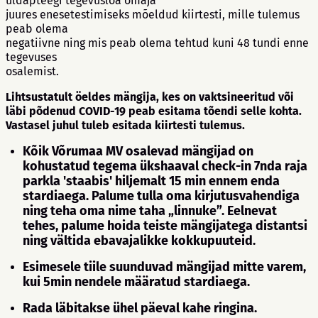
üldapteegi tegevusloa omaja
juures enesetestimiseks mõeldud kiirtesti, mille tulemus
peab olema
negatiivne ning mis peab olema tehtud kuni 48 tundi enne
tegevuses
osalemist.
Lihtsustatult öeldes mängija, kes on vaktsineeritud või
läbi põdenud COVID-19 peab esitama tõendi selle kohta.
Vastasel juhul tuleb esitada kiirtesti tulemus.
Kõik Võrumaa MV osalevad mängijad on
kohustatud tegema ükshaaval check-in 7nda raja
parkla 'staabis' hiljemalt 15 min ennem enda
stardiaega. Palume tulla oma kirjutusvahendiga
ning teha oma nime taha „linnuke”. Eelnevat
tehes, palume hoida teiste mängijatega distantsi
ning vältida ebavajalikke kokkupuuteid.
Esimesele tiile suunduvad mängijad mitte varem,
kui 5min nendele määratud stardiaega.
Rada läbitakse ühel päeval kahe ringina.