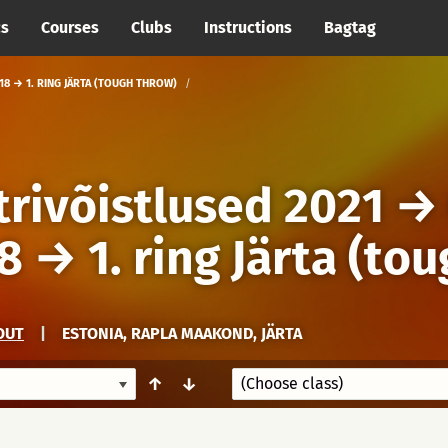
cs
Courses
Clubs
Instructions
Bagtag
18 → 1. RING JÄRTA (TOUGH THROW)
trivõistlused 2021
18
→
1. ring Järta (to
OUT
|
ESTONIA, RAPLA MAAKOND, JÄRTA
↑
↓