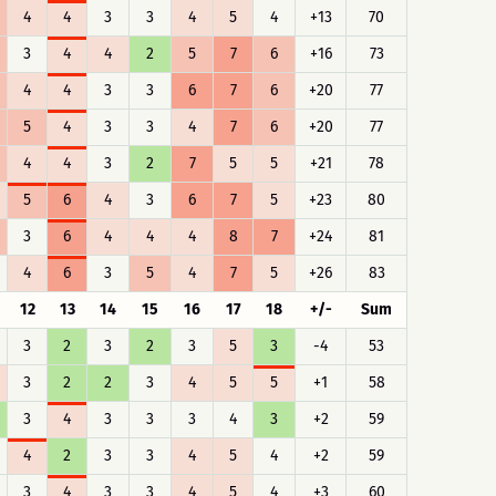
4
4
3
3
4
5
4
+13
70
3
4
4
2
5
7
6
+16
73
4
4
3
3
6
7
6
+20
77
5
4
3
3
4
7
6
+20
77
4
4
3
2
7
5
5
+21
78
5
6
4
3
6
7
5
+23
80
3
6
4
4
4
8
7
+24
81
4
6
3
5
4
7
5
+26
83
12
13
14
15
16
17
18
+/-
Sum
3
2
3
2
3
5
3
-4
53
3
2
2
3
4
5
5
+1
58
3
4
3
3
3
4
3
+2
59
4
2
3
3
4
5
4
+2
59
3
4
3
3
4
5
4
+3
60