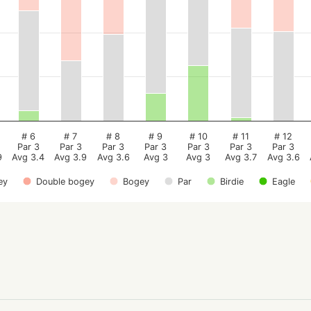
# 6
# 7
# 8
# 9
# 10
# 11
# 12
Par 3
Par 3
Par 3
Par 3
Par 3
Par 3
Par 3
9
Avg 3.4
Avg 3.9
Avg 3.6
Avg 3
Avg 3
Avg 3.7
Avg 3.6
ey
Double bogey
Bogey
Par
Birdie
Eagle