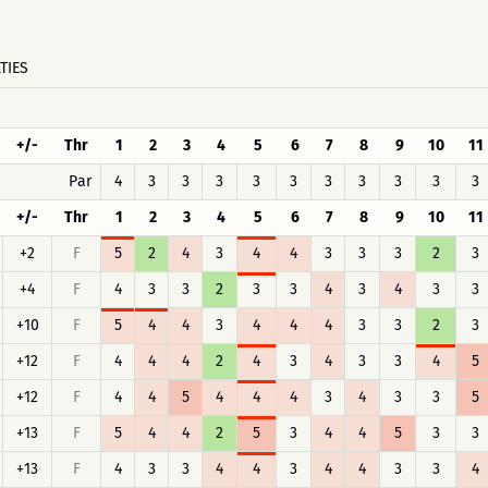
TIES
+/-
Thr
1
2
3
4
5
6
7
8
9
10
11
Par
4
3
3
3
3
3
3
3
3
3
3
+/-
Thr
1
2
3
4
5
6
7
8
9
10
11
+2
F
5
2
4
3
4
4
3
3
3
2
3
+4
F
4
3
3
2
3
3
4
3
4
3
3
+10
F
5
4
4
3
4
4
4
3
3
2
3
+12
F
4
4
4
2
4
3
4
3
3
4
5
+12
F
4
4
5
4
4
4
3
4
3
3
5
+13
F
5
4
4
2
5
3
4
4
5
3
3
+13
F
4
3
3
4
4
3
4
4
3
3
4