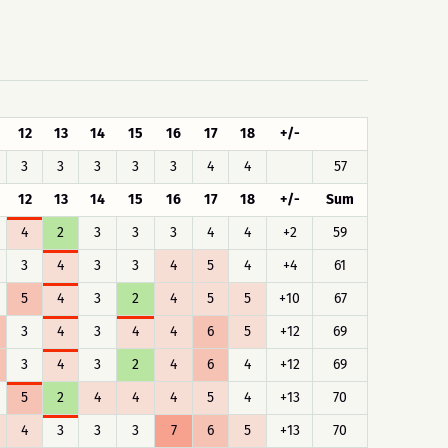
12
13
14
15
16
17
18
+/-
3
3
3
3
3
4
4
57
12
13
14
15
16
17
18
+/-
Sum
4
2
3
3
3
4
4
+2
59
3
4
3
3
4
5
4
+4
61
5
4
3
2
4
5
5
+10
67
3
4
3
4
4
6
5
+12
69
3
4
3
2
4
6
4
+12
69
5
2
4
4
4
5
4
+13
70
4
3
3
3
7
6
5
+13
70