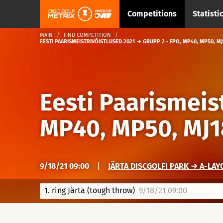
Competitions
Statisti
MAIN
FIND COMPETITION
EESTI PAARISMEISTRIVÕISTLUSED 2021 → GRUPP 2 - FPO, MP40, MP50, MJ
Eesti Paarismeis
MP40, MP50, MJ
9/18/21 09:00
|
JÄRTA DISCGOLFI PARK → A-LAY
1. ring Järta (tough throw)
9/18/21 09:00