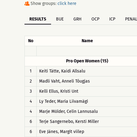
Show groups:
click here
RESULTS
BUE
GRH
OCP
ICP
PENAL
No
Name
Pro Open Women (15)
1
Keiti Tätte, Kaidi Allsalu
2
Madli Vaht, Anneli Tõugjas
3
Kelli Ellus, Kristi Unt
4
Ly Teder, Maria Liivamägi
4
Marje Mölder, Celin Lannusalu
6
Terje Sangernebo, Kersti Miller
6
Eve Jänes, Margit viilep