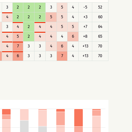
3
2
2
2
3
5
4
-5
52
4
2
2
2
5
5
4
+3
60
3
4
2
4
4
5
5
+7
64
4
5
2
4
4
4
6
+8
65
4
7
3
3
4
6
4
+13
70
4
6
3
3
3
7
4
+13
70