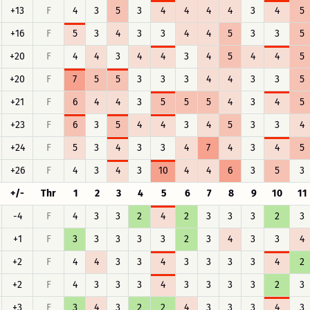
+13
F
4
3
5
3
4
4
4
4
3
4
5
+16
F
5
3
4
3
3
4
4
5
3
3
5
+20
F
4
4
3
4
4
3
4
5
4
4
5
+20
F
7
5
5
3
3
3
4
4
3
3
5
+21
F
6
4
4
3
5
5
5
4
3
4
5
+23
F
6
3
5
4
4
3
4
5
3
3
4
+24
F
5
3
4
3
3
4
7
4
3
4
5
+26
F
4
3
4
3
10
4
4
6
3
5
3
+/-
Thr
1
2
3
4
5
6
7
8
9
10
11
-4
F
4
3
3
2
4
2
3
3
3
2
3
+1
F
3
3
3
3
3
2
3
4
3
3
4
+2
F
4
4
3
3
4
3
3
3
3
4
2
+2
F
4
3
3
3
4
3
3
3
3
2
3
+3
F
3
4
3
2
2
4
3
3
3
4
3