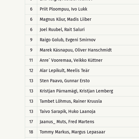
6
Priit Ploompuu, Ivo Lukk
6
Magnus Kõur, Madis Liiber
6
Joel Ruubel, Rait Saluri
9
Raigo Golub, Evgeni Smirnov
9
Marek Käsnapuu, Oliver Hanschmidt
11
Anre` Vooremaa, Veikko Küttner
12
Alar Lepikult, Meelis Teär
13
Sten Paavo, Gunnar Ersto
13
Kristjan Pärnamägi, Kristjan Lemberg
13
Tambet Lõhmus, Rainer Kruusla
13
Taivo Sarapik, Huko Laanoja
17
Jaanus_ Muts, Fred Martens
18
Tommy Markus, Margus Lepasaar