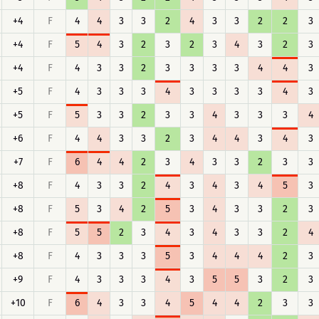
+4
F
4
4
3
3
2
4
3
3
2
2
3
+4
F
5
4
3
2
3
2
3
4
3
2
3
+4
F
4
3
3
2
3
3
3
3
4
4
3
+5
F
4
3
3
3
4
3
3
3
3
4
3
+5
F
5
3
3
2
3
3
4
3
3
3
4
+6
F
4
4
3
3
2
3
4
4
3
4
3
+7
F
6
4
4
2
3
4
3
3
2
3
3
+8
F
4
3
3
2
4
3
4
3
4
5
3
+8
F
5
3
4
2
5
3
4
3
3
2
3
+8
F
5
5
2
3
4
3
4
3
3
2
4
+8
F
4
3
3
3
5
3
4
4
4
2
3
+9
F
4
3
3
3
4
3
5
5
3
2
3
+10
F
6
4
3
3
4
5
4
4
2
3
3