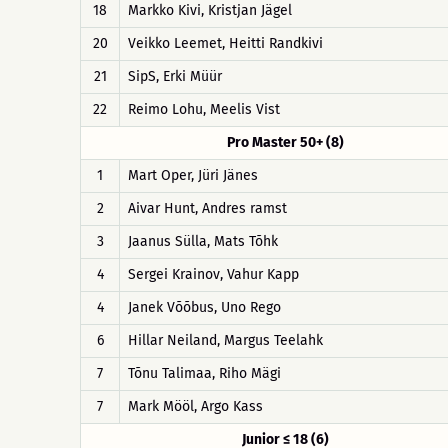
18
Markko Kivi, Kristjan Jägel
20
Veikko Leemet, Heitti Randkivi
21
SipS, Erki Müür
22
Reimo Lohu, Meelis Vist
Pro Master 50+ (8)
1
Mart Oper, Jüri Jänes
2
Aivar Hunt, Andres ramst
3
Jaanus Sülla, Mats Tõhk
4
Sergei Krainov, Vahur Kapp
4
Janek Võõbus, Uno Rego
6
Hillar Neiland, Margus Teelahk
7
Tõnu Talimaa, Riho Mägi
7
Mark Mööl, Argo Kass
Junior ≤ 18 (6)