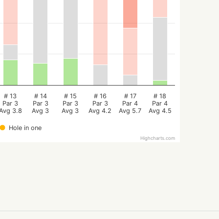
# 13
# 14
# 15
# 16
# 17
# 18
Par 3
Par 3
Par 3
Par 3
Par 4
Par 4
Avg 3.8
Avg 3
Avg 3
Avg 4.2
Avg 5.7
Avg 4.5
Hole in one
Highcharts.com