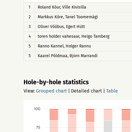
1
Roland Kõur, Ville Kivisilla
2
Markkus Kõre, Tanel Toomemägi
3
Oliver Võõbus, Egert Hütt
4
toren holder vahesaar, Heigo Tamberg
5
Ranno Kannel, Holger Rannu
5
Kaarel Põldmaa, Björn Marrandi
Hole-by-hole statistics
View:
Grouped chart
|
Detailed chart
|
Table
100
75