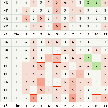
+10
F
4
4
3
4
5
4
4
3
2
2
4
+11
F
5
3
3
3
5
3
4
4
3
3
3
+12
F
6
3
5
3
4
3
4
3
3
3
3
+14
F
4
4
4
3
6
4
3
3
3
3
4
+/-
Thr
1
2
3
4
5
6
7
8
9
10
11
+6
F
4
4
3
4
4
3
4
3
3
3
3
+8
F
4
4
3
3
3
4
4
3
3
4
3
+9
F
4
4
3
5
5
3
4
4
2
3
4
+16
F
5
4
5
3
4
4
3
4
4
2
4
+16
F
5
4
4
3
4
3
4
5
3
3
4
+17
F
5
4
7
3
3
4
5
4
4
3
4
+18
F
5
3
5
4
4
4
5
4
3
3
3
+18
F
4
6
3
3
4
3
6
4
3
4
5
+/-
Thr
1
2
3
4
5
6
7
8
9
10
11