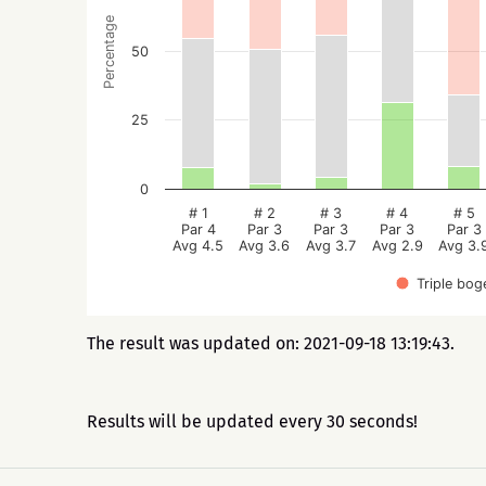
Percentage
50
25
0
# 1
# 2
# 3
# 4
# 5
Par 4
Par 3
Par 3
Par 3
Par 3
Avg 4.5
Avg 3.6
Avg 3.7
Avg 2.9
Avg 3.
Triple bog
The result was updated on: 2021-09-18 13:19:43.
Results will be updated every 30 seconds!