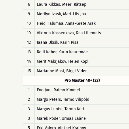
6
Laura Kikkas, Meeri Rätsep
9
Merilyn Ivask, Mari-Liis Joa
10
Heidi Talumaa, Anna-Grete Arak
10
Viktoria Kossenkova, Rea Lillemets
12
Jaana Üksik, Karin Pisa
13
Reili Kaber, Karin Kaaremäe
14
Merit Makrjakov, Helen Kopli
15
Marianne Must, Birgit Vider
Pro Master 40+ (22)
1
Eno Juul, Raimo Kimmel
2
Margo Peters, Tarmo Vilipõld
3
Margus Luntsi, Tarmo Kütt
3
Marek Põder, Urmas Lääne
5
Erki Vaigro, Aleksei Krainov