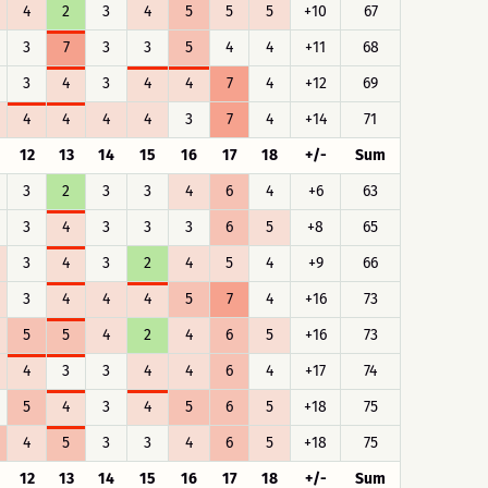
4
2
3
4
5
5
5
+10
67
3
7
3
3
5
4
4
+11
68
3
4
3
4
4
7
4
+12
69
4
4
4
4
3
7
4
+14
71
12
13
14
15
16
17
18
+/-
Sum
3
2
3
3
4
6
4
+6
63
3
4
3
3
3
6
5
+8
65
3
4
3
2
4
5
4
+9
66
3
4
4
4
5
7
4
+16
73
5
5
4
2
4
6
5
+16
73
4
3
3
4
4
6
4
+17
74
5
4
3
4
5
6
5
+18
75
4
5
3
3
4
6
5
+18
75
12
13
14
15
16
17
18
+/-
Sum