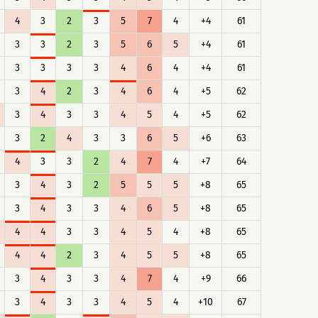
4
3
2
3
5
7
4
+4
61
3
3
2
3
5
6
5
+4
61
3
3
3
3
4
6
4
+4
61
3
4
2
3
4
6
4
+5
62
3
4
3
3
4
5
4
+5
62
3
2
4
3
3
6
5
+6
63
4
3
3
2
4
7
4
+7
64
3
4
3
2
5
5
5
+8
65
3
4
3
3
4
6
5
+8
65
4
4
3
3
4
5
4
+8
65
4
4
2
3
4
5
5
+8
65
3
4
3
3
4
7
4
+9
66
3
4
3
3
4
5
4
+10
67