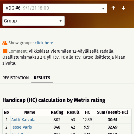
↑
↓
VDG #6
9/1/21 18:00
Show groups:
click here
Comment:
Viikkokisat Vierumäen 12-väyläisellä radalla.
Osallistumismaksu 2 € yli 15v, 1€ alle 15v. Katso lisätietoja kisan
sivulta.
REGISTRATION
RESULTS
Handicap (HC) calculation by Metrix rating
No
Name
Rating
Result
HC
Sum (Result-HC)
1
Antti Kaivola
802
43
12.39
30.61
2
Jesse Varis
848
42
9.51
32.49