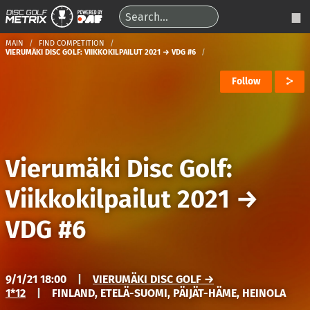
MAIN
FIND COMPETITION
VIERUMÄKI DISC GOLF: VIIKKOKILPAILUT 2021 → VDG #6
Follow
Vierumäki Disc Golf:
Viikkokilpailut 2021
→
VDG #6
9/1/21 18:00
|
VIERUMÄKI DISC GOLF →
1*12
|
FINLAND, ETELÄ-SUOMI, PÄIJÄT-HÄME, HEINOLA