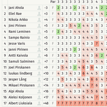
Par
3
3
3
3
3
3
3
3
3
4
3
1
Jani Ahola
-3
F
2
3
3
3
2
3
4
3
3
4
2
2
Eliel Rae
+3
F
4
3
3
3
3
3
3
4
4
4
4
3
Nikola Arkko
+4
F
4
4
3
3
3
3
4
3
3
4
3
4
Jimi Pirinen
+5
F
3
3
3
5
4
2
4
4
3
5
3
4
Rami Leminen
+5
F
2
4
3
3
4
4
4
4
3
5
3
4
Sampo Rainio
+5
F
3
3
3
3
3
3
4
4
4
5
3
4
Jesse Varis
+5
F
3
3
3
3
3
3
4
3
3
7
4
4
Janni Pirinen
+5
F
3
3
3
3
2
3
4
4
4
5
4
9
Antti Kaivola
+6
F
3
4
4
3
3
3
4
4
3
6
2
10
Samuli Salminen
+7
F
3
3
4
3
3
4
5
4
3
5
4
11
Joel Pirskanen
+9
F
3
5
4
3
2
4
6
3
6
4
3
12
luukas lindberg
+10
F
4
3
3
4
3
3
6
4
4
5
3
13
Jesper Lång
+12
F
3
5
3
3
3
4
4
3
6
6
4
14
Mikael Pirskanen
+14
F
3
3
4
4
4
5
4
4
7
6
3
15
Alpi Ahola
+16
F
5
4
3
4
3
3
4
5
5
6
4
16
Aleksi Koljonen
+17
F
4
5
4
4
4
4
5
4
4
7
4
17
Albert Liuksiala
+48
F
7
7
7
7
7
7
7
7
7
8
7