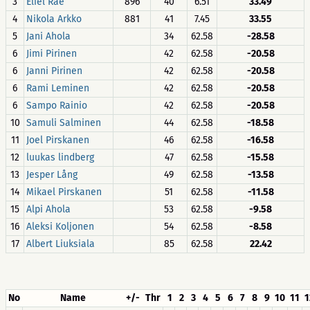
3
Eliel Rae
896
40
6.51
33.49
4
Nikola Arkko
881
41
7.45
33.55
5
Jani Ahola
34
62.58
-28.58
6
Jimi Pirinen
42
62.58
-20.58
6
Janni Pirinen
42
62.58
-20.58
6
Rami Leminen
42
62.58
-20.58
6
Sampo Rainio
42
62.58
-20.58
10
Samuli Salminen
44
62.58
-18.58
11
Joel Pirskanen
46
62.58
-16.58
12
luukas lindberg
47
62.58
-15.58
13
Jesper Lång
49
62.58
-13.58
14
Mikael Pirskanen
51
62.58
-11.58
15
Alpi Ahola
53
62.58
-9.58
16
Aleksi Koljonen
54
62.58
-8.58
17
Albert Liuksiala
85
62.58
22.42
No
Name
+/-
Thr
1
2
3
4
5
6
7
8
9
10
11
1