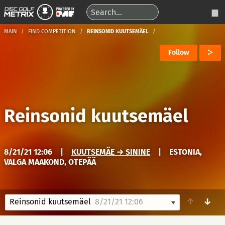
MAIN
FIND COMPETITION
REINSONID KUUTSEMÄEL
Follow
Reinsonid kuutsemäel
8/21/21 12:06
|
KUUTSEMÄE → SININE
|
ESTONIA,
VALGA MAAKOND, OTEPÄÄ
↑
↓
Reinsonid kuutsemäel
8/21/21 12:06