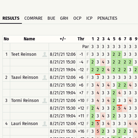
RESULTS
COMPARE
BUE
GRH
OCP
ICP
PENALTIES
No
Name
+/-
Thr
1
2
3
4
5
6
7
8
9
Par
3
3
3
3
3
3
3
3
3
1
Teet Reinson
8/21/21 12:06
-1
F
3
3
3
3
2
2
3
3
3
8/21/21 15:30
-4
F
2
3
4
3
2
2
2
2
3
8/21/21 19:04
-12
F
2
2
2
4
2
2
2
3
2
2
Taavi Reinson
8/21/21 12:06
+6
F
3
3
3
3
3
3
3
3
3
8/21/21 15:30
+6
F
3
4
3
4
3
2
2
4
3
8/21/21 19:04
+7
F
3
4
3
3
2
4
3
3
3
3
Tormi Reinson
8/21/21 12:06
+10
F
3
4
3
4
2
3
3
4
3
8/21/21 15:30
+12
F
2
4
3
3
2
5
4
3
3
8/21/21 19:04
+11
F
2
3
4
3
2
3
3
3
3
4
Lauri Reinson
8/21/21 12:06
+12
F
2
5
3
4
3
3
3
4
4
8/21/21 15:30
+16
F
3
5
2
3
3
2
2
3
4