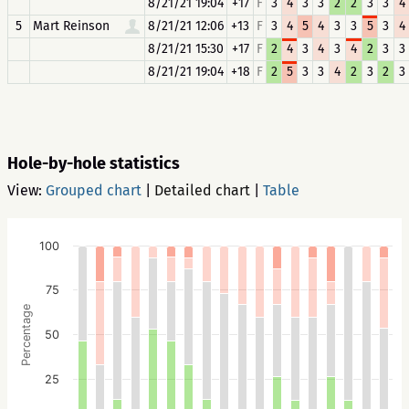
8/21/21 19:04
+17
F
3
4
3
3
2
2
3
3
4
5
Mart Reinson
8/21/21 12:06
+13
F
3
4
5
4
3
3
5
3
4
8/21/21 15:30
+17
F
2
4
3
4
3
4
2
3
3
8/21/21 19:04
+18
F
2
5
3
3
4
2
3
2
3
Hole-by-hole statistics
View:
Grouped chart
|
Detailed chart
|
Table
100
75
Percentage
50
25