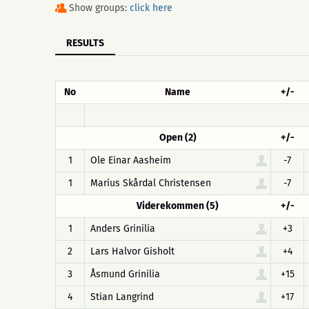
Show groups:
click here
RESULTS
No
Name
+/-
Open (2)
+/-
1
Ole Einar Aasheim
-7
1
Marius Skårdal Christensen
-7
Viderekommen (5)
+/-
1
Anders Grinilia
+3
2
Lars Halvor Gisholt
+4
3
Åsmund Grinilia
+15
4
Stian Langrind
+17