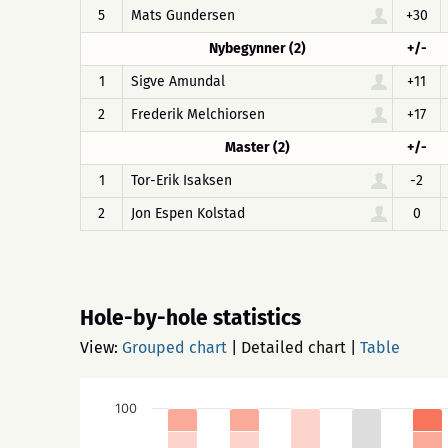
5
Mats Gundersen
+30
Nybegynner (2)
+/-
1
Sigve Amundal
+11
2
Frederik Melchiorsen
+17
Master (2)
+/-
1
Tor-Erik Isaksen
-2
2
Jon Espen Kolstad
0
Hole-by-hole statistics
View:
Grouped chart
|
Detailed chart
|
Table
100