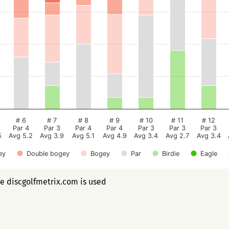
# 6
# 7
# 8
# 9
# 10
# 11
# 12
Par 4
Par 3
Par 4
Par 4
Par 3
Par 3
Par 3
5
Avg 5.2
Avg 3.9
Avg 5.1
Avg 4.9
Avg 3.4
Avg 2.7
Avg 3.4
ey
Double bogey
Bogey
Par
Birdie
Eagle
ee discgolfmetrix.com is used