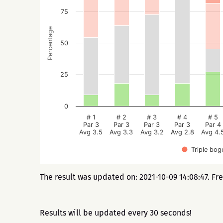
75
Percentage
50
25
0
# 1
# 2
# 3
# 4
# 5
Par 3
Par 3
Par 3
Par 3
Par 4
Avg 3.5
Avg 3.3
Avg 3.2
Avg 2.8
Avg 4.
Triple bog
The result was updated on: 2021-10-09 14:08:47. Fr
Results will be updated every 30 seconds!