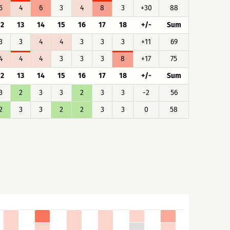
5
4
6
3
4
8
3
+30
88
12
13
14
15
16
17
18
+/-
Sum
3
3
4
4
3
3
3
+11
69
4
4
4
3
3
3
8
+17
75
12
13
14
15
16
17
18
+/-
Sum
3
2
3
3
2
3
3
-2
56
2
3
3
2
2
3
3
0
58