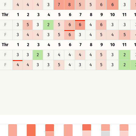
F
4
4
4
3
7
8
5
5
6
6
3
Thr
1
2
3
4
5
6
7
8
9
10
11
F
3
5
3
2
5
6
6
4
6
3
3
F
3
4
4
3
5
6
3
4
5
4
5
Thr
1
2
3
4
5
6
7
8
9
10
11
F
3
3
2
3
4
4
4
4
5
3
2
F
4
4
3
3
5
4
3
4
5
3
2