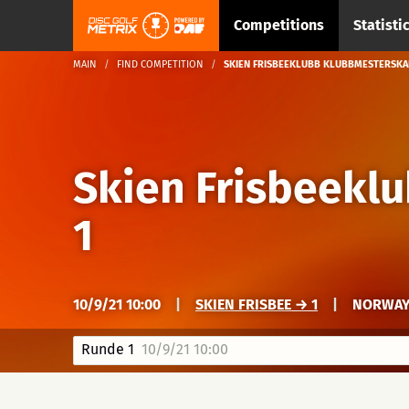
Competitions
Statisti
MAIN
FIND COMPETITION
SKIEN FRISBEEKLUBB KLUBBMESTERSKA
Skien Frisbeekl
1
10/9/21 10:00
|
SKIEN FRISBEE → 1
|
NORWAY,
Runde 1
10/9/21 10:00