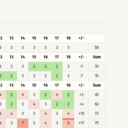
12
13
14
15
16
17
18
+/-
3
3
3
3
3
3
3
58
12
13
14
15
16
17
18
+/-
Sum
3
3
3
2
2
2
3
-7
51
2
2
3
3
3
2
3
-7
51
12
13
14
15
16
17
18
+/-
Sum
4
2
4
3
2
4
2
+3
61
3
2
3
4
3
2
2
+4
62
4
4
3
3
4
3
4
+15
73
4
3
7
3
4
3
5
+17
75