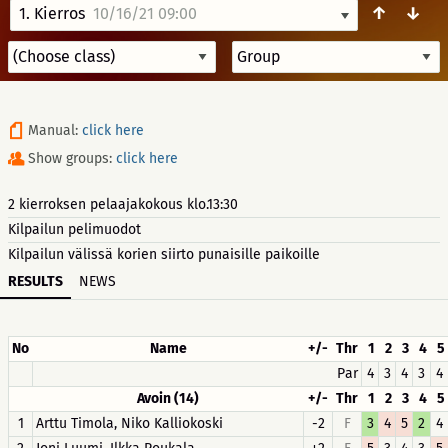
↑
↓
1. Kierros
10/16/21 09:00
Manual:
click here
Show groups:
click here
2 kierroksen pelaajakokous klo.13:30
Kilpailun pelimuodot
Kilpailun välissä korien siirto punaisille paikoille
RESULTS
NEWS
No
Name
+/-
Thr
1
2
3
4
5
Par
4
3
4
3
4
Avoin (14)
+/-
Thr
1
2
3
4
5
1
Arttu Timola, Niko Kalliokoski
-2
F
3
4
5
2
4