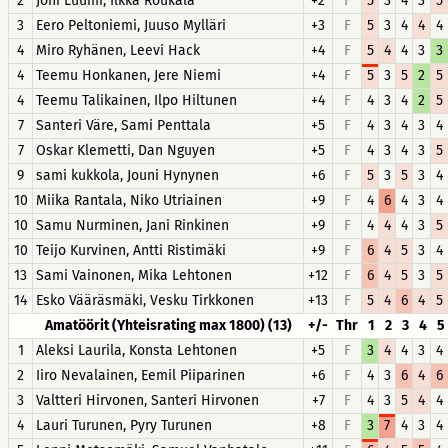
2
Joni Luumi, Ilkka Roukala
+2
F
5
3
4
3
5
3
Eero Peltoniemi, Juuso Mylläri
+3
F
5
3
4
4
4
4
Miro Ryhänen, Leevi Hack
+4
F
5
4
4
3
3
4
Teemu Honkanen, Jere Niemi
+4
F
5
3
5
2
5
4
Teemu Talikainen, Ilpo Hiltunen
+4
F
4
3
4
2
5
7
Santeri Väre, Sami Penttala
+5
F
4
3
4
3
4
7
Oskar Klemetti, Dan Nguyen
+5
F
4
3
4
3
5
9
sami kukkola, Jouni Hynynen
+6
F
5
3
5
3
4
10
Miika Rantala, Niko Utriainen
+9
F
4
6
4
3
4
10
Samu Nurminen, Jani Rinkinen
+9
F
4
4
4
3
5
10
Teijo Kurvinen, Antti Ristimäki
+9
F
6
4
5
3
4
13
Sami Vainonen, Mika Lehtonen
+12
F
6
4
5
3
5
14
Esko Vääräsmäki, Vesku Tirkkonen
+13
F
5
4
6
4
5
Amatöörit (Yhteisrating max 1800) (13)
+/-
Thr
1
2
3
4
5
1
Aleksi Laurila, Konsta Lehtonen
+5
F
3
4
4
3
4
2
Iiro Nevalainen, Eemil Piiparinen
+6
F
4
3
6
4
6
3
Valtteri Hirvonen, Santeri Hirvonen
+7
F
4
3
5
4
4
4
Lauri Turunen, Pyry Turunen
+8
F
3
7
4
3
4