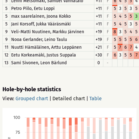
5
Lenni Metsomäki, Samuel Vanhatalo
+11
F
6
4
5
5
4
5
Petro Piilo, Eetu Loppi
+11
F
5
3
5
3
5
5
max saarelainen, Joona Kokko
+11
F
5
4
5
5
3
5
Jani Korsoff, Jukka Vääräsmäki
+11
F
5
4
5
3
5
9
Veli-Matti Nuutinen, Markku Järvinen
+19
F
8
3
5
4
5
9
Nooa Gerlander, Leino Taulu
+19
F
5
5
5
5
6
11
Nuutti Hämäläinen, Arttu Leppänen
+21
F
5
7
6
7
4
12
Eetu Korkeamäki, Justus Suppala
+30
F
6
3
5
5
7
13
Sami Sivonen, Leon Bärlund
0
-
Hole-by-hole statistics
View:
Grouped chart
|
Detailed chart
|
Table
100
75