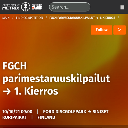
MAIN
FIND COMPETITION
FGCH PARIMESTARUUSKILPAILUT → 1. KIERROS
Follow
FGCH
parimestaruuskilpailut
→
1. Kierros
10/16/21 09:00
|
FORD DISCGOLFPARK → SINISET
KORIPAIKAT
|
FINLAND