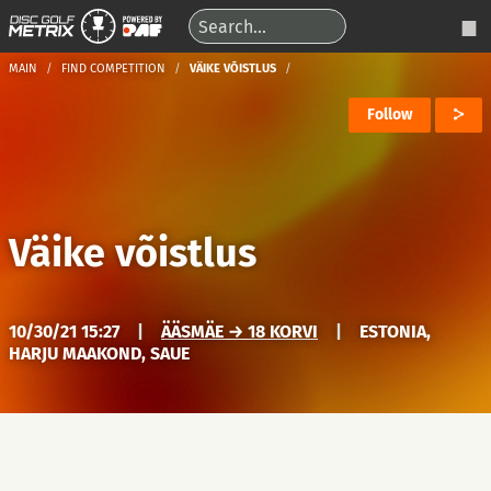
MAIN
FIND COMPETITION
VÄIKE VÕISTLUS
Follow
Väike võistlus
10/30/21 15:27
|
ÄÄSMÄE → 18 KORVI
|
ESTONIA,
HARJU MAAKOND, SAUE