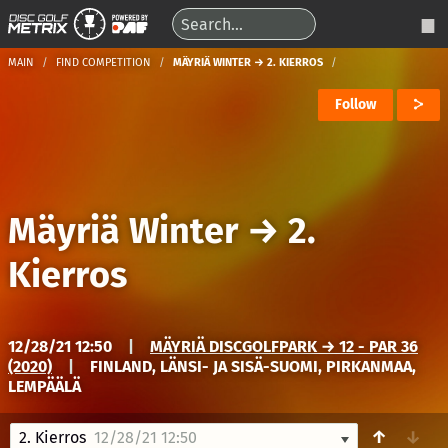
MAIN
FIND COMPETITION
MÄYRIÄ WINTER → 2. KIERROS
Follow
Mäyriä Winter
→
2.
Kierros
12/28/21 12:50
|
MÄYRIÄ DISCGOLFPARK → 12 - PAR 36
(2020)
|
FINLAND, LÄNSI- JA SISÄ-SUOMI, PIRKANMAA,
LEMPÄÄLÄ
↑
↓
2. Kierros
12/28/21 12:50