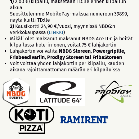
1)
2,00 €/kilpailu, maksetaan TD:lle ennen kilpailun
alkua
Suosittelemme MobilePay-maksua numeroon 39899,
näytä kuitti TD:lle
2)
Kausikortti 24,90 €/vuosi, myynnissä NBDG:n
verkkokaupassa (
LINKKI
)
Mikäli olet maksanut maksanut NBDG Ace It:n ja heität
kilpailussa hole-in-onen, voitat 75 € lahjakortin
Lahjakortin voi valita
NBDG Storeen, Powergripille,
Frisbeedivariin, Prodigy Storeen tai FribaStoreen
Voit voittaa yhden lahjakortin per kilpailu, kauden
aikana rajoittamattoman määrän eri kilpailuissa