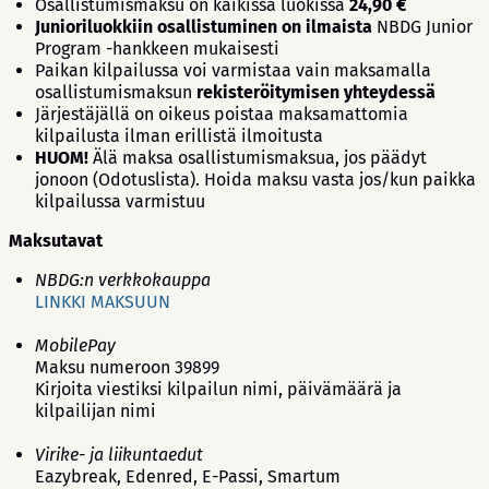
Osallistumismaksu on kaikissa luokissa
24,90 €
Junioriluokkiin osallistuminen on ilmaista
NBDG Junior
Program -hankkeen mukaisesti
Paikan kilpailussa voi varmistaa vain maksamalla
osallistumismaksun
rekisteröitymisen yhteydessä
Järjestäjällä on oikeus poistaa maksamattomia
kilpailusta ilman erillistä ilmoitusta
HUOM!
Älä maksa osallistumismaksua, jos päädyt
jonoon (Odotuslista). Hoida maksu vasta jos/kun paikka
kilpailussa varmistuu
Maksutavat
NBDG:n verkkokauppa
LINKKI MAKSUUN
MobilePay
Maksu numeroon 39899
Kirjoita viestiksi kilpailun nimi, päivämäärä ja
kilpailijan nimi
Virike- ja liikuntaedut
Eazybreak, Edenred, E-Passi, Smartum