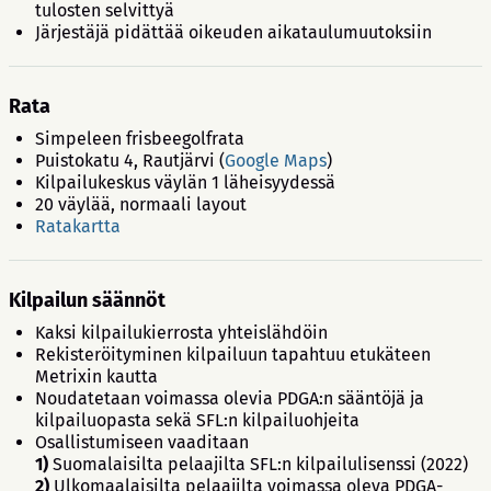
tulosten selvittyä
Järjestäjä pidättää oikeuden aikataulumuutoksiin
Rata
Simpeleen frisbeegolfrata
Puistokatu 4, Rautjärvi (
Google Maps
)
Kilpailukeskus väylän 1 läheisyydessä
20 väylää, normaali layout
Ratakartta
Kilpailun säännöt
Kaksi kilpailukierrosta yhteislähdöin
Rekisteröityminen kilpailuun tapahtuu etukäteen
Metrixin kautta
Noudatetaan voimassa olevia PDGA:n sääntöjä ja
kilpailuopasta sekä SFL:n kilpailuohjeita
Osallistumiseen vaaditaan
1)
Suomalaisilta pelaajilta SFL:n kilpailulisenssi (2022)
2)
Ulkomaalaisilta pelaajilta voimassa oleva PDGA-