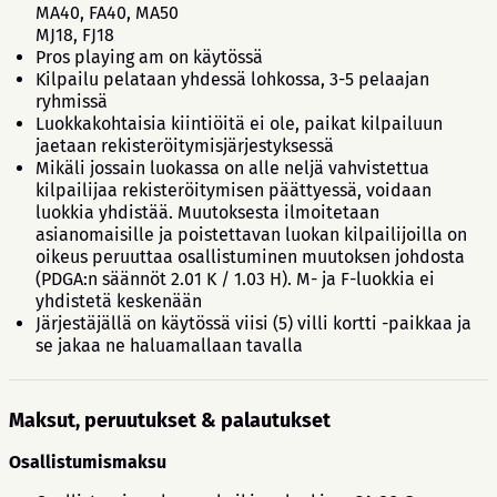
MA40, FA40, MA50
MJ18, FJ18
Pros playing am on käytössä
Kilpailu pelataan yhdessä lohkossa, 3-5 pelaajan
ryhmissä
Luokkakohtaisia kiintiöitä ei ole, paikat kilpailuun
jaetaan rekisteröitymisjärjestyksessä
Mikäli jossain luokassa on alle neljä vahvistettua
kilpailijaa rekisteröitymisen päättyessä, voidaan
luokkia yhdistää. Muutoksesta ilmoitetaan
asianomaisille ja poistettavan luokan kilpailijoilla on
oikeus peruuttaa osallistuminen muutoksen johdosta
(PDGA:n säännöt 2.01 K / 1.03 H). M- ja F-luokkia ei
yhdistetä keskenään
Järjestäjällä on käytössä viisi (5) villi kortti -paikkaa ja
se jakaa ne haluamallaan tavalla
Maksut, peruutukset & palautukset
Osallistumismaksu