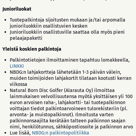
Junioriluokat
Tuotepalkintoja sijoitusten mukaan ja/tai arpomalla
junioriluokkiin osallistuvien kesken
Junioriluokkiin osallistuville saattaa olla myös pieni
pelaajapaketti
Yleistä koskien palkintoja
Palkintotietojen ilmoittaminen tapahtuu lomakkeella,
LINKKI
NBDG:n lahjakortteja lähetetään 1-3 päivän välein,
muiden toimijoiden lahjakortit tilataan kootusti kerran
viikossa
Natural Born Disc Golfer (Alarauta Oy) ilmoittaa
lainmukaisen velvollisuutensa myötä yksittäisen yli 100
euron arvoisen raha-, lahjakortti- tai tuotepalkinnon
voittajan tiedot palkintoarvoineen tulorekisteriin (pl.
arvonta- ja muistopalkinnot). Ilmoitusta varten
palkinnonsaajilta kerätään talteen palkinnon saajan
nimi, henkilötunnus, sähköpostiosoite ja palkinnon arvo
Lue lisää,
NBDG:n palkintopolitiikka