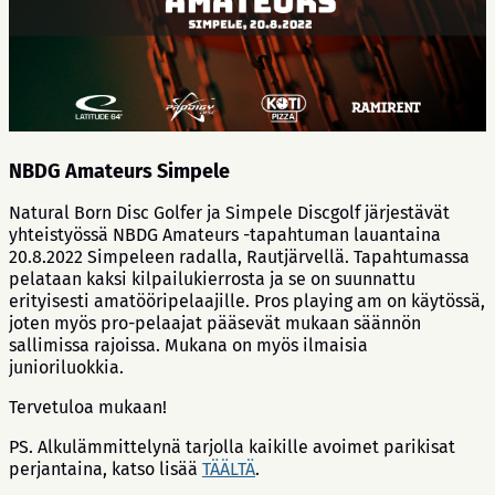
NBDG Amateurs Simpele
Natural Born Disc Golfer ja Simpele Discgolf järjestävät
yhteistyössä NBDG Amateurs -tapahtuman lauantaina
20.8.2022 Simpeleen radalla, Rautjärvellä. Tapahtumassa
pelataan kaksi kilpailukierrosta ja se on suunnattu
erityisesti amatööripelaajille. Pros playing am on käytössä,
joten myös pro-pelaajat pääsevät mukaan säännön
sallimissa rajoissa. Mukana on myös ilmaisia
junioriluokkia.
Tervetuloa mukaan!
PS. Alkulämmittelynä tarjolla kaikille avoimet parikisat
perjantaina, katso lisää
TÄÄLTÄ
.