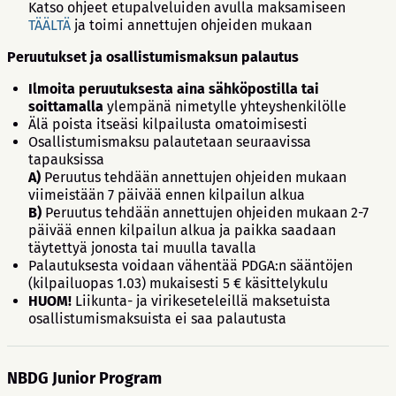
Katso ohjeet etupalveluiden avulla maksamiseen
TÄÄLTÄ
ja toimi annettujen ohjeiden mukaan
Peruutukset ja osallistumismaksun palautus
Ilmoita peruutuksesta aina sähköpostilla tai
soittamalla
ylempänä nimetylle yhteyshenkilölle
Älä poista itseäsi kilpailusta omatoimisesti
Osallistumismaksu palautetaan seuraavissa
tapauksissa
A)
Peruutus tehdään annettujen ohjeiden mukaan
viimeistään 7 päivää ennen kilpailun alkua
B)
Peruutus tehdään annettujen ohjeiden mukaan 2-7
päivää ennen kilpailun alkua ja paikka saadaan
täytettyä jonosta tai muulla tavalla
Palautuksesta voidaan vähentää PDGA:n sääntöjen
(kilpailuopas 1.03) mukaisesti 5 € käsittelykulu
HUOM!
Liikunta- ja virikeseteleillä maksetuista
osallistumismaksuista ei saa palautusta
NBDG Junior Program