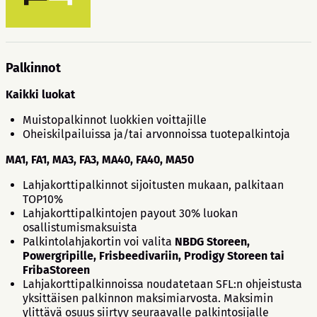
Palkinnot
Kaikki luokat
Muistopalkinnot luokkien voittajille
Oheiskilpailuissa ja/tai arvonnoissa tuotepalkintoja
MA1, FA1, MA3, FA3, MA40, FA40, MA50
Lahjakorttipalkinnot sijoitusten mukaan, palkitaan
TOP10%
Lahjakorttipalkintojen payout 30% luokan
osallistumismaksuista
Palkintolahjakortin voi valita
NBDG Storeen,
Powergripille, Frisbeedivariin, Prodigy Storeen tai
FribaStoreen
Lahjakorttipalkinnoissa noudatetaan SFL:n ohjeistusta
yksittäisen palkinnon maksimiarvosta. Maksimin
ylittävä osuus siirtyy seuraavalle palkintosijalle