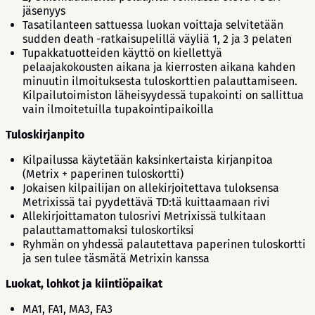
jäsenyys
Tasatilanteen sattuessa luokan voittaja selvitetään
sudden death -ratkaisupelillä väyliä 1, 2 ja 3 pelaten
Tupakkatuotteiden käyttö on kiellettyä
pelaajakokousten aikana ja kierrosten aikana kahden
minuutin ilmoituksesta tuloskorttien palauttamiseen.
Kilpailutoimiston läheisyydessä tupakointi on sallittua
vain ilmoitetuilla tupakointipaikoilla
Tuloskirjanpito
Kilpailussa käytetään kaksinkertaista kirjanpitoa
(Metrix + paperinen tuloskortti)
Jokaisen kilpailijan on allekirjoitettava tuloksensa
Metrixissä tai pyydettävä TD:tä kuittaamaan rivi
Allekirjoittamaton tulosrivi Metrixissä tulkitaan
palauttamattomaksi tuloskortiksi
Ryhmän on yhdessä palautettava paperinen tuloskortti
ja sen tulee täsmätä Metrixin kanssa
Luokat, lohkot ja kiintiöpaikat
MA1, FA1, MA3, FA3