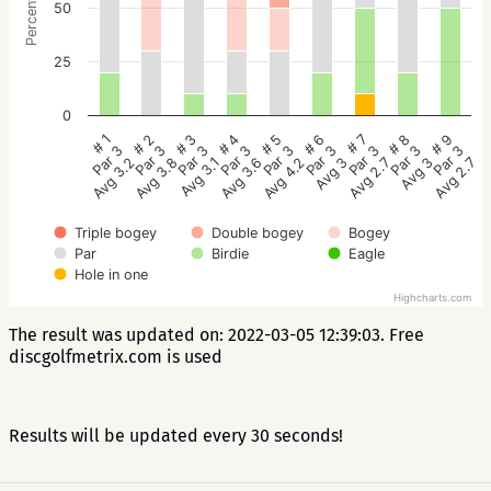
Percentage
50
25
0
# 5
# 4
# 3
# 2
# 1
# 9
# 8
# 7
# 6
Par 3
Par 3
Par 3
Par 3
Par 3
Par 3
Par 3
Par 3
Par 3
Avg 4.2
Avg 3.6
Avg 3.1
Avg 3.8
Avg 3.2
Avg 2.7
Avg 3
Avg 2.7
Avg 3
Triple bogey
Double bogey
Bogey
Par
Birdie
Eagle
Hole in one
Highcharts.com
The result was updated on: 2022-03-05 12:39:03. Free
discgolfmetrix.com is used
Results will be updated every 30 seconds!