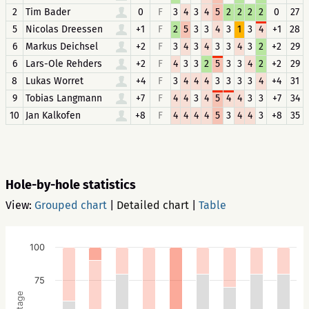
2
Tim Bader
0
F
3
4
3
4
5
2
2
2
2
0
27
5
Nicolas Dreessen
+1
F
2
5
3
3
4
3
1
3
4
+1
28
6
Markus Deichsel
+2
F
3
4
3
4
3
3
4
3
2
+2
29
6
Lars-Ole Rehders
+2
F
4
3
3
2
5
3
3
4
2
+2
29
8
Lukas Worret
+4
F
3
4
4
4
3
3
3
3
4
+4
31
9
Tobias Langmann
+7
F
4
4
3
4
5
4
4
3
3
+7
34
10
Jan Kalkofen
+8
F
4
4
4
4
5
3
4
4
3
+8
35
Hole-by-hole statistics
View:
Grouped chart
|
Detailed chart
|
Table
100
75