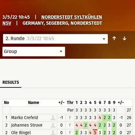
3/5/22 10:45
|
NORDERSTEDT SYLTKÜHLEN
NSV
|
GERMANY, SEGEBERG, NORDERSTEDT
↑
↓
2. Runde
3/5/22 10:45
RESULTS
No
Name
+/-
Thr
1
2
3
4
5
6
7
8
9
+/-
Par
3
3
3
3
3
3
3
3
3
27
1
Marko Crefeld
-1
F
3
3
3
3
3
4
2
2
3
-1
26
2
Johannes Struve
0
F
4
4
2
4
4
2
2
3
2
0
27
2
Ole Ringel
0
F
2
3
3
4
5
3
2
3
2
0
27