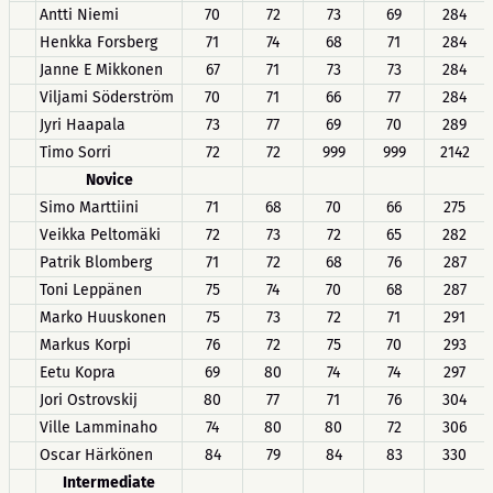
Antti Niemi
70
72
73
69
284
Henkka Forsberg
71
74
68
71
284
Janne E Mikkonen
67
71
73
73
284
Viljami Söderström
70
71
66
77
284
Jyri Haapala
73
77
69
70
289
Timo Sorri
72
72
999
999
2142
Novice
Simo Marttiini
71
68
70
66
275
Veikka Peltomäki
72
73
72
65
282
Patrik Blomberg
71
72
68
76
287
Toni Leppänen
75
74
70
68
287
Marko Huuskonen
75
73
72
71
291
Markus Korpi
76
72
75
70
293
Eetu Kopra
69
80
74
74
297
Jori Ostrovskij
80
77
71
76
304
Ville Lamminaho
74
80
80
72
306
Oscar Härkönen
84
79
84
83
330
Intermediate