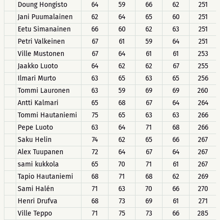
Doung Hongisto
64
59
66
62
251
Jani Puumalainen
62
64
65
60
251
Eetu Simanainen
66
60
62
63
251
Petri Valkeinen
67
61
59
64
251
Ville Mustonen
67
64
61
61
253
Jaakko Luoto
64
62
62
67
255
Ilmari Murto
63
65
63
65
256
Tommi Lauronen
63
59
69
69
260
Antti Kalmari
65
68
67
64
264
Tommi Hautaniemi
75
65
63
63
266
Pepe Luoto
63
64
71
68
266
Saku Helin
74
62
65
66
267
Alex Tuupanen
72
64
67
64
267
sami kukkola
65
70
71
61
267
Tapio Hautaniemi
68
71
68
62
269
Sami Halén
71
63
70
66
270
Henri Drufva
68
73
69
61
271
Ville Teppo
71
75
73
66
285