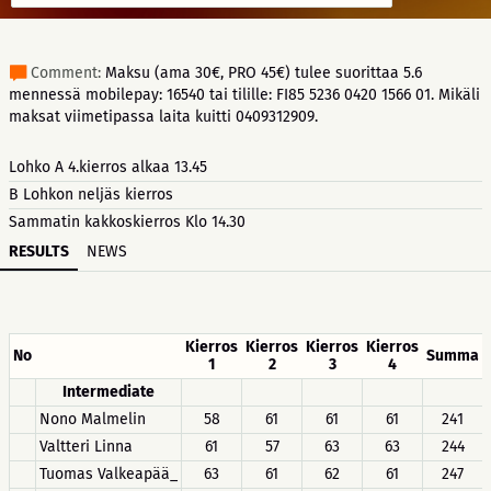
Comment:
Maksu (ama 30€, PRO 45€) tulee suorittaa 5.6
mennessä mobilepay: 16540 tai tilille: FI85 5236 0420 1566 01. Mikäli
maksat viimetipassa laita kuitti 0409312909.
Lohko A 4.kierros alkaa 13.45
B Lohkon neljäs kierros
Sammatin kakkoskierros Klo 14.30
RESULTS
NEWS
Kierros
Kierros
Kierros
Kierros
No
Summa
1
2
3
4
Intermediate
Nono Malmelin
58
61
61
61
241
Valtteri Linna
61
57
63
63
244
Tuomas Valkeapää_
63
61
62
61
247