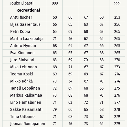
Jouko Lipasti
999
999
Recreational
Antti fischer
60
66
67
60
253
Eljas Saarentaus
66
65
63
62
256
Petri Kopra
65
69
68
63
265
Martin Laakspohja
71
67
62
65
265
Antero Nyman
68
64
67
66
265
Esa Kinnunen
65
65
67
68
265
Jere Sinivuori
63
69
70
68
270
Mika Lehtonen
68
71
67
67
273
Teemu Koski
69
69
69
67
274
Mikko Rönkä
70
67
67
70
274
Taneli Leppänen
72
69
68
66
275
Markus Raikamaa
70
68
68
70
276
Eino Hämäläinen
71
63
72
71
277
Sakke Kaisanlahti
79
66
65
68
278
Timo Uittamo
71
68
73
67
279
Joonas Romppanen
74
67
73
65
279