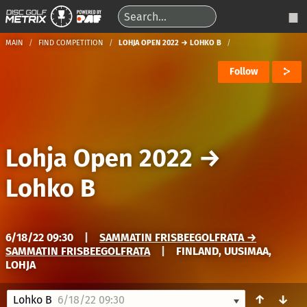
MAIN
FIND COMPETITION
LOHJA OPEN 2022 → LOHKO B
Follow
Lohja Open 2022
→
Lohko B
6/18/22 09:30
|
SAMMATIN FRISBEEGOLFRATA →
SAMMATIN FRISBEEGOLFRATA
|
FINLAND, UUSIMAA,
LOHJA
↑
↓
Lohko B
6/18/22 09:30