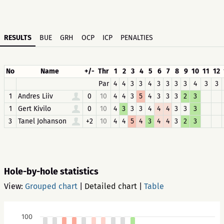
RESULTS
BUE
GRH
OCP
ICP
PENALTIES
No
Name
+/-
Thr
1
2
3
4
5
6
7
8
9
10
11
12
Par
4
4
3
3
4
3
3
3
3
4
3
3
1
Andres Liiv
0
10
4
4
3
5
4
3
3
3
2
3
1
Gert Kivilo
0
10
4
3
3
3
4
4
4
3
3
3
3
Tanel Johanson
+2
10
4
4
5
4
3
4
4
3
2
3
Hole-by-hole statistics
View:
Grouped chart
|
Detailed chart
|
Table
100