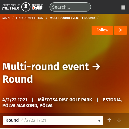
MAIN
FIND COMPETITION
MULTI-ROUND EVENT → ROUND
Follow
Multi-round event
→
Round
4/2/22 17:21
|
MÄEOTSA DISC GOLF PARK
|
ESTONIA,
PÕLVA MAAKOND, PÕLVA
↑
↓
Round
4/2/22 17:21