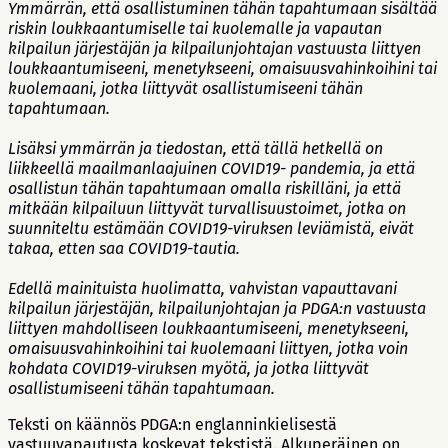
Ymmärrän, että osallistuminen tähän tapahtumaan sisältää
riskin loukkaantumiselle tai kuolemalle ja vapautan
kilpailun järjestäjän ja kilpailunjohtajan vastuusta liittyen
loukkaantumiseeni, menetykseeni, omaisuusvahinkoihini tai
kuolemaani, jotka liittyvät osallistumiseeni tähän
tapahtumaan.
Lisäksi ymmärrän ja tiedostan, että tällä hetkellä on
liikkeellä maailmanlaajuinen COVID19- pandemia, ja että
osallistun tähän tapahtumaan omalla riskilläni, ja että
mitkään kilpailuun liittyvät turvallisuustoimet, jotka on
suunniteltu estämään COVID19-viruksen leviämistä, eivät
takaa, etten saa COVID19-tautia.
Edellä mainituista huolimatta, vahvistan vapauttavani
kilpailun järjestäjän, kilpailunjohtajan ja PDGA:n vastuusta
liittyen mahdolliseen loukkaantumiseeni, menetykseeni,
omaisuusvahinkoihini tai kuolemaani liittyen, jotka voin
kohdata COVID19-viruksen myötä, ja jotka liittyvät
osallistumiseeni tähän tapahtumaan.
Teksti on käännös PDGA:n englanninkielisestä
vastuuvapautusta koskevat tekstistä. Alkuperäinen on