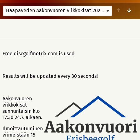
↑
↓
Haapaveden Aakonvuoren viikkokisat 2022
5/4/22-8/7/22
Free discgolfmetrix.com is used
Results will be updated every 30 seconds!
Aakonvuoren
viikkokisat
sunnuntaisin klo
17:30 24.7. alkaen.
Ilmoittautuminen
viimeistään 15