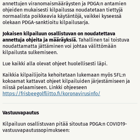
annettujen viranomaismääräysten ja PDGA:n antamien
ohjeiden mukaisesti kilpailussa noudatetaan tiettyjä
normaalista poikkeavia käytäntöjä, vaikkei kyseessä
olekaan PDGA-sanktioitu kilpailusarja.
Jokaisen kilpailuun osallistuvan on noudatettava
annettuja ohjeita ja määräyksiä.
Tahallinen tai toistuva
noudattamatta jättäminen voi johtaa välittömään
kilpailusta sulkemiseen.
Lue kaikki alla olevat ohjeet huolellisesti läpi.
Kaikkia kilpailijoita kehoitetaan lukemaan myös SFL:n
kokoamat kattavat ohjeet kilpailuiden järjestämiseen ja
niissä pelaamiseen. Linkki ohjeeseen
https://frisbeegolfliitto.fi/koronavirusinfo/
Vastuuvapautus
Kilpailuun osallistuvan pitää sitoutua PDGA:n COVID19-
vastuuvapautussopimukseen: