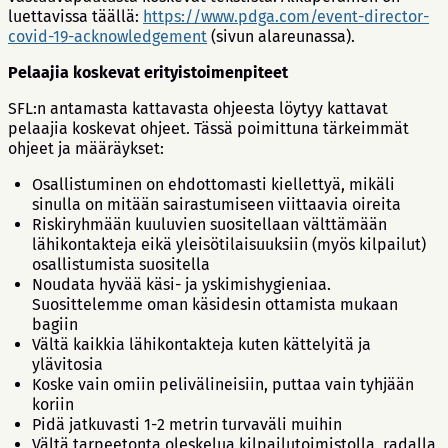
luettavissa täällä:
https://www.pdga.com/event-director-
covid-19-acknowledgement
(sivun alareunassa).
Pelaajia koskevat erityistoimenpiteet
SFL:n antamasta kattavasta ohjeesta löytyy kattavat
pelaajia koskevat ohjeet. Tässä poimittuna tärkeimmät
ohjeet ja määräykset:
Osallistuminen on ehdottomasti kiellettyä, mikäli
sinulla on mitään sairastumiseen viittaavia oireita
Riskiryhmään kuuluvien suositellaan välttämään
lähikontakteja eikä yleisötilaisuuksiin (myös kilpailut)
osallistumista suositella
Noudata hyvää käsi- ja yskimishygieniaa.
Suosittelemme oman käsidesin ottamista mukaan
bagiin
Vältä kaikkia lähikontakteja kuten kättelyitä ja
ylävitosia
Koske vain omiin pelivälineisiin, puttaa vain tyhjään
koriin
Pidä jatkuvasti 1-2 metrin turvaväli muihin
Vältä tarpeetonta oleskelua kilpailutoimistolla, radalla