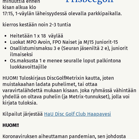
minuuttia ennen
kisan alkua klo
17:15, 1-väylän läheisyydessä olevalla parkkipaikalla.
kierros kestään noin 2-3 tuntia
Heitetään 1 x 18 väylää
Luokat MPO Avoin, FPO Naiset ja MJ15 Juniorit-15
Osallistumismaksu 3 e (Seuran jäseniltä 2 e), juniorit
ilmaiseksi
Os.maksusta 1 e menee seuralle loput palkintona
luokkavoittajille
HUOM! Tuloskirjaus DiscGolfMetrixin kautta, joten
muistakaahan ladata puhelimet, tai ottaa
varavirtalähdettä mukaan kisaan. Joka ryhmässä vähintään
yhdellä on oltava puhelin (ja Metrix-tunnukset), jolla voi
kirjata tuloksia.
Kilpailut järjestää
HaU Disc Golf Club Haapavesi
HUOM!!
Koronaviruksen aiheuttaman pandemian, sen johdosta