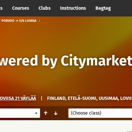
cs
Courses
Clubs
Instructions
Bagtag
 PORVOO → 5/6 LOVIISA
wered by Citymarket
OVIISA 21 VÄYLÄÄ
|
FINLAND, ETELÄ-SUOMI, UUSIMAA, LOVII
↑
↓