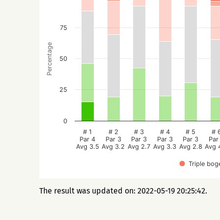
75
Percentage
50
25
0
# 1
# 2
# 3
# 4
# 5
# 
Par 4
Par 3
Par 3
Par 3
Par 3
Par
Avg 3.5
Avg 3.2
Avg 2.7
Avg 3.3
Avg 2.8
Avg 
Triple bog
The result was updated on: 2022-05-19 20:25:42.