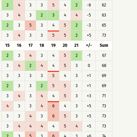
2
4
3
3
5
4
2
-6
62
3
4
3
2
3
4
4
-5
63
2
3
5
3
4
5
2
-3
65
3
4
3
3
5
5
2
+5
73
15
16
17
18
19
20
21
+/-
Sum
2
3
4
3
4
5
2
-1
67
3
4
2
4
4
5
3
0
68
3
3
3
3
5
4
3
+1
69
2
3
3
2
5
5
3
+1
69
3
4
3
4
4
5
3
+3
71
4
3
3
4
6
4
3
+5
73
3
3
4
3
6
5
3
+5
73
3
4
4
4
4
5
4
+5
73
2
3
5
3
6
4
3
+6
74