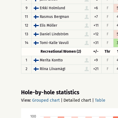
9
Erkki Holmlund
+6
F
11
Rasmus Bergman
+7
F
12
Elis Möller
+11
F
13
Daniel Lindström
+12
F
14
Tomi-Kalle Vavuli
+31
F
Recreational Women (2)
+/-
Thr
1
Merita Kontto
+9
F
2
Riina LiivamägI
+21
F
Hole-by-hole statistics
View:
Grouped chart
|
Detailed chart
|
Table
100