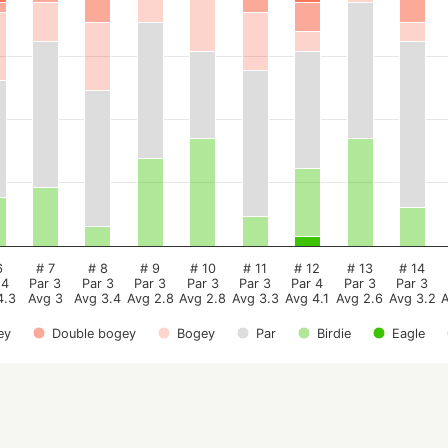
6
# 7
# 8
# 9
# 10
# 11
# 12
# 13
# 14
 4
Par 3
Par 3
Par 3
Par 3
Par 3
Par 4
Par 3
Par 3
4.3
Avg 3
Avg 3.4
Avg 2.8
Avg 2.8
Avg 3.3
Avg 4.1
Avg 2.6
Avg 3.2
ey
Double bogey
Bogey
Par
Birdie
Eagle