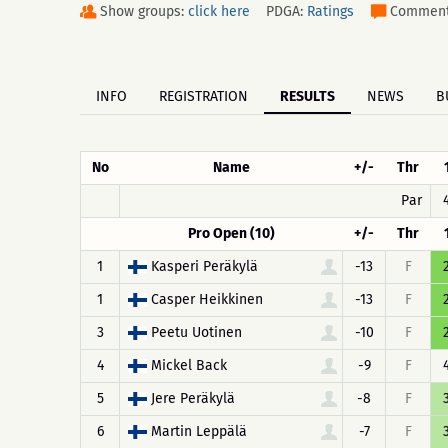
Show groups:
click here
PDGA:
Ratings
Commen
INFO
REGISTRATION
RESULTS
NEWS
B
No
Name
+/-
Thr
Par
Pro Open (10)
+/-
Thr
1
Kasperi Peräkylä
-13
F
1
Casper Heikkinen
-13
F
3
Peetu Uotinen
-10
F
4
Mickel Back
-9
F
5
Jere Peräkylä
-8
F
6
Martin Leppälä
-7
F