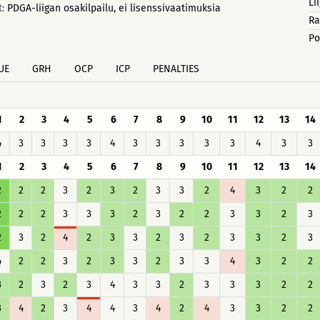
Li
t:
PDGA-liigan osakilpailu, ei lisenssivaatimuksia
Ra
Po
UE
GRH
OCP
ICP
PENALTIES
1
2
3
4
5
6
7
8
9
10
11
12
13
14
4
3
3
3
3
4
3
3
3
3
3
4
3
3
1
2
3
4
5
6
7
8
9
10
11
12
13
14
2
2
2
3
2
3
2
3
3
2
4
3
2
2
2
2
2
3
3
3
2
3
2
2
3
3
2
3
2
3
2
4
2
3
3
2
3
2
3
3
2
3
4
2
2
3
2
3
3
2
3
3
4
3
2
2
3
2
3
2
3
4
3
3
2
3
3
3
2
2
3
4
2
3
4
4
3
4
2
4
3
3
2
2