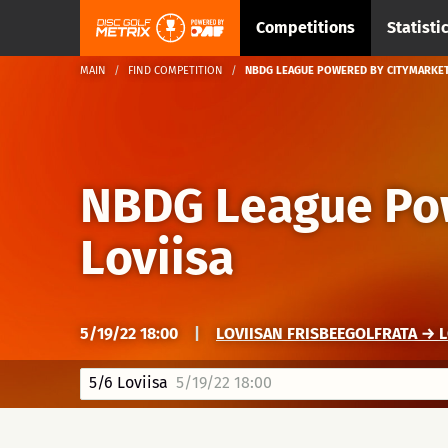
Competitions
Statisti
MAIN
FIND COMPETITION
NBDG LEAGUE POWERED BY CITYMARKET
NBDG League Po
Loviisa
5/19/22 18:00
|
LOVIISAN FRISBEEGOLFRATA → L
5/6 Loviisa
5/19/22 18:00