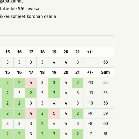
igapalkinnot
tatiedot: 5/6 Loviisa
ikkeusohjeet koronan osalla
15
16
17
18
19
20
21
+/-
3
3
3
3
4
4
3
68
15
16
17
18
19
20
21
+/-
Sum
2
2
4
3
3
4
2
-13
55
2
3
2
3
3
4
3
-13
55
2
2
3
3
4
4
3
-10
58
2
2
4
2
5
4
2
-9
59
3
3
3
2
4
4
3
-8
60
2
2
3
2
3
4
2
-7
61