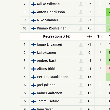
7
Mikko Wikman
-6
F
8
Anton Henriksson
-5
F
9
Niko Silander
-3
F
10
Kimmo Rouhiainen
+5
F
Recreational (14)
+/-
Thr
1
Janno Liivamägi
-1
F
2
kaj oksanen
0
F
3
Anders Back
+1
F
3
Alfons Röök
+1
F
5
Per-Erik Maukkonen
+3
F
6
Joel Jokinen
+5
F
6
Rainer Aaltonen
+5
F
6
Tommi Isotalo
+5
F
9
Jami Sivén
+6
F