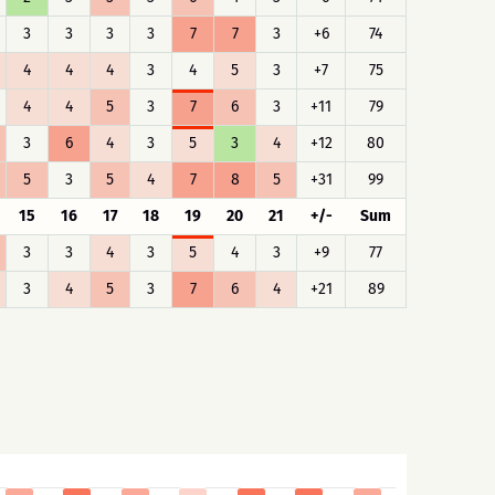
3
3
3
3
7
7
3
+6
74
4
4
4
3
4
5
3
+7
75
4
4
5
3
7
6
3
+11
79
3
6
4
3
5
3
4
+12
80
5
3
5
4
7
8
5
+31
99
15
16
17
18
19
20
21
+/-
Sum
3
3
4
3
5
4
3
+9
77
3
4
5
3
7
6
4
+21
89