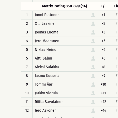
Metrix-rating 850-899 (14)
+/-
Th
1
Jonni Puttonen
+1
F
2
Olli Leskinen
+2
F
3
Joonas Luoma
+3
F
4
Jere Maaranen
+5
F
5
Niklas Heino
+6
F
5
Altti Salmi
+6
F
7
Aleksi Salakka
+8
F
8
Jasmo Kuusela
+9
F
9
Tommi Ääri
+10
F
10
Jarkko Vierula
+11
F
11
Riitta Savolainen
+12
F
12
Jero Askonen
+14
F