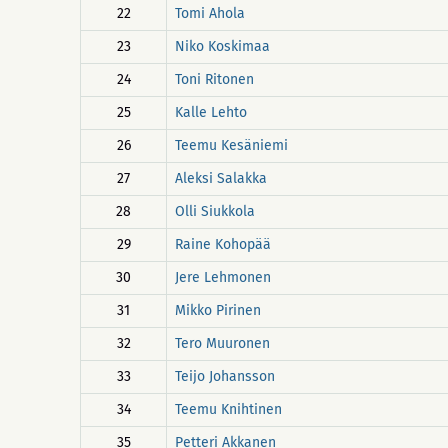
22
Tomi Ahola
23
Niko Koskimaa
24
Toni Ritonen
25
Kalle Lehto
26
Teemu Kesäniemi
27
Aleksi Salakka
28
Olli Siukkola
29
Raine Kohopää
30
Jere Lehmonen
31
Mikko Pirinen
32
Tero Muuronen
33
Teijo Johansson
34
Teemu Knihtinen
35
Petteri Akkanen