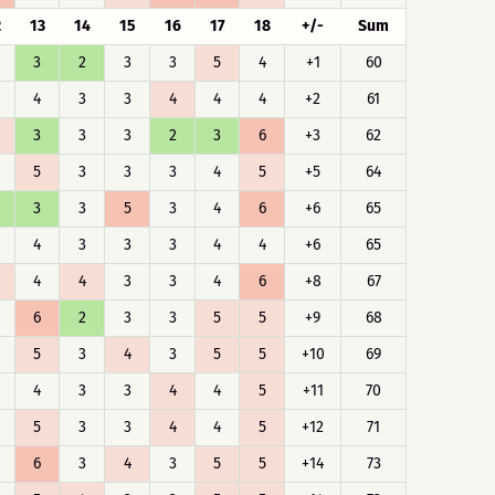
2
13
14
15
16
17
18
+/-
Sum
3
2
3
3
5
4
+1
60
4
3
3
4
4
4
+2
61
3
3
3
2
3
6
+3
62
5
3
3
3
4
5
+5
64
3
3
5
3
4
6
+6
65
4
3
3
3
4
4
+6
65
4
4
3
3
4
6
+8
67
6
2
3
3
5
5
+9
68
5
3
4
3
5
5
+10
69
4
3
3
4
4
5
+11
70
5
3
3
4
4
5
+12
71
6
3
4
3
5
5
+14
73