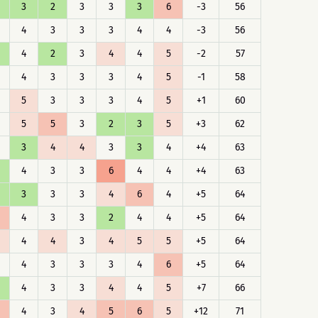
3
2
3
3
3
6
-3
56
4
3
3
3
4
4
-3
56
4
2
3
4
4
5
-2
57
4
3
3
3
4
5
-1
58
5
3
3
3
4
5
+1
60
5
5
3
2
3
5
+3
62
3
4
4
3
3
4
+4
63
4
3
3
6
4
4
+4
63
3
3
3
4
6
4
+5
64
4
3
3
2
4
4
+5
64
4
4
3
4
5
5
+5
64
4
3
3
3
4
6
+5
64
4
3
3
4
4
5
+7
66
4
3
4
5
6
5
+12
71