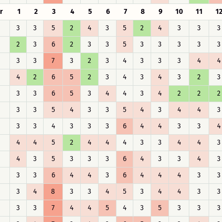
r
1
2
3
4
5
6
7
8
9
10
11
1
3
3
5
2
4
3
5
2
4
3
3
3
2
3
6
2
3
3
5
3
3
3
3
3
3
3
7
3
2
3
4
3
3
3
4
4
4
2
6
5
2
3
4
3
4
3
2
3
3
3
6
5
3
4
4
3
4
2
2
2
3
3
5
4
3
3
5
4
3
4
4
3
3
3
4
3
3
3
6
4
4
3
3
4
4
4
5
2
4
4
4
3
3
4
4
3
4
3
5
3
3
3
6
4
3
3
4
3
3
3
6
4
4
3
6
4
4
4
3
3
3
4
8
3
3
4
5
3
4
4
3
3
3
3
7
4
4
5
4
3
5
3
3
3