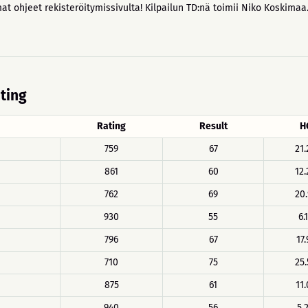
t ohjeet rekisteröitymissivulta! Kilpailun TD:nä toimii Niko Koskimaa
ating
Rating
Result
H
759
67
21.
861
60
12.
762
69
20.
930
55
6.
796
67
17.
710
75
25.
875
61
11.
940
56
5.