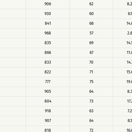
906
62
8.
930
60
6.
841
68
14.
968
57
2.
835
69
14.
866
67
11.
833
70
14.
822
71
15.
777
75
19.
905
64
8.
804
73
17.
918
63
7.
907
64
8.
818
72
16.