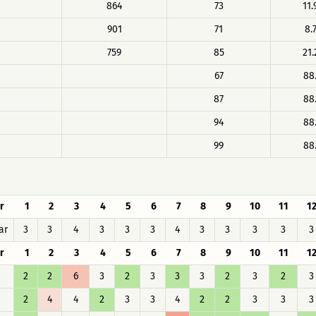
864
73
11.
901
71
8.
759
85
21.
67
88.
87
88.
94
88.
99
88.
r
1
2
3
4
5
6
7
8
9
10
11
1
ar
3
3
4
3
3
3
4
3
3
3
3
3
r
1
2
3
4
5
6
7
8
9
10
11
1
2
2
6
3
2
3
3
3
2
3
2
3
2
4
4
2
3
3
4
2
2
3
3
3