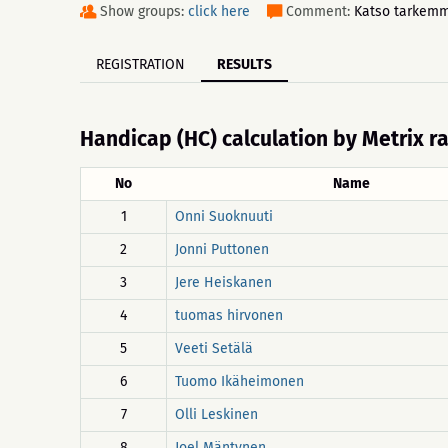
Show groups:
click here
Comment:
Katso tarkemma
REGISTRATION
RESULTS
Handicap (HC) calculation by Metrix r
No
Name
1
Onni Suoknuuti
2
Jonni Puttonen
3
Jere Heiskanen
4
tuomas hirvonen
5
Veeti Setälä
6
Tuomo Ikäheimonen
7
Olli Leskinen
8
Joel Mäntynen