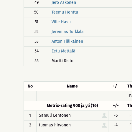
49
Jero Askonen
50
Teemu Henttu
51
Ville Hasu
52
Jeremias Turkkila
53
Anton Tiilikainen
54
Eetu Mettälä
55
Martti Risto
No
Name
+/-
Th
P
Metrix-rating 900 ja yli (16)
+/-
Th
1
Samuli Lehtonen
-6
F
2
tuomas hirvonen
-4
F