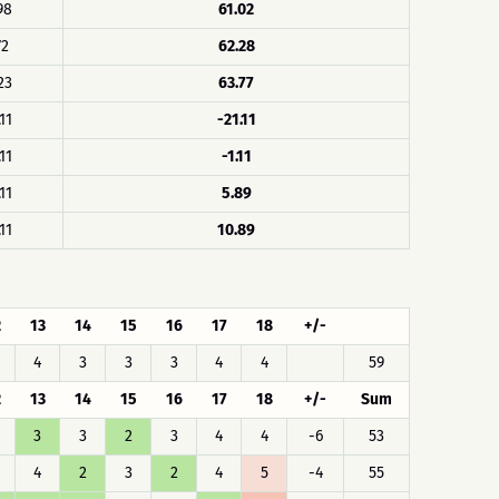
98
61.02
72
62.28
23
63.77
11
-21.11
11
-1.11
11
5.89
11
10.89
2
13
14
15
16
17
18
+/-
4
3
3
3
4
4
59
2
13
14
15
16
17
18
+/-
Sum
3
3
2
3
4
4
-6
53
4
2
3
2
4
5
-4
55