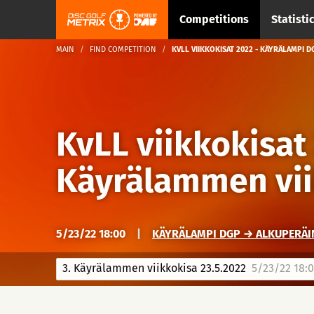
Competitions
Statisti
MAIN
FIND COMPETITION
KVLL VIIKKOKISAT 2022 - KÄYRÄLAMPI D
KvLL viikkokisat
Käyrälammen vii
5/23/22 18:00
|
KÄYRÄLAMPI DGP → ALKUPERÄI
3. Käyrälammen viikkokisa 23.5.2022
5/23/22 18: