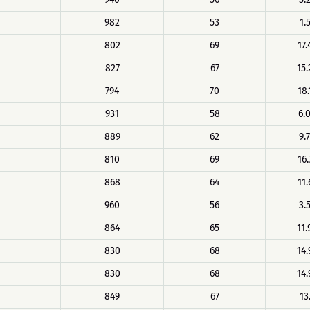
982
53
1.
802
69
17.
827
67
15.
794
70
18.
931
58
6.
889
62
9.
810
69
16.
868
64
11.
960
56
3.
864
65
11.
830
68
14.
830
68
14.
849
67
13