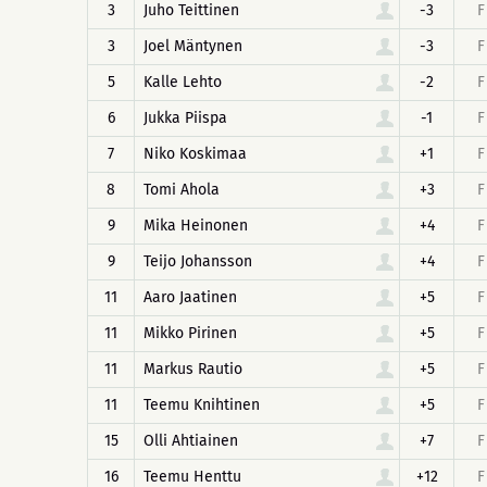
3
Juho Teittinen
-3
F
3
Joel Mäntynen
-3
F
5
Kalle Lehto
-2
F
6
Jukka Piispa
-1
F
7
Niko Koskimaa
+1
F
8
Tomi Ahola
+3
F
9
Mika Heinonen
+4
F
9
Teijo Johansson
+4
F
11
Aaro Jaatinen
+5
F
11
Mikko Pirinen
+5
F
11
Markus Rautio
+5
F
11
Teemu Knihtinen
+5
F
15
Olli Ahtiainen
+7
F
16
Teemu Henttu
+12
F