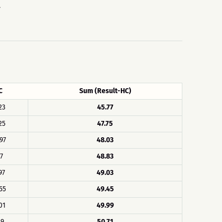
.
C
Sum (Result-HC)
23
45.77
25
47.75
97
48.03
17
48.83
97
49.03
55
49.45
01
49.99
29
50.71