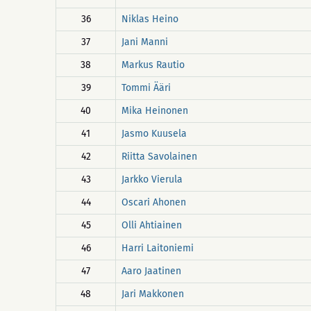
36
Niklas Heino
37
Jani Manni
38
Markus Rautio
39
Tommi Ääri
40
Mika Heinonen
41
Jasmo Kuusela
42
Riitta Savolainen
43
Jarkko Vierula
44
Oscari Ahonen
45
Olli Ahtiainen
46
Harri Laitoniemi
47
Aaro Jaatinen
48
Jari Makkonen