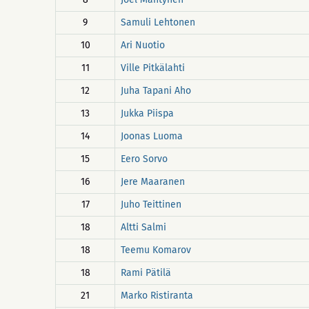
9
Samuli Lehtonen
10
Ari Nuotio
11
Ville Pitkälahti
12
Juha Tapani Aho
13
Jukka Piispa
14
Joonas Luoma
15
Eero Sorvo
16
Jere Maaranen
17
Juho Teittinen
18
Altti Salmi
18
Teemu Komarov
18
Rami Pätilä
21
Marko Ristiranta