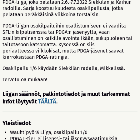
PDGA-liiga, joka pelataan 2.6.-7.7.2022 Siekkilän ja Kaihun
radoilla. Sarja koostuu kuudesta osakilpailusta, jotka
pelataan peräkkäisinä viikkoina torstaisin.
PDGA-liigan osakilpailuihin osallistumiseen ei vaadita
SFL:n kilpalisenssiä tai PDGA:n jäsenyyttä, vaan
osallistuminen on kaikille avointa ikään, sukupuoleen tai
taitotasoon katsomatta. Kyseessä on siis
periaatteessa viikkokisat, mutta PDGA-jäsenet saavat
kierroksistaan PDGA-ratingia.
Osakilpailu 1/6 käydään Siekkilän radalla, Mikkelissä.
Tervetuloa mukaan!
Liigan säännöt, palkintotiedot ja muut tarkemmat
infot löytyvät
TÄÄLTÄ
.
Yleistiedot
Wauhtipyörä Liiga, osakilpailu 1/6
PDGA L-tier, ei lisenssi- tai jäsenyysvaatimuksia