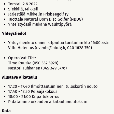
Torstai, 2.6.2022
Siekkilä, Mikkeli
Järjestäjä Mikkelin Frisbeegolf ry
Tuottaja Natural Born Disc Golfer (NBDG)
Yhteistyössä mukana Wauhtipyörä
Yhteystiedot
Yhteyshenkilö ennen kilpailua torstaihin klo 16:00 asti:
Ville Helenius (events@nbdg.fi, 040 1628 750)
Operoivat TD:t:
Timo Ruuska (050 552 3928)
Nestori Tuhkanen (045 349 5776)
Alustava aikataulu
17:20 - 17:40 Ilmoittautuminen, tuloskortin nouto
17:40 - 17:50 Pelaajakokous
18:00 - 21:00 Kilpailukierros
Pidätämme oikeuden aikataulumuutoksiin
Rata