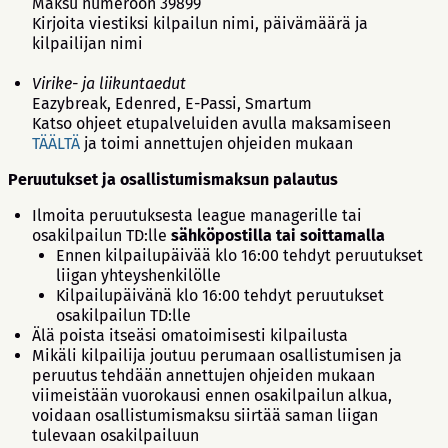
Maksu numeroon 39899
Kirjoita viestiksi kilpailun nimi, päivämäärä ja
kilpailijan nimi
Virike- ja liikuntaedut
Eazybreak, Edenred, E-Passi, Smartum
Katso ohjeet etupalveluiden avulla maksamiseen
TÄÄLTÄ
ja toimi annettujen ohjeiden mukaan
Peruutukset ja osallistumismaksun palautus
Ilmoita peruutuksesta league managerille tai
osakilpailun TD:lle
sähköpostilla tai soittamalla
Ennen kilpailupäivää klo 16:00 tehdyt peruutukset
liigan yhteyshenkilölle
Kilpailupäivänä klo 16:00 tehdyt peruutukset
osakilpailun TD:lle
Älä poista itseäsi omatoimisesti kilpailusta
Mikäli kilpailija joutuu perumaan osallistumisen ja
peruutus tehdään annettujen ohjeiden mukaan
viimeistään vuorokausi ennen osakilpailun alkua,
voidaan osallistumismaksu siirtää saman liigan
tulevaan osakilpailuun