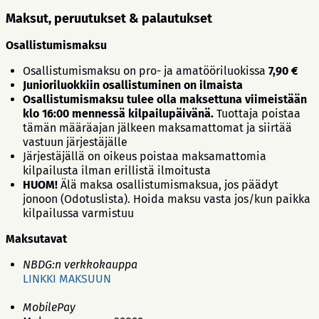
Maksut, peruutukset & palautukset
Osallistumismaksu
Osallistumismaksu on pro- ja amatööriluokissa
7,90 €
Junioriluokkiin osallistuminen on ilmaista
Osallistumismaksu tulee olla maksettuna viimeistään
klo 16:00 mennessä kilpailupäivänä.
Tuottaja poistaa
tämän määräajan jälkeen maksamattomat ja siirtää
vastuun järjestäjälle
Järjestäjällä on oikeus poistaa maksamattomia
kilpailusta ilman erillistä ilmoitusta
HUOM!
Älä maksa osallistumismaksua, jos päädyt
jonoon (Odotuslista). Hoida maksu vasta jos/kun paikka
kilpailussa varmistuu
Maksutavat
NBDG:n verkkokauppa
LINKKI MAKSUUN
MobilePay