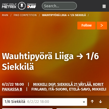
MAIN
FIND COMPETITION
WAUHTIPYÖRÄ LIIGA → 1/6 SIEKKILÄ
Follow
Wauhtipyörä Liiga
→
1/6
Siekkilä
6/2/22 18:00
|
MIKKELI DGP, SIEKKILÄ 21 VÄYLÄÄ, KORIT
PAIKASSA B
|
FINLAND, ITÄ-SUOMI, ETELÄ-SAVO, MIKKELI
↑
↓
1/6 Siekkilä
6/2/22 18:00