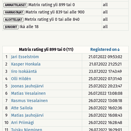
Matrix rating yli 899 tai 0
all
AMMATTILAISET
Matrix rating yli 839 tai alle 900
all
HARRASTAJAT
Metrix rating yli 0 tai alle 840
all
ALOITTELIJAT
Ikä alle 18
all
JUNIORIT
Matrix rating yli 899 tai 0 (11)
Registered on↓
1
Jari Esselström
21.07.2022 09:53:02
2
Kasper Honkala
21.07.2022 21:25:21
3
Iiro Isokääntä
23.07.2022 17:43:49
4
Olli Hildén
25.07.2022 07:31:40
5
Joonas Jauhojärvi
25.07.2022 20:23:47
6
Matias Vesalainen
26.07.2022 13:08:08
7
Rasmus Vesalainen
26.07.2022 13:08:18
8
Atte Sailola
26.07.2022 16:02:36
9
Matias Jauhojärvi
26.07.2022 16:08:43
10
Arri Priimägi
26.07.2022 16:28:48
11
Tuisku Nieminen
26.07.2022 16:29:01