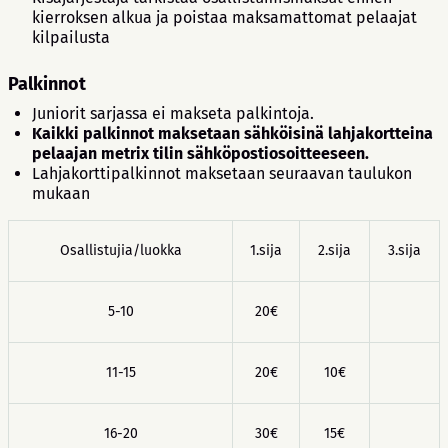
kierroksen alkua ja poistaa maksamattomat pelaajat
kilpailusta
Palkinnot
Juniorit sarjassa ei makseta palkintoja.
Kaikki palkinnot maksetaan sähköisinä lahjakortteina
pelaajan metrix tilin sähköpostiosoitteeseen.
Lahjakorttipalkinnot maksetaan seuraavan taulukon
mukaan
Osallistujia/luokka
1.sija
2.sija
3.sija
5-10
20€
11-15
20€
10€
16-20
30€
15€