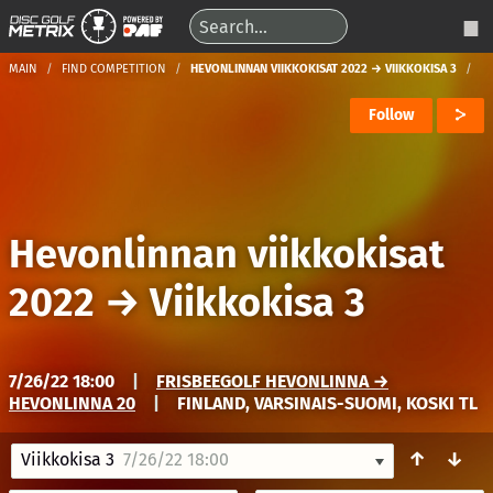
MAIN
FIND COMPETITION
HEVONLINNAN VIIKKOKISAT 2022 → VIIKKOKISA 3
Follow
Hevonlinnan viikkokisat
2022
→
Viikkokisa 3
7/26/22 18:00
|
FRISBEEGOLF HEVONLINNA →
HEVONLINNA 20
|
FINLAND, VARSINAIS-SUOMI, KOSKI TL
↑
↓
Viikkokisa 3
7/26/22 18:00