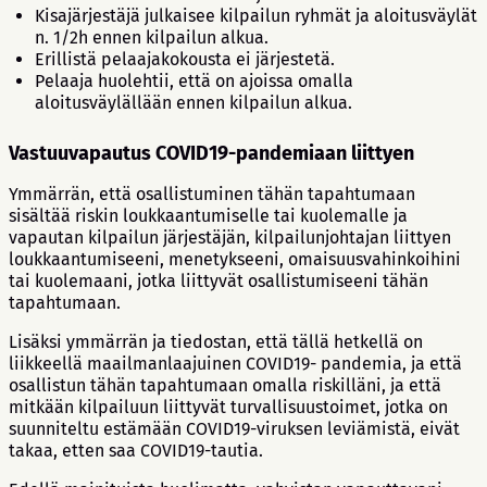
Kisajärjestäjä julkaisee kilpailun ryhmät ja aloitusväylät
n. 1/2h ennen kilpailun alkua.
Erillistä pelaajakokousta ei järjestetä.
Pelaaja huolehtii, että on ajoissa omalla
aloitusväylällään ennen kilpailun alkua.
Vastuuvapautus COVID19-pandemiaan liittyen
Ymmärrän, että osallistuminen tähän tapahtumaan
sisältää riskin loukkaantumiselle tai kuolemalle ja
vapautan kilpailun järjestäjän, kilpailunjohtajan liittyen
loukkaantumiseeni, menetykseeni, omaisuusvahinkoihini
tai kuolemaani, jotka liittyvät osallistumiseeni tähän
tapahtumaan.
Lisäksi ymmärrän ja tiedostan, että tällä hetkellä on
liikkeellä maailmanlaajuinen COVID19- pandemia, ja että
osallistun tähän tapahtumaan omalla riskilläni, ja että
mitkään kilpailuun liittyvät turvallisuustoimet, jotka on
suunniteltu estämään COVID19-viruksen leviämistä, eivät
takaa, etten saa COVID19-tautia.