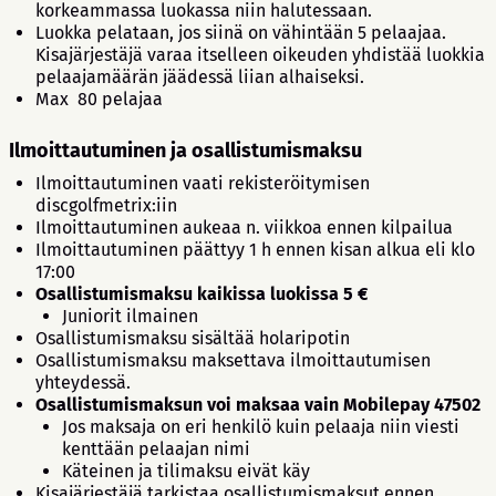
korkeammassa luokassa niin halutessaan.
Luokka pelataan, jos siinä on vähintään 5 pelaajaa.
Kisajärjestäjä varaa itselleen oikeuden yhdistää luokkia
pelaajamäärän jäädessä liian alhaiseksi.
Max 80 pelajaa
Ilmoittautuminen ja osallistumismaksu
Ilmoittautuminen vaati rekisteröitymisen
discgolfmetrix:iin
Ilmoittautuminen aukeaa n. viikkoa ennen kilpailua
Ilmoittautuminen päättyy 1 h ennen kisan alkua eli klo
17:00
Osallistumismaksu kaikissa luokissa 5 €
Juniorit ilmainen
Osallistumismaksu sisältää holaripotin
Osallistumismaksu maksettava ilmoittautumisen
yhteydessä.
Osallistumismaksun voi maksaa vain Mobilepay 47502
Jos maksaja on eri henkilö kuin pelaaja niin viesti
kenttään pelaajan nimi
Käteinen ja tilimaksu eivät käy
Kisajärjestäjä tarkistaa osallistumismaksut ennen