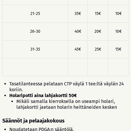
21-25
35€
15€
10€
26-30
40€
20€
10€
31-35
45€
25€
15€
Tasatilanteessa pelataan CTP väylä 1 tee:ltä väylän 24
koriin.
Holaripotti aina lahjakortti 50€
Mikäli samalla kierroksella on useampi holari,
lahjakortti jaetaan holarin heittäneiden kesken
Säännöt ja pelaajakokous
Noudatetaan PDGA:n sääntöjä.