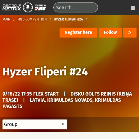
MAIN
FIND COMPETITION
HYZER FLIPERI #24
Register here
Follow
Hyzer Fliperi #24
9/18/22 17:35 FLEX START
|
DISKU GOLFS REINIS (REIŅA
TRASE)
|
LATVIA, KRIMULDAS NOVADS, KRIMULDAS
PAGASTS