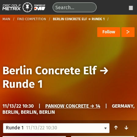
MAIN
FIND COMPETITION
BERLIN CONCRETE ELF → RUNDE 1
Follow
Berlin Concrete Elf
→
Runde 1
11/13/22 10:30
|
PANKOW CONCRETE → 14
|
GERMANY,
BERLIN, BERLIN, BERLIN
↑
↓
Runde 1
11/13/22 10:30