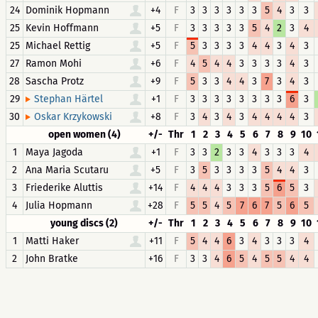
24
Dominik Hopmann
+4
F
3
3
3
3
3
3
5
4
3
3
25
Kevin Hoffmann
+5
F
3
3
3
3
3
5
4
2
3
4
25
Michael Rettig
+5
F
5
3
3
3
3
4
4
3
4
3
27
Ramon Mohi
+6
F
4
5
4
4
3
3
3
3
4
3
28
Sascha Protz
+9
F
5
3
3
4
4
3
7
3
4
3
29
+1
F
3
3
3
3
3
3
3
3
6
3
Stephan Härtel
30
+8
F
3
4
3
4
3
4
4
4
4
3
Oskar Krzykowski
open women (4)
+/-
Thr
1
2
3
4
5
6
7
8
9
10
1
Maya Jagoda
+1
F
3
3
2
3
3
4
3
3
3
4
2
Ana Maria Scutaru
+5
F
3
5
3
3
3
3
5
4
4
3
3
Friederike Aluttis
+14
F
4
4
4
3
3
3
5
6
5
3
4
Julia Hopmann
+28
F
5
5
4
5
7
6
7
5
6
5
young discs (2)
+/-
Thr
1
2
3
4
5
6
7
8
9
10
1
Matti Haker
+11
F
5
4
4
6
3
4
3
3
3
4
2
John Bratke
+16
F
3
3
4
6
5
4
5
5
4
4