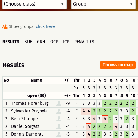
Show groups:
click here
RESULTS
BUE
GRH
OCP
ICP
PENALTIES
Results
Throws on map
No
Name
+/-
Thr
1
2
3
4
5
6
7
8
9
10
Par
3
3
3
3
3
3
3
3
3
3
open (30)
+/-
Thr
1
2
3
4
5
6
7
8
9
10
1
Thomas Horenburg
-9
F
3
3
3
3
2
2
2
2
2
2
2
Sylwester Przybyla
-4
F
4
4
2
2
2
2
2
3
3
2
2
Bela Strampe
-4
F
3
3
4
3
4
2
3
3
2
3
2
Daniel Sorgatz
-4
F
3
4
2
2
2
2
4
3
3
3
5
Dennis Damerau
-3
F
3
4
2
2
3
3
2
3
2
3