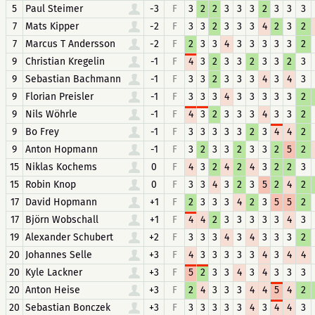
5
Paul Steimer
-3
F
3
2
2
3
3
3
2
3
3
3
7
Mats Kipper
-2
F
3
3
2
3
3
3
4
2
3
2
7
Marcus T Andersson
-2
F
2
3
3
4
3
3
3
3
3
2
9
Christian Kregelin
-1
F
4
3
2
3
3
2
3
3
2
3
9
Sebastian Bachmann
-1
F
3
3
2
3
3
3
4
3
4
3
9
Florian Preisler
-1
F
3
3
3
4
3
3
3
3
3
2
9
Nils Wöhrle
-1
F
4
3
2
3
3
3
4
3
3
2
9
Bo Frey
-1
F
3
3
3
3
3
2
3
4
4
2
9
Anton Hopmann
-1
F
3
2
3
3
2
3
3
2
5
2
15
Niklas Kochems
0
F
4
3
2
4
2
4
3
2
2
3
15
Robin Knop
0
F
3
3
4
3
2
3
5
2
4
2
17
David Hopmann
+1
F
2
3
3
3
4
2
3
5
5
2
17
Björn Wobschall
+1
F
4
4
2
3
3
3
3
3
4
3
19
Alexander Schubert
+2
F
3
3
3
4
3
4
3
3
3
2
20
Johannes Selle
+3
F
4
3
3
3
3
3
4
3
4
4
20
Kyle Lackner
+3
F
5
2
3
3
4
3
4
3
3
3
20
Anton Heise
+3
F
2
4
3
3
3
4
4
5
4
2
20
Sebastian Bonczek
+3
F
3
3
3
3
3
4
3
4
4
3