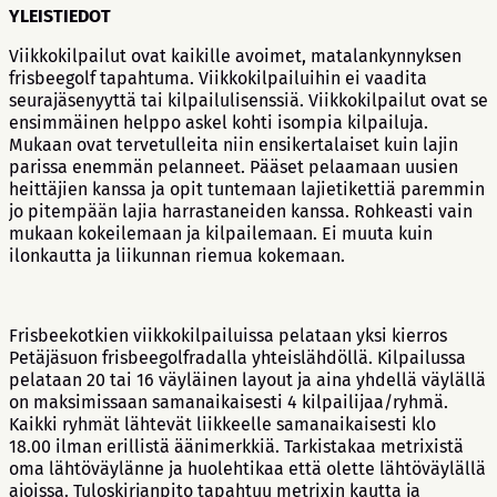
YLEISTIEDOT
Viikkokilpailut ovat kaikille avoimet, matalankynnyksen
frisbeegolf tapahtuma. Viikkokilpailuihin ei vaadita
seurajäsenyyttä tai kilpailulisenssiä. Viikkokilpailut ovat se
ensimmäinen helppo askel kohti isompia kilpailuja.
Mukaan ovat tervetulleita niin ensikertalaiset kuin lajin
parissa enemmän pelanneet. Pääset pelaamaan uusien
heittäjien kanssa ja opit tuntemaan lajietikettiä paremmin
jo pitempään lajia harrastaneiden kanssa. Rohkeasti vain
mukaan kokeilemaan ja kilpailemaan. Ei muuta kuin
ilonkautta ja liikunnan riemua kokemaan.
Frisbeekotkien viikkokilpailuissa pelataan yksi kierros
Petäjäsuon frisbeegolfradalla yhteislähdöllä. Kilpailussa
pelataan 20 tai 16 väyläinen layout ja aina yhdellä väylällä
on maksimissaan samanaikaisesti 4 kilpailijaa/ryhmä.
Kaikki ryhmät lähtevät liikkeelle samanaikaisesti klo
18.00 ilman erillistä äänimerkkiä. Tarkistakaa metrixistä
oma lähtöväylänne ja huolehtikaa että olette lähtöväylällä
ajoissa. Tuloskirjanpito tapahtuu metrixin kautta ja