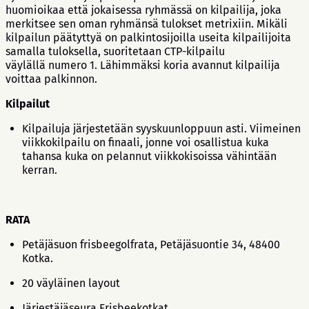
huomioikaa että jokaisessa ryhmässä on kilpailija, joka
merkitsee sen oman ryhmänsä tulokset metrixiin. Mikäli
kilpailun päätyttyä on palkintosijoilla useita kilpailijoita
samalla tuloksella, suoritetaan CTP-kilpailu
väylällä numero 1. Lähimmäksi koria avannut kilpailija
voittaa palkinnon.
Kilpailut
Kilpailuja järjestetään syyskuunloppuun asti. Viimeinen
viikkokilpailu on finaali, jonne voi osallistua kuka
tahansa kuka on pelannut viikkokisoissa vähintään
kerran.
RATA
Petäjäsuon frisbeegolfrata, Petäjäsuontie 34, 48400
Kotka.
20 väyläinen layout
Järjestäjäseura Frisbeekotkat