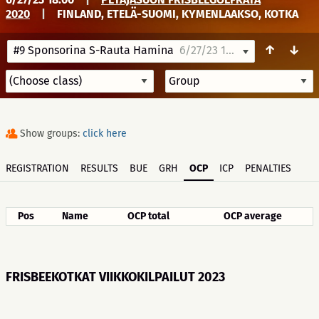
2020
|
FINLAND, ETELÄ-SUOMI, KYMENLAAKSO, KOTKA
↑
↓
#9 Sponsorina S-Rauta Hamina
6/27/23 18:00
Show groups:
click here
REGISTRATION
RESULTS
BUE
GRH
OCP
ICP
PENALTIES
Pos
Name
OCP total
OCP average
FRISBEEKOTKAT VIIKKOKILPAILUT 2023