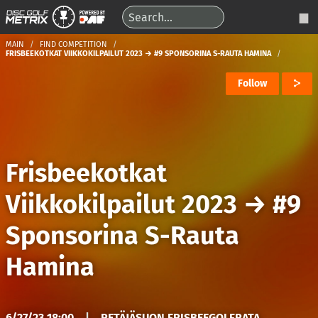
MAIN
FIND COMPETITION
FRISBEEKOTKAT VIIKKOKILPAILUT 2023 → #9 SPONSORINA S-RAUTA HAMINA
Follow
Frisbeekotkat
Viikkokilpailut 2023
→
#9
Sponsorina S-Rauta
Hamina
6/27/23 18:00
|
PETÄJÄSUON FRISBEEGOLFRATA