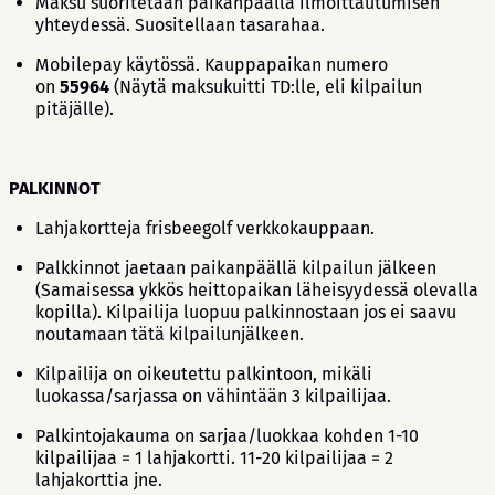
Maksu suoritetaan paikanpäällä ilmoittautumisen
yhteydessä. Suositellaan tasarahaa.
Mobilepay käytössä. Kauppapaikan numero
on
55964
(Näytä maksukuitti TD:lle, eli kilpailun
pitäjälle).
PALKINNOT
Lahjakortteja frisbeegolf verkkokauppaan.
Palkkinnot jaetaan paikanpäällä kilpailun jälkeen
(Samaisessa ykkös heittopaikan läheisyydessä olevalla
kopilla). Kilpailija luopuu palkinnostaan jos ei saavu
noutamaan tätä kilpailunjälkeen.
Kilpailija on oikeutettu palkintoon, mikäli
luokassa/sarjassa on vähintään 3 kilpailijaa.
Palkintojakauma on sarjaa/luokkaa kohden 1-10
kilpailijaa = 1 lahjakortti. 11-20 kilpailijaa = 2
lahjakorttia jne.