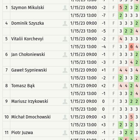
1
Szymon Mikulski
1/15/23 09:00
-2
F
5
2
3
2
1/15/23 13:00
-7
F
2
3
3
3
4
Dominik Szyszka
1/15/23 09:00
-1
F
3
3
3
2
1/15/23 13:00
-5
F
3
2
2
4
5
Vitalii Korchevyi
1/15/23 09:00
-2
F
4
3
3
3
1/15/23 13:00
-4
F
3
3
6
4
6
Jan Chołoniewski
1/15/23 09:00
-1
F
3
3
3
2
1/15/23 13:00
-3
F
3
3
4
2
7
Gaweł Sypniewski
1/15/23 09:00
+1
F
4
4
3
4
1/15/23 13:00
-2
F
2
3
3
2
8
Tomasz Bąk
1/15/23 09:00
+2
F
4
4
2
4
1/15/23 13:00
-1
F
3
3
2
4
9
Mariusz Irzykowski
1/15/23 09:00
0
F
3
3
2
2
1/15/23 13:00
0
F
3
3
3
3
10
Michał Dmochowski
1/15/23 09:00
+3
F
3
3
5
3
1/15/23 13:00
+3
F
2
3
2
3
11
Piotr Juzwa
1/15/23 09:00
-1
F
3
2
2
3