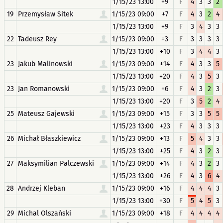
1/15/23 13:00
+9
F
4
3
3
2
19
Przemysław Sitek
1/15/23 09:00
+7
F
4
3
2
4
1/15/23 13:00
+9
F
3
4
3
3
22
Tadeusz Rey
1/15/23 09:00
+3
F
3
3
3
3
1/15/23 13:00
+10
F
3
4
4
3
23
Jakub Malinowski
1/15/23 09:00
+14
F
4
3
3
5
1/15/23 13:00
+20
F
4
3
5
3
23
Jan Romanowski
1/15/23 09:00
+6
F
4
3
2
3
1/15/23 13:00
+20
F
3
5
2
4
25
Mateusz Gajewski
1/15/23 09:00
+15
F
3
3
5
5
1/15/23 13:00
+23
F
4
3
3
3
26
Michał Błaszkiewicz
1/15/23 09:00
+13
F
5
4
3
3
1/15/23 13:00
+25
F
4
3
2
3
27
Maksymilian Palczewski
1/15/23 09:00
+14
F
4
3
2
3
1/15/23 13:00
+26
F
4
3
6
4
28
Andrzej Kleban
1/15/23 09:00
+16
F
4
4
4
3
1/15/23 13:00
+30
F
5
4
5
3
29
Michal Olszański
1/15/23 09:00
+18
F
4
4
4
4