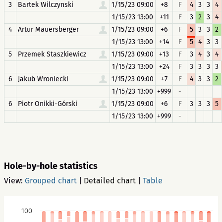
3
Bartek Wilczynski
1/15/23 09:00
+8
F
4
3
3
4
1/15/23 13:00
+11
F
3
2
3
4
4
Artur Mauersberger
1/15/23 09:00
+6
F
5
3
3
2
1/15/23 13:00
+14
F
5
4
3
3
5
Przemek Staszkiewicz
1/15/23 09:00
+13
F
3
4
3
4
1/15/23 13:00
+24
F
3
3
3
3
6
Jakub Wroniecki
1/15/23 09:00
+7
F
4
3
3
2
1/15/23 13:00
+999
-
6
Piotr Onikki-Górski
1/15/23 09:00
+6
F
3
3
3
5
1/15/23 13:00
+999
-
Hole-by-hole statistics
View:
Grouped chart
|
Detailed chart
|
Table
100