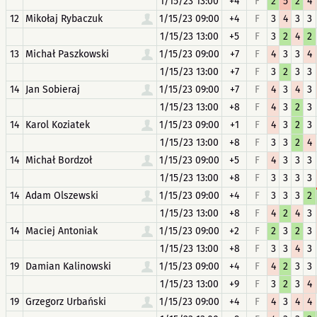
1/15/23 13:00
+4
F
2
5
2
4
12
Mikołaj Rybaczuk
1/15/23 09:00
+4
F
3
4
3
3
1/15/23 13:00
+5
F
3
2
4
2
13
Michał Paszkowski
1/15/23 09:00
+7
F
4
3
3
4
1/15/23 13:00
+7
F
3
2
3
3
14
Jan Sobieraj
1/15/23 09:00
+7
F
4
3
4
3
1/15/23 13:00
+8
F
4
3
2
3
14
Karol Koziatek
1/15/23 09:00
+1
F
4
3
2
3
1/15/23 13:00
+8
F
3
3
2
4
14
Michał Bordzoł
1/15/23 09:00
+5
F
4
3
3
3
1/15/23 13:00
+8
F
3
3
3
3
14
Adam Olszewski
1/15/23 09:00
+4
F
3
3
3
2
1/15/23 13:00
+8
F
4
2
4
3
14
Maciej Antoniak
1/15/23 09:00
+2
F
2
3
2
3
1/15/23 13:00
+8
F
3
3
4
3
19
Damian Kalinowski
1/15/23 09:00
+4
F
4
2
3
3
1/15/23 13:00
+9
F
3
2
3
4
19
Grzegorz Urbański
1/15/23 09:00
+4
F
4
3
4
4