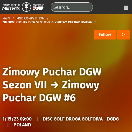
MAIN
FIND COMPETITION
ZIMOWY PUCHAR DGW SEZON VII → ZIMOWY PUCHAR DGW #6
Follow
Zimowy Puchar DGW
Sezon VII
→
Zimowy
Puchar DGW #6
1/15/23 09:00
|
DISC GOLF DROGA GOLFOWA - DGDG
|
POLAND