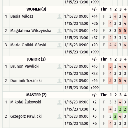
1/15/23 13:00
+999
-
WOMEN (3)
+/-
Thr
1
2
3
4
1
Basia Miłosz
1/15/23 09:00
+14
F
3
4
3
4
1/15/23 13:00
+26
F
4
3
3
4
2
Magdalena Wilczyńska
1/15/23 09:00
+19
F
3
3
5
5
1/15/23 13:00
+37
F
4
3
3
3
3
Maria Onikki-Górski
1/15/23 09:00
+20
F
4
4
3
4
1/15/23 13:00
+999
-
JUNIOR (2)
+/-
Thr
1
2
3
4
1
Brunon Pawlicki
1/15/23 09:00
+16
F
5
3
4
4
1/15/23 13:00
+28
F
4
3
3
3
2
Dominik Trzciński
1/15/23 09:00
+16
F
5
3
5
4
1/15/23 13:00
+999
-
MASTER (7)
+/-
Thr
1
2
3
4
1
Mikołaj Żukowski
1/15/23 09:00
+2
F
3
3
4
3
1/15/23 13:00
+3
F
4
3
2
2
2
Grzegorz Pawlicki
1/15/23 09:00
+5
F
3
2
4
3
1/15/23 13:00
+6
F
4
3
3
3