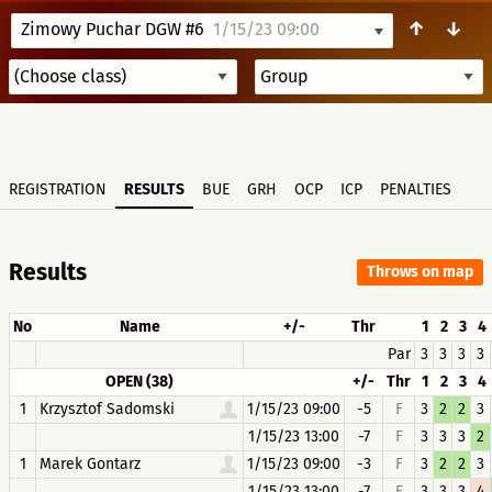
↑
↓
Zimowy Puchar DGW #6
1/15/23 09:00
REGISTRATION
RESULTS
BUE
GRH
OCP
ICP
PENALTIES
Results
Throws on map
No
Name
+/-
Thr
1
2
3
4
Par
3
3
3
3
OPEN (38)
+/-
Thr
1
2
3
4
1
Krzysztof Sadomski
1/15/23 09:00
-5
F
3
2
2
3
1/15/23 13:00
-7
F
3
3
3
2
1
Marek Gontarz
1/15/23 09:00
-3
F
3
2
2
3
1/15/23 13:00
-7
F
3
3
3
4