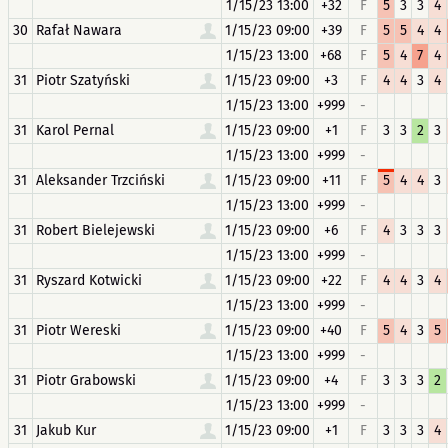
1/15/23 13:00
+32
F
5
3
3
4
30
Rafał Nawara
1/15/23 09:00
+39
F
5
5
4
4
1/15/23 13:00
+68
F
5
4
7
4
31
Piotr Szatyński
1/15/23 09:00
+3
F
4
4
3
4
1/15/23 13:00
+999
-
31
Karol Pernal
1/15/23 09:00
+1
F
3
3
2
3
1/15/23 13:00
+999
-
31
Aleksander Trzciński
1/15/23 09:00
+11
F
5
4
4
3
1/15/23 13:00
+999
-
31
Robert Bielejewski
1/15/23 09:00
+6
F
4
3
3
3
1/15/23 13:00
+999
-
31
Ryszard Kotwicki
1/15/23 09:00
+22
F
4
4
3
4
1/15/23 13:00
+999
-
31
Piotr Wereski
1/15/23 09:00
+40
F
5
4
3
5
1/15/23 13:00
+999
-
31
Piotr Grabowski
1/15/23 09:00
+4
F
3
3
3
2
1/15/23 13:00
+999
-
31
Jakub Kur
1/15/23 09:00
+1
F
3
3
3
4