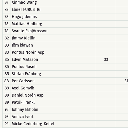
74
Xinmao Wang
78
Elmer FURUSTIG
78
Hugo jidenius
78
Mattias Hedberg
78
Svante Esbjörnsson
82
Jimmy Kjellin
83
Jörn klawan
83
Pontus Norén Asp
85
Edvin Matsson
33
85
Pontus Rosell
85
Stefan Frånberg
88
Per Carlsson
3
89
Axel Gemvik
89
Daniel Norén Asp
89
Patrik Frankl
92
Johnny Ekholm
93
Annica Ivert
94
Micke Cederberg-Keitel