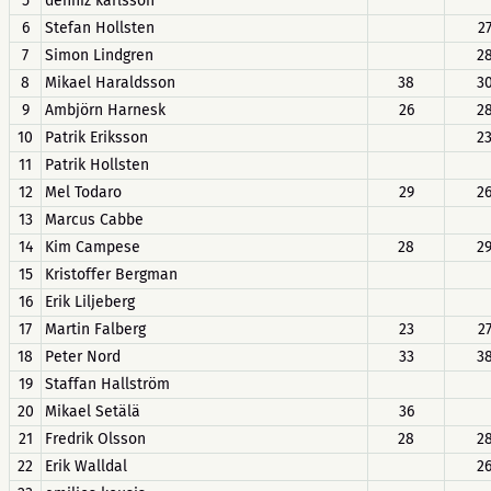
5
denniz karlsson
6
Stefan Hollsten
2
7
Simon Lindgren
2
8
Mikael Haraldsson
38
3
9
Ambjörn Harnesk
26
2
10
Patrik Eriksson
2
11
Patrik Hollsten
12
Mel Todaro
29
2
13
Marcus Cabbe
14
Kim Campese
28
2
15
Kristoffer Bergman
16
Erik Liljeberg
17
Martin Falberg
23
2
18
Peter Nord
33
3
19
Staffan Hallström
20
Mikael Setälä
36
21
Fredrik Olsson
28
2
22
Erik Walldal
2