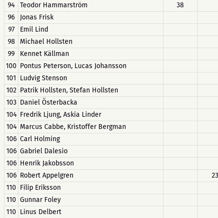
94
Teodor Hammarström
38
96
Jonas Frisk
97
Emil Lind
98
Michael Hollsten
99
Kennet Källman
100
Pontus Peterson, Lucas Johansson
101
Ludvig Stenson
102
Patrik Hollsten, Stefan Hollsten
103
Daniel Österbacka
104
Fredrik Ljung, Askia Linder
104
Marcus Cabbe, Kristoffer Bergman
106
Carl Holming
106
Gabriel Dalesio
106
Henrik Jakobsson
106
Robert Appelgren
2
110
Filip Eriksson
110
Gunnar Foley
110
Linus Delbert