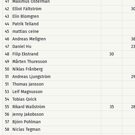
41
Maximus Österman
42
Elliot Fältström
3
43
Elin Blomgren
44
Patrik Telland
45
mattias ceine
46
Andreas Mellgren
3
47
Daniel Hu
2
48
Filip Ekstrand
30
49
Mårten Thuresson
50
Niklas Frånberg
51
Andreas Ljungström
2
51
Thomas Jansson
53
Leif Magnusson
54
Tobias Qvick
55
Rikard Wallström
35
2
56
Jenny Jakobsson
57
Björn Pohlman
58
Niclas Tegman