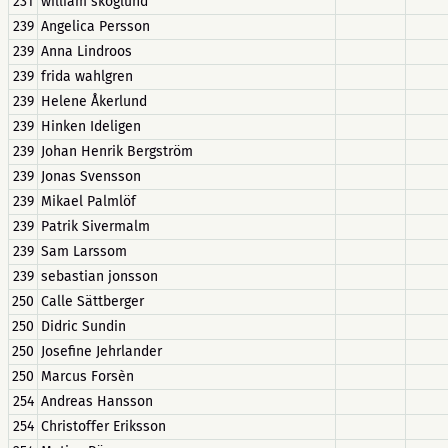
231
william skoglund
239
Angelica Persson
239
Anna Lindroos
239
frida wahlgren
239
Helene Åkerlund
239
Hinken Ideligen
239
Johan Henrik Bergström
239
Jonas Svensson
239
Mikael Palmlöf
239
Patrik Sivermalm
239
Sam Larssom
239
sebastian jonsson
250
Calle Sättberger
250
Didric Sundin
250
Josefine Jehrlander
250
Marcus Forsèn
254
Andreas Hansson
254
Christoffer Eriksson