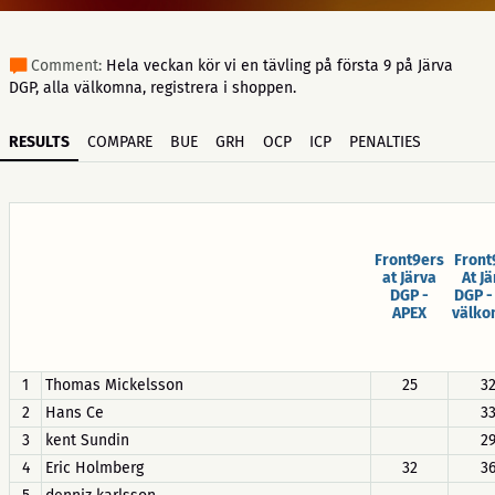
Comment:
Hela veckan kör vi en tävling på första 9 på Järva
DGP, alla välkomna, registrera i shoppen.
RESULTS
COMPARE
BUE
GRH
OCP
ICP
PENALTIES
Front9ers
Front
at Järva
At J
DGP -
DGP -
APEX
välko
1
Thomas Mickelsson
25
3
2
Hans Ce
3
3
kent Sundin
2
4
Eric Holmberg
32
3