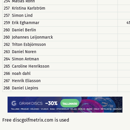
254
Matias Rönn
257
Kristina Karlström
257
Simon Lind
259
Erik Eghammar
4
260
Daniel Berlin
260
Johannes Leijonmarck
262
Triton Esbjörnsson
263
Daniel Noren
264
Simon Antman
265
Caroline Henriksson
266
noah dahl
267
Henrik Eliasson
268
Daniel Liepins
Free discgolfmetrix.com is used