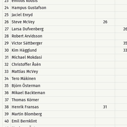
23
emilios kousis
24
Hampus Gustafson
25
Jaciel Enryd
26
Steve McVey
26
27
Larsa Dufvenberg
2
28
Robert Arvidsson
29
Victor Sättberger
3
30
Kim Hägglund
3
31
Michael Mokdasi
32
Christoffer Åsén
33
Mattias McVey
34
Tero Mäkinen
35
Björn Österman
36
Mikael Backteman
37
Thomas Körner
38
Henrik Fransas
31
39
Martin Blomberg
40
Emil Bernklint