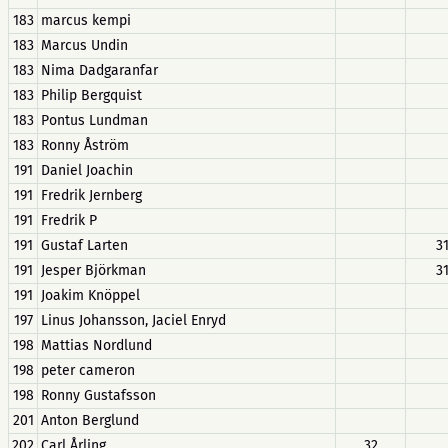
183
marcus kempi
183
Marcus Undin
183
Nima Dadgaranfar
183
Philip Bergquist
183
Pontus Lundman
183
Ronny Åström
191
Daniel Joachin
191
Fredrik Jernberg
191
Fredrik P
191
Gustaf Larten
3
191
Jesper Björkman
3
191
Joakim Knöppel
197
Linus Johansson, Jaciel Enryd
198
Mattias Nordlund
198
peter cameron
198
Ronny Gustafsson
201
Anton Berglund
202
Carl Årling
32