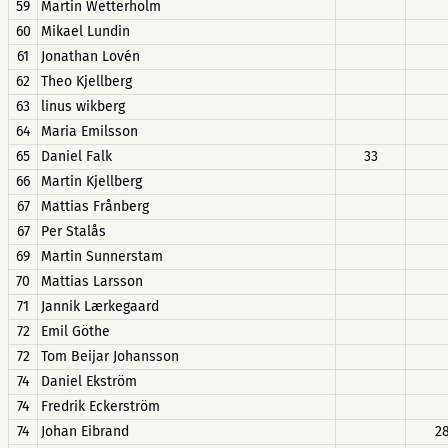
59
Martin Wetterholm
60
Mikael Lundin
61
Jonathan Lovén
62
Theo Kjellberg
63
linus wikberg
64
Maria Emilsson
65
Daniel Falk
33
66
Martin Kjellberg
67
Mattias Frånberg
67
Per Stalås
69
Martin Sunnerstam
70
Mattias Larsson
71
Jannik Lærkegaard
72
Emil Göthe
72
Tom Beijar Johansson
74
Daniel Ekström
74
Fredrik Eckerström
74
Johan Eibrand
2