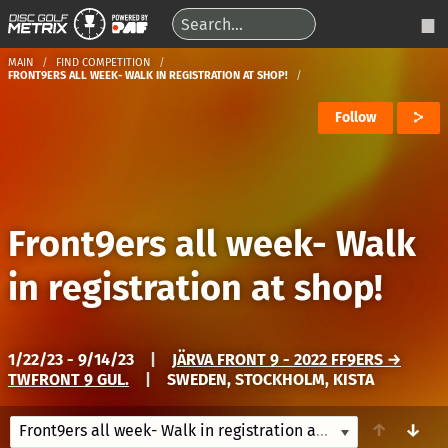
MAIN
FIND COMPETITION
FRONT9ERS ALL WEEK- WALK IN REGISTRATION AT SHOP!
Follow
Front9ers all week- Walk
in registration at shop!
1/22/23 - 9/14/23
|
JÄRVA FRONT 9 - 2022 FF9ERS →
TWFRONT 9 GUL.
|
SWEDEN, STOCKHOLM, KISTA
↑
↓
Front9ers all week- Walk in registration at shop!
1/22/23-9/