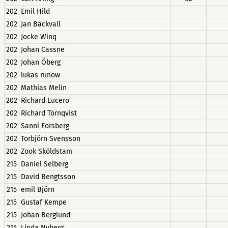
202
Emil Hild
202
Jan Bäckvall
202
Jocke Winq
202
Johan Cassne
202
Johan Öberg
202
lukas runow
202
Mathias Melin
202
Richard Lucero
202
Richard Törnqvist
202
Sanni Forsberg
202
Torbjörn Svensson
202
Zook Sköldstam
215
Daniel Selberg
215
David Bengtsson
215
emil Björn
215
Gustaf Kempe
215
Johan Berglund
215
Linda Nyberg