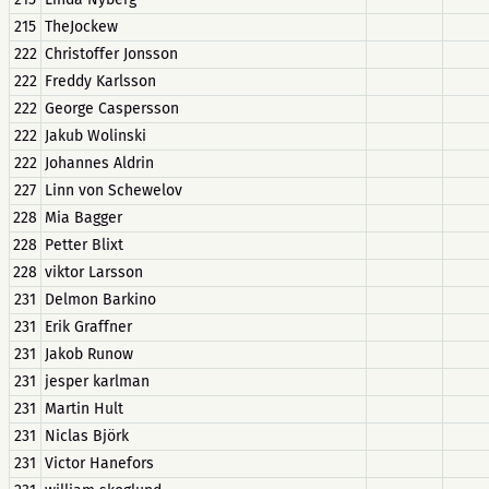
215
TheJockew
222
Christoffer Jonsson
222
Freddy Karlsson
222
George Caspersson
222
Jakub Wolinski
222
Johannes Aldrin
227
Linn von Schewelov
228
Mia Bagger
228
Petter Blixt
228
viktor Larsson
231
Delmon Barkino
231
Erik Graffner
231
Jakob Runow
231
jesper karlman
231
Martin Hult
231
Niclas Björk
231
Victor Hanefors