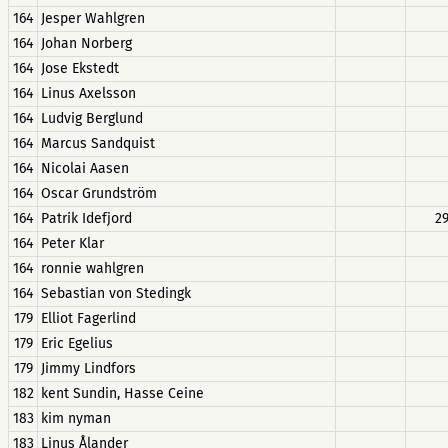
164
Jesper Wahlgren
164
Johan Norberg
164
Jose Ekstedt
164
Linus Axelsson
164
Ludvig Berglund
164
Marcus Sandquist
164
Nicolai Aasen
164
Oscar Grundström
164
Patrik Idefjord
2
164
Peter Klar
164
ronnie wahlgren
164
Sebastian von Stedingk
179
Elliot Fagerlind
179
Eric Egelius
179
Jimmy Lindfors
182
kent Sundin, Hasse Ceine
183
kim nyman
183
Linus Ålander