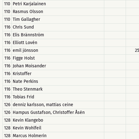
110
Petri Karjalainen
110
Rasmus Olsson
110
Tim Gallagher
116
Chris Sund
116
Elis Brännström
116
Elliott Lovén
116
emil jönsson
2
116
Figge Holst
116
Johan Moisander
116
Kristoffer
116
Nate Perkins
116
Theo Stenmark
116
Tobias Frid
126
denniz karlsson, mattias ceine
126
Hampus Gustafson, Christoffer Åsén
128
Kevin Klangebo
128
Kevin Wohlfeil
128
Marcus Holmerin