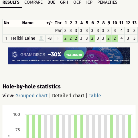
RESULTS
COMPARE
BUE
GRH
OCP
ICP
PENALTIES
No
Name
+/-
Thr
1
2
3
4
5
6
7
8
9
10
11
12
13
Par
3
3
3
3
3
3
3
3
3
3
4
3
3
1
Heikki Laine
-8
F
2
2
2
3
3
2
3
3
2
2
4
3
3
Hole-by-hole statistics
View:
Grouped chart
|
Detailed chart
|
Table
100
75