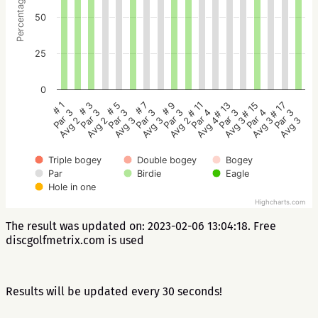
Percentage
50
25
0
# 5
# 3
# 1
# 17
# 15
# 13
# 11
# 9
# 7
Par 3
Par 3
Par 3
Par 3
Par 4
Par 3
Par 4
Par 3
Par 3
Avg 3
Avg 2
Avg 2
Avg 3
Avg 3
Avg 3
Avg 4
Avg 2
Avg 3
Triple bogey
Double bogey
Bogey
Par
Birdie
Eagle
Hole in one
Highcharts.com
The result was updated on: 2023-02-06 13:04:18. Free
discgolfmetrix.com is used
Results will be updated every 30 seconds!