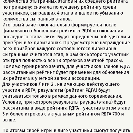
количества отыгранных этапов и их среднего рейтинга
по принципу: сначала по лучшему рейтингу среди
участников, сыгравших 4 этапа и далее по убыванию
количества сыгранных этапов.
Итоговый зачёт окончательно формируется после
финального обновления рейтинга РДГА по окончании
последнего этапа лиги. Будут определены победители и
призёры в 4х дивизионах. Предусмотрено награждение
всех призёров каждого состоявшегося дивизиона.
Сыгранным считается этап, в рамках которого участник
отыграл полностью все 18 отрезков зачетной трассы.
Помимо турнирного зачета, для участников членов РДГА
рассчитанный рейтинг будет применен для обновления
их рейтинга в учетной записи ассоциации.
Для участников Лиги 2 , не имеющих действующего
участия в РДГА, результаты (рейтинг РДГА) будут
учитываться только в рамках данного соревнования.
Условие, при котором результаты раунда (этапа) будут
рассчитаны в виде рейтинга РДГА - участив в этом этапе
3 и более игроков с актуальным рейтингом РДГА 700 и
выше.
По итогам своей игры в лиге участники смогут получить