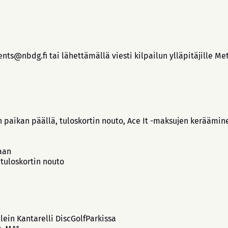
ts@nbdg.fi tai lähettämällä viesti kilpailun ylläpitäjille Met
n paikan päällä, tuloskortin nouto, Ace It -maksujen keräämin
jaan
 tuloskortin nouto
lein Kantarelli DiscGolfParkissa