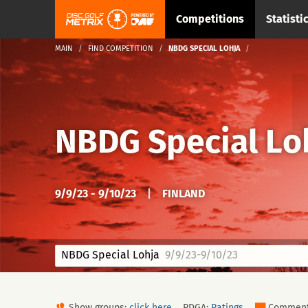
Competitions
Statisti
MAIN
FIND COMPETITION
NBDG SPECIAL LOHJA
NBDG Special Lo
9/9/23 - 9/10/23
|
FINLAND
NBDG Special Lohja
9/9/23-9/10/23
Show groups:
click here
PDGA:
Ratings
Commen