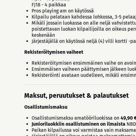
FJ18 - 4 paikkaa
Pros playing am on käytössä
Kilpailu pelataan kahdessa lohkossa, 3-5 pelaa
Mikäli jossain luokassa on alle neljä vahvistet
poistettavan luokan kilpailijoilla on oikeus pe
keskenään
Järjestäjällä on käytössä neljä (4) villi kortti 
Rekisteröitymisen vaiheet
Rekisteröitymisen ensimmäinen vaihe on avoinna 
Ensimmäisen vaiheen päättymisen jälkeen luok
Rekisteröinti avataan uudelleen, mikäli ensimmä
Maksut, peruutukset & palautukset
Osallistumismaksu
Osallistumismaksu amatööriluokissa on
49,90 
Junioriluokkiin osallistuminen on ilmaista
NBDG
Paikan kilpailussa voi varmistaa vain maksam