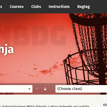
cs
Courses
Clubs
Instructions
Bagtag
hja
↑
↓
KI
t:
Kaksipäiväinen PDGA-kilpailu Lohjan kolmella eri radalla