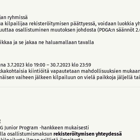
jan ryhmissä
tua kilpailijaa rekisteröitymisen päättyessä, voidaan luokkia 
ruuttaa osallistuminen muutoksen johdosta (PDGA:n säännöt 2.01
-paikkaa ja se jakaa ne haluamallaan tavalla
3.7.2023 klo 19:00 – 30.7.2023 klo 23:59
kakohtaisia kiintiöitä vapautetaan mahdollisuuksien mukaan 
isen vaiheen jälkeen kilpailuun on vielä paikkoja jäljellä ta
€
 Junior Program -hankkeen mukaisesti
alla osallistumismaksun
rekisteröitymisen yhteydessä