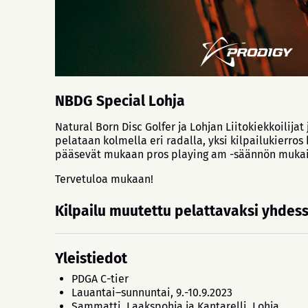
NBDG Special Lohja
Natural Born Disc Golfer ja Lohjan Liitokiekkoilij
pelataan kolmella eri radalla, yksi kilpailukierro
pääsevät mukaan pros playing am -säännön mukai
Tervetuloa mukaan!
Kilpailu muutettu pelattavaksi yhdess
Yleistiedot
PDGA C-tier
Lauantai–sunnuntai, 9.-10.9.2023
Sammatti, Laakspohja ja Kantarelli, Lohja