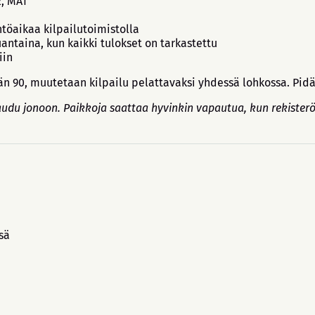
2, MA1
öaikaa kilpailutoimistolla
uantaina, kun kaikki tulokset on tarkastettu
iin
ään 90, muutetaan kilpailu pelattavaksi yhdessä lohkossa. P
audu jonoon. Paikkoja saattaa hyvinkin vapautua, kun rekisterö
sä