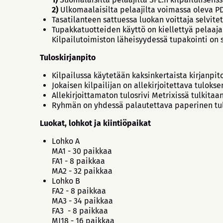
2)
Ulkomaalaisilta pelaajilta voimassa oleva P
Tasatilanteen sattuessa luokan voittaja selvite
Tupakkatuotteiden käyttö on kiellettyä pelaaj
Kilpailutoimiston läheisyydessä tupakointi on s
Tuloskirjanpito
Kilpailussa käytetään kaksinkertaista kirjanpit
Jokaisen kilpailijan on allekirjoitettava tuloks
Allekirjoittamaton tulosrivi Metrixissä tulkita
Ryhmän on yhdessä palautettava paperinen tulo
Luokat, lohkot ja kiintiöpaikat
Lohko A
MA1 - 30 paikkaa
FA1 - 8 paikkaa
MA2 - 32 paikkaa
Lohko B
FA2 - 8 paikkaa
MA3 - 34 paikkaa
FA3 - 8 paikkaa
MJ18 - 16 paikkaa