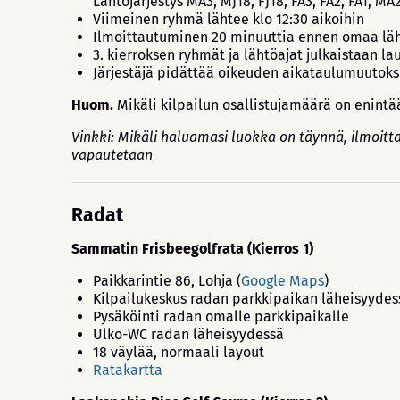
Lähtöjärjestys MA3, MJ18, FJ18, FA3, FA2, FA1, MA
Viimeinen ryhmä lähtee klo 12:30 aikoihin
Ilmoittautuminen 20 minuuttia ennen omaa läht
3. kierroksen ryhmät ja lähtöajat julkaistaan la
Järjestäjä pidättää oikeuden aikataulumuutoks
Huom.
Mikäli kilpailun osallistujamäärä on enint
Vinkki: Mikäli haluamasi luokka on täynnä, ilmoitt
vapautetaan
Radat
Sammatin Frisbeegolfrata (Kierros 1)
Paikkarintie 86, Lohja (
Google Maps
)
Kilpailukeskus radan parkkipaikan läheisyydes
Pysäköinti radan omalle parkkipaikalle
Ulko-WC radan läheisyydessä
18 väylää, normaali layout
Ratakartta