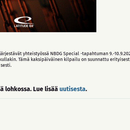
at järjestävät yhteistyössä NBDG Special -tapahtuman 9.-10.9.
s kullakin. Tämä kaksipäiväinen kilpailu on suunnattu erityise
sesti.
ä lohkossa. Lue lisää
uutisesta
.