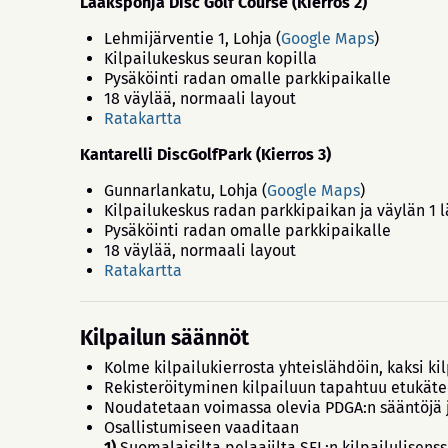
Laakspohja Disc Golf Course (Kierros 2)
Lehmijärventie 1, Lohja (
Google Maps
)
Kilpailukeskus seuran kopilla
Pysäköinti radan omalle parkkipaikalle
18 väylää, normaali layout
Ratakartta
Kantarelli DiscGolfPark (Kierros 3)
Gunnarlankatu, Lohja (
Google Maps
)
Kilpailukeskus radan parkkipaikan ja väylän 1 
Pysäköinti radan omalle parkkipaikalle
18 väylää, normaali layout
Ratakartta
Kilpailun säännöt
Kolme kilpailukierrosta yhteislähdöin, kaksi ki
Rekisteröityminen kilpailuun tapahtuu etukäte
Noudatetaan voimassa olevia PDGA:n sääntöjä ja
Osallistumiseen vaaditaan
1)
Suomalaisilta pelaajilta SFL:n kilpailulisenss