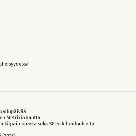
läheisyydessä
lpailupäivää
en Metrixin kautta
 kilpailuopasta sekä SFL:n kilpailuohjeita
i (2023)