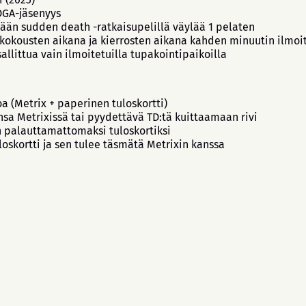
DGA-jäsenyys
tään sudden death -ratkaisupelillä väylää 1 pelaten
akokousten aikana ja kierrosten aikana kahden minuutin ilmoi
allittua vain ilmoitetuilla tupakointipaikoilla
oa (Metrix + paperinen tuloskortti)
ensa Metrixissä tai pyydettävä TD:tä kuittaamaan rivi
an palauttamattomaksi tuloskortiksi
skortti ja sen tulee täsmätä Metrixin kanssa