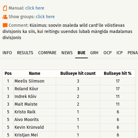
Manual:
click here
Show groups:
click here
Comment:
Küsimus: soovin osaleda wild card'ile võistlevas
divisjonis ka siis, kui reitingu uuendus lubab mängida madalamas
divisjonis
INFO
RESULTS
COMPARE
NEWS
BUE
GRH
OCP
ICP
PENA
Pos
Name
Bullseye hit count
Bullseye hit %
1
Meelis Siimson
3
17
1
Roland Kõur
3
17
3
Indrek Kõiv
2
11
3
Mait Maiste
2
11
5
Kristo Raik
1
6
5
Aivo Moorits
1
6
5
Kevin Krünvald
1
6
5
Kristjan Mei
1
6