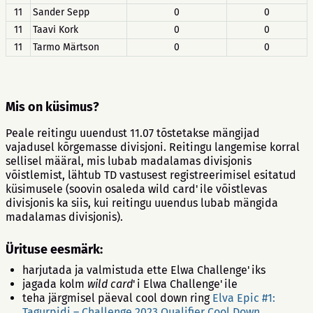
11
Sander Sepp
0
0
11
Taavi Kork
0
0
11
Tarmo Märtson
0
0
Mis on küsimus?
Peale reitingu uuendust 11.07 tõstetakse mängijad
vajadusel kõrgemasse divisjoni. Reitingu langemise korral
sellisel määral, mis lubab madalamas divisjonis
võistlemist, lähtub TD vastusest registreerimisel esitatud
küsimusele (soovin osaleda wild card'ile võistlevas
divisjonis ka siis, kui reitingu uuendus lubab mängida
madalamas divisjonis).
Ürituse eesmärk:
harjutada ja valmistuda ette Elwa Challenge'iks
jagada kolm
wild card
'i Elwa Challenge'ile
teha järgmisel päeval cool down ring
Elva Epic #1:
Tagurpidi – Challenge 2023 Qualifier Cool Down