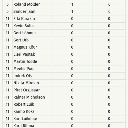
5
Roland Mölder
1
6
5
Sander Jaani
1
6
11
Erki Kurakin
0
0
11
Kevin Sults
0
0
11
Gert Lõhmus
0
0
11
Gert Urb
0
0
11
Magnus Kõur
0
0
11
Eleri Pastak
0
0
11
Martin Toode
0
0
11
Meelis Pool
0
0
11
Indrek Ots
0
0
11
Nikita Mirosin
0
0
11
Piret Orgusaar
0
0
11
Rainer Michelson
0
0
11
Robert Luik
0
0
11
Kaimo Kõks
0
0
11
Karl Luikmäe
0
0
11
Karli Rihma
0
0