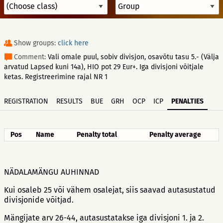
Show groups:
click here
Comment:
Vali omale puul, sobiv divisjon, osavõtu tasu 5.- (Välja
arvatud Lapsed kuni 14a), HIO pot 29 Eur+. Iga divisjoni võitjale
ketas. Registreerimine rajal NR 1
REGISTRATION
RESULTS
BUE
GRH
OCP
ICP
PENALTIES
Pos
Name
Penalty total
Penalty average
NÄDALAMÄNGU AUHINNAD
Kui osaleb 25 või vähem osalejat, siis saavad autasustatud
divisjonide võitjad.
Mängijate arv 26-44, autasustatakse iga divisjoni 1. ja 2.