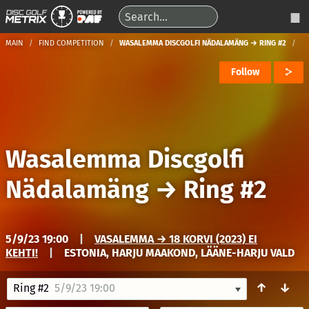
MAIN
FIND COMPETITION
WASALEMMA DISCGOLFI NÄDALAMÄNG → RING #2
Follow
Wasalemma Discgolfi
Nädalamäng
→
Ring #2
5/9/23 19:00
|
VASALEMMA → 18 KORVI (2023) EI
KEHTI!
|
ESTONIA, HARJU MAAKOND, LÄÄNE-HARJU VALD
↑
↓
Ring #2
5/9/23 19:00