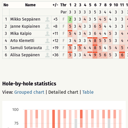
No
Name
+/-
Thr
1
2
3
4
5
6
7
8
9
10
11
1
Par
3
3
3
3
3
5
3
4
4
3
3
1
Mikko Seppänen
+5
F
2
3
3
4
3
5
4
5
4
3
3
2
Janne Kupiainen
+8
F
5
3
4
3
3
6
5
4
4
3
3
3
Mika Kalpio
+11
F
5
4
3
4
3
6
4
4
5
3
4
4
Arto Klemetti
+12
F
3
4
3
3
4
8
5
5
5
3
4
5
Samuli Sotarauta
+19
F
5
3
5
4
4
8
5
4
5
4
5
6
Aliisa Seppänen
+36
F
5
3
3
4
4
9
5
6
5
3
6
Hole-by-hole statistics
View:
Grouped chart
|
Detailed chart
|
Table
100
75