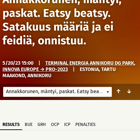
paskat. Eatsy beatsy.
Satakuus määriä ja ei
feidiä, onnistuu.
5/20/23 15:00
|
TERMINAL ENERGIA ANNIKORU DG PARK,
INNOVA EUROPE → PRO-2023
|
ESTONIA, TARTU
MAAKOND, ANNIKORU
↑
↓
Annakkorunen, mäntyi, paskat. Eatsy beatsy. Satakuus määriä ja ei feidiä, onnistuu.
RESULTS
BUE
GRH
OCP
ICP
PENALTIES