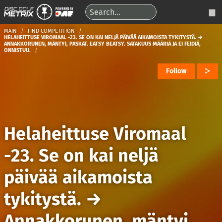
MAIN
FIND COMPETITION
HELAHEITTUSE VIROMAAL -23. SE ON KAI NELJÄ PÄIVÄÄ AIKAMOISTA TYKITYSTÄ. →
ANNAKKORUNEN, MÄNTYI, PASKAT. EATSY BEATSY. SATAKUUS MÄÄRIÄ JA EI FEIDIÄ,
ONNISTUU.
Follow
Helaheittuse Viromaal
-23. Se on kai neljä
päivää aikamoista
tykitystä.
→
Annakkorunen, mäntyi,