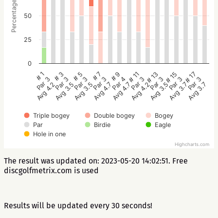
Percentage
50
25
0
# 5
# 3
# 1
# 17
# 15
# 13
# 11
# 9
# 7
Par 3
Par 3
Par 3
Par 3
Par 3
Par 3
Par 3
Par 4
Par 3
Avg 3.5
Avg 3.5
Avg 4.2
Avg 3.7
Avg 3.7
Avg 3.5
Avg 4.2
Avg 4.7
Avg 4.7
Triple bogey
Double bogey
Bogey
Par
Birdie
Eagle
Hole in one
Highcharts.com
The result was updated on: 2023-05-20 14:02:51. Free
discgolfmetrix.com is used
Results will be updated every 30 seconds!