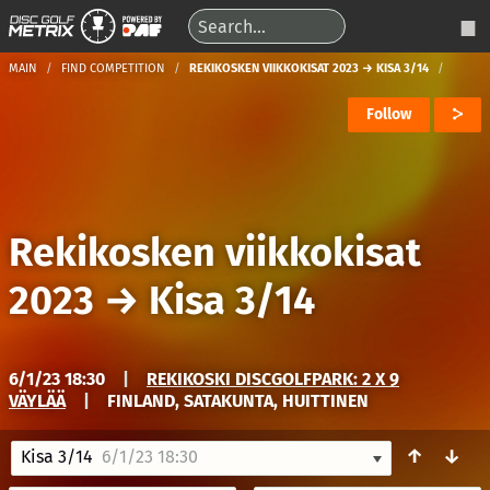
MAIN
FIND COMPETITION
REKIKOSKEN VIIKKOKISAT 2023 → KISA 3/14
Follow
Rekikosken viikkokisat
2023
→
Kisa 3/14
6/1/23 18:30
|
REKIKOSKI DISCGOLFPARK: 2 X 9
VÄYLÄÄ
|
FINLAND, SATAKUNTA, HUITTINEN
↑
↓
Kisa 3/14
6/1/23 18:30