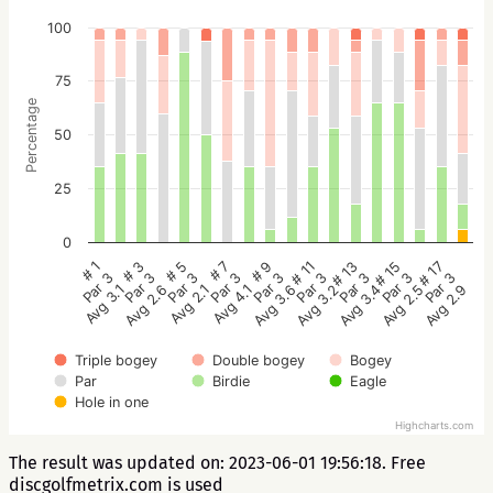
100
75
Percentage
50
25
0
# 5
# 3
# 1
# 17
# 15
# 13
# 11
# 9
# 7
Par 3
Par 3
Par 3
Par 3
Par 3
Par 3
Par 3
Par 3
Par 3
Avg 2.1
Avg 2.6
Avg 3.1
Avg 2.9
Avg 2.5
Avg 3.4
Avg 3.2
Avg 3.6
Avg 4.1
Triple bogey
Double bogey
Bogey
Par
Birdie
Eagle
Hole in one
Highcharts.com
The result was updated on: 2023-06-01 19:56:18. Free
discgolfmetrix.com is used