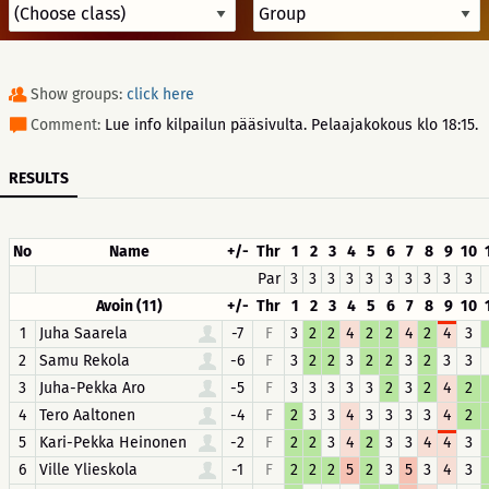
Show groups:
click here
Comment:
Lue info kilpailun pääsivulta. Pelaajakokous klo 18:15.
RESULTS
No
Name
+/-
Thr
1
2
3
4
5
6
7
8
9
10
Par
3
3
3
3
3
3
3
3
3
3
Avoin (11)
+/-
Thr
1
2
3
4
5
6
7
8
9
10
1
Juha Saarela
-7
F
3
2
2
4
2
2
4
2
4
3
2
Samu Rekola
-6
F
3
2
2
3
2
2
3
2
3
3
3
Juha-Pekka Aro
-5
F
3
3
3
3
3
2
3
2
4
2
4
Tero Aaltonen
-4
F
2
3
3
4
3
3
3
3
4
2
5
Kari-Pekka Heinonen
-2
F
2
2
3
4
2
3
3
4
4
3
6
Ville Ylieskola
-1
F
2
2
2
5
2
3
5
3
4
3