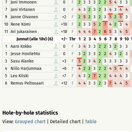
7
Joni Immonen
0
F
2
3
3
3
2
2
5
4
3
3
7
Jani Virtanen
0
F
4
3
2
3
2
3
4
3
4
4
9
Janne Oivanen
+2
F
2
5
2
3
2
3
5
2
5
3
10
Rene Kömi
+10
F
2
3
3
5
2
7
4
2
3
4
11
Ari Jukarainen
+18
F
4
4
4
7
2
6
5
3
4
5
Junnut (alle 18v) (6)
+/-
Thr
1
2
3
4
5
6
7
8
9
10
1
Aaro Kokko
0
F
3
4
3
3
2
2
3
2
3
3
1
Jesse Hovilehto
0
F
3
2
3
3
2
2
4
3
2
3
3
Sasu Alanko
+3
F
5
2
3
4
2
3
3
3
3
3
4
Niilo Harjunmaa
+6
F
4
2
2
3
2
2
4
5
4
4
5
Leo Kiiski
+7
F
4
3
2
7
2
2
4
4
4
3
6
Remus Peltosaari
+12
F
4
4
3
3
2
3
7
4
4
5
Hole-by-hole statistics
View:
Grouped chart
|
Detailed chart
|
Table