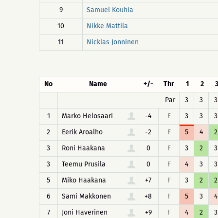
9
Samuel Kouhia
10
Nikke Mattila
11
Nicklas Jonninen
No
Name
+/-
Thr
1
2
Par
3
3
3
1
Marko Helosaari
-4
F
3
3
3
2
Eerik Aroalho
-2
F
5
4
2
3
Roni Haakana
0
F
3
2
3
3
Teemu Prusila
0
F
4
3
3
5
Miko Haakana
+7
F
3
2
2
6
Sami Makkonen
+8
F
5
3
4
7
Joni Haverinen
+9
F
4
2
3