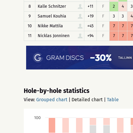
8
Kalle Schnitzer
+11
F
2
4
3
9
Samuel Kouhia
+19
F
3
3
4
10
Nikke Mattila
+45
F
7
7
7
11
Nicklas Jonninen
+94
F
7
7
7
Hole-by-hole statistics
View:
Grouped chart
|
Detailed chart
|
Table
100