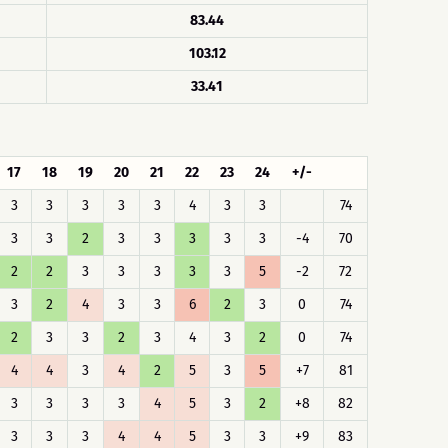
83.44
103.12
33.41
17
18
19
20
21
22
23
24
+/-
3
3
3
3
3
4
3
3
74
3
3
2
3
3
3
3
3
-4
70
2
2
3
3
3
3
3
5
-2
72
3
2
4
3
3
6
2
3
0
74
2
3
3
2
3
4
3
2
0
74
4
4
3
4
2
5
3
5
+7
81
3
3
3
3
4
5
3
2
+8
82
3
3
3
4
4
5
3
3
+9
83