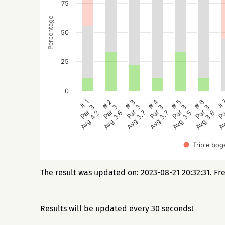
75
Percentage
50
25
0
# 2
# 5
# 1
# 4
# 
# 3
# 6
Par 3
Par 3
Par 3
Par 3
Pa
Par 3
Par 3
Avg 3.6
Avg 3.5
Avg 4.2
Avg 3.7
Av
Avg 3.7
Avg 3.8
Triple bog
The result was updated on: 2023-08-21 20:32:31. Fr
Results will be updated every 30 seconds!