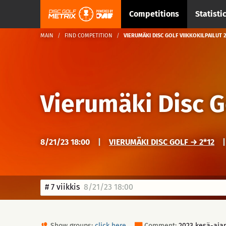
Competitions
Statisti
MAIN
FIND COMPETITION
VIERUMÄKI DISC GOLF VIIKKOKILPAILUT 2
Vierumäki Disc G
8/21/23 18:00
|
VIERUMÄKI DISC GOLF → 2*12
|
# 7 viikkis
8/21/23 18:00
Show groups:
click here
Comment:
2023 kesä-ajan