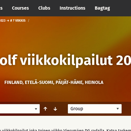
cs
Courses
Clubs
Instructions
Bagtag
023 → # 7 VIIKKIS
olf viikkokilpailut 2
FINLAND, ETELÄ-SUOMI, PÄIJÄT-HÄME, HEINOLA
↑
↓
 viikkokilpailut joka toinen viikko Vierumäen DG radalla. Katso tarkem