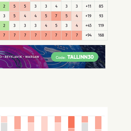
2
5
5
3
3
4
3
3
+11
85
3
5
4
4
5
7
5
4
+19
93
2
3
3
3
4
5
3
4
+45
119
7
7
7
7
7
7
7
7
+94
168