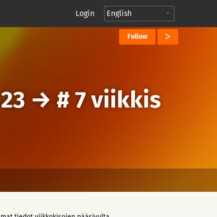
Login
Follow
023
→
# 7 viikkis
mat tiedot viikkokisojen pääsivulta.