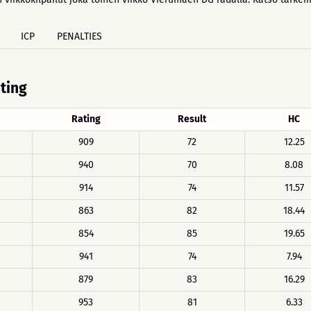
ICP
PENALTIES
ating
Rating
Result
HC
909
72
12.25
940
70
8.08
914
74
11.57
863
82
18.44
854
85
19.65
941
74
7.94
879
83
16.29
953
81
6.33