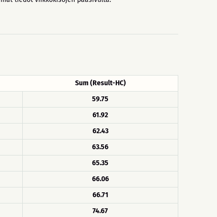
Sum (Result-HC)
59.75
61.92
62.43
63.56
65.35
66.06
66.71
74.67