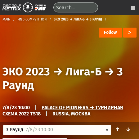
MAIN
FIND COMPETITION
ЭКО 2023 → ЛИГА-Б → 3 РАУНД
Follow
ЭКО 2023
→
Лига-Б
→
3
Раунд
7/8/23 10:00
|
PALACE OF PIONEERS → ТУРНИРНАЯ
СХЕМА 2022 TS18
|
RUSSIA, МОСКВА
↑
↓
3 Раунд
7/8/23 10:00