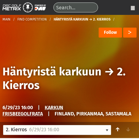
MAIN
FIND COMPETITION
HÄNTYRISTÄ KARKUUN → 2. KIERROS
Follow
Häntyristä karkuun
→
2.
Kierros
6/29/23 16:00
|
KARKUN
FRISBEEGOLFRATA
|
FINLAND, PIRKANMAA, SASTAMALA
↑
↓
2. Kierros
6/29/23 16:00