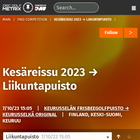
MAIN
FIND COMPETITION
KESÄREISSU 2023 → LIIKUNTAPUISTO
Follow
Kesäreissu 2023
→
Liikuntapuisto
7/10/23 15:05
|
KEURUSSELÄN FRISBEEGOLFPUISTO →
KEURUSSELKÄ ORIGINAL
|
FINLAND, KESKI-SUOMI,
KEURUU
↑
↓
Liikuntapuisto
7/10/23 15:05