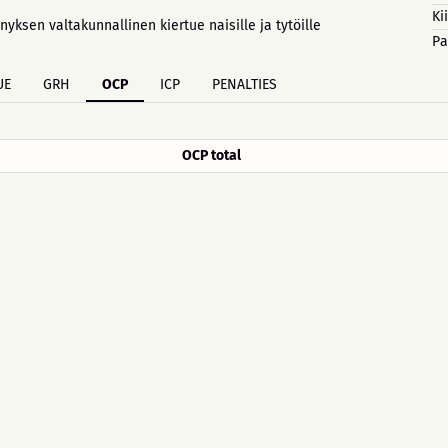
Ki
ksen valtakunnallinen kiertue naisille ja tytöille
Pa
UE
GRH
OCP
ICP
PENALTIES
OCP total