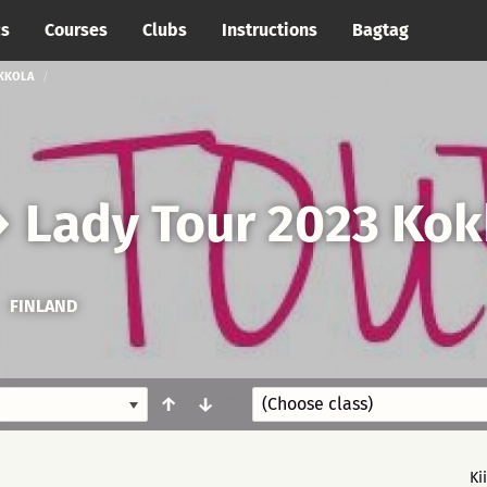
cs
Courses
Clubs
Instructions
Bagtag
OKKOLA
→
Lady Tour 2023 Kok
FINLAND
↑
↓
Ki