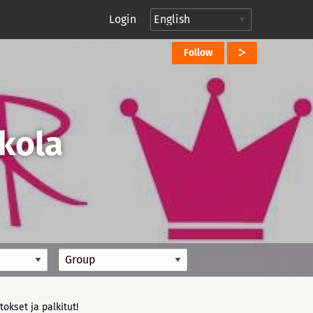
Login
Follow
kola
itokset ja palkitut!