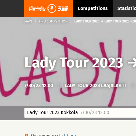
Competitions
Statisti
MAIN
FIND COMPETITION
LADY TOUR 2023 → LADY TOUR 2023 K
Lady Tour 2023
7/30/23 12:00
|
LADY TOUR 2023 LAAJALAHTI
|
Lady Tour 2023 Kokkola
7/30/23 12:00
Show groups:
click here