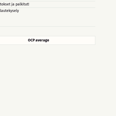
itokset ja palkitut!
lautekysely
OCP average