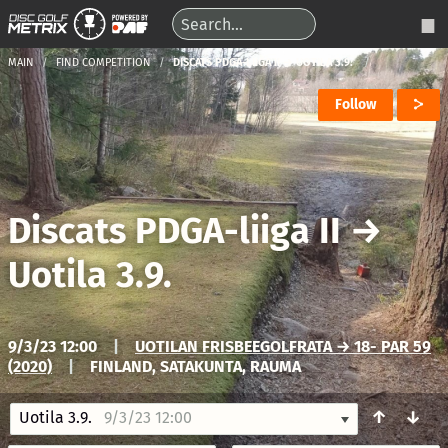
MAIN
FIND COMPETITION
DISCATS PDGA-LIIGA II → UOTILA 3.9.
Follow
Discats PDGA-liiga II
→
Uotila 3.9.
9/3/23 12:00
|
UOTILAN FRISBEEGOLFRATA → 18- PAR 59
(2020)
|
FINLAND, SATAKUNTA, RAUMA
↑
↓
Uotila 3.9.
9/3/23 12:00