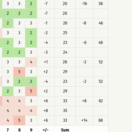
3
3
2
-7
20
-16
38
2
2
2
-7
20
2
3
3
-1
26
-8
46
3
3
2
-2
25
2
3
2
-4
23
-6
48
2
2
3
-3
24
3
3
4
+1
28
-2
52
3
5
3
+2
29
3
2
2
-4
23
-2
52
2
3
5
+2
29
4
4
3
+6
33
+8
62
4
4
4
+8
35
4
5
3
+6
33
+14
68
7
8
9
+/-
Sum