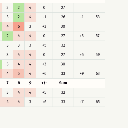
3
2
4
0
27
3
2
4
-1
26
-1
53
4
6
3
+3
30
2
4
4
0
27
+3
57
3
3
3
+5
32
3
4
4
0
27
+5
59
3
4
4
+3
30
4
5
4
+6
33
+9
63
7
8
9
+/-
Sum
3
4
4
+5
32
4
4
3
+6
33
+11
65