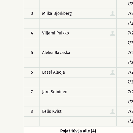
7/
3
Miika Björkberg
7/
7/
4
Viljami Puikko
7/
7/
5
Aleksi Ravaska
7/
7/
5
Lassi Alaoja
7/
7/
7
Jare Soininen
7/
7/
8
Eelis Kvist
7/
7/
Pojat 10v ja alle (4)