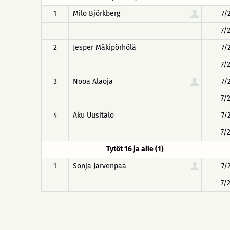
1
Milo Björkberg
7/
7/
2
Jesper Mäkipörhölä
7/
7/
3
Nooa Alaoja
7/
7/
4
Aku Uusitalo
7/
7/
Tytöt 16 ja alle (1)
1
Sonja Järvenpää
7/
7/