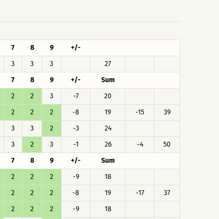
7
8
9
+/-
3
3
3
27
7
8
9
+/-
Sum
2
2
3
-7
20
2
2
2
-8
19
-15
39
3
3
2
-3
24
3
2
3
-1
26
-4
50
7
8
9
+/-
Sum
2
2
2
-9
18
2
2
2
-8
19
-17
37
2
2
2
-9
18