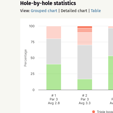
Hole-by-hole statistics
View:
Grouped chart
|
Detailed chart
|
Table
100
75
Percentage
50
25
0
# 1
# 2
Par 3
Par 3
Avg 2.8
Avg 3.3
A
Triple bog