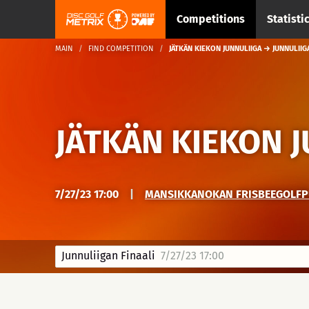
Competitions
Statisti
MAIN
FIND COMPETITION
JÄTKÄN KIEKON JUNNULIIGA → JUNNULIIGA
JÄTKÄN KIEKON 
7/27/23 17:00
|
MANSIKKANOKAN FRISBEEGOLFPUI
Junnuliigan Finaali
7/27/23 17:00