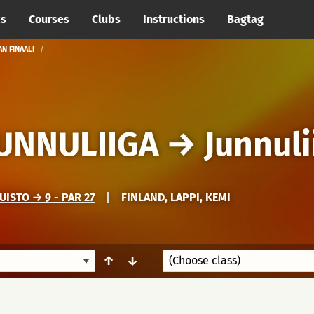
cs
Courses
Clubs
Instructions
Bagtag
N FINAALI
JUNNULIIGA
→
Junnuli
STO → 9 - PAR 27
|
FINLAND, LAPPI, KEMI
↑
↓