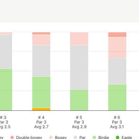
# 3
# 4
# 5
# 6
Par 3
Par 3
Par 3
Par 3
vg 2.5
Avg 2.7
Avg 2.9
Avg 3.1
ey
Double bogey
Bogey
Par
Birdie
Eagle