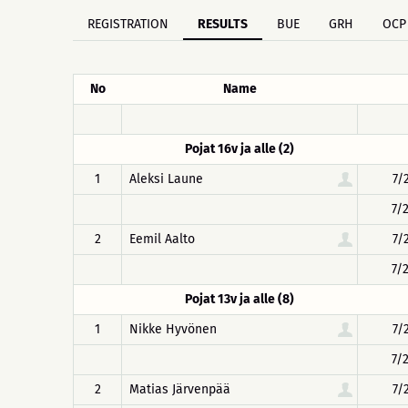
REGISTRATION
RESULTS
BUE
GRH
OCP
No
Name
Pojat 16v ja alle (2)
1
Aleksi Laune
7/
7/
2
Eemil Aalto
7/
7/
Pojat 13v ja alle (8)
1
Nikke Hyvönen
7/
7/
2
Matias Järvenpää
7/