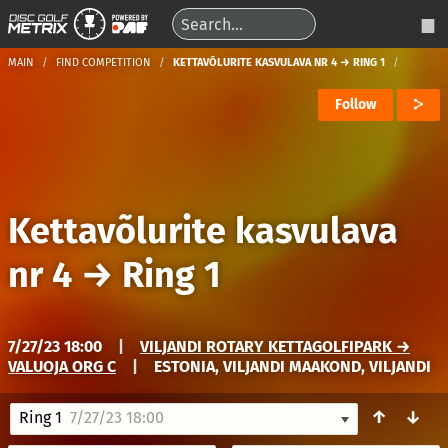
MAIN
FIND COMPETITION
KETTAVÕLURITE KASVULAVA NR 4 → RING 1
Follow
Kettavõlurite kasvulava
nr 4
→
Ring 1
7/27/23 18:00
|
VILJANDI ROTARY KETTAGOLFIPARK →
VALUOJA ORG C
|
ESTONIA, VILJANDI MAAKOND, VILJANDI
↑
↓
Ring 1
7/27/23 18:00