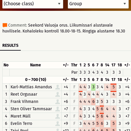
Comment:
Seekord Valuoja orus. Liikumissari alustavale
huvilisele. Kohaloleku kontroll 18.00-18-15. Ringiga alustame 18.30
RESULTS
No
Name
+/-
Thr
1
2
5
6
7
8
14
17
18
+/-
Par
3
3
3
4
3
4
3
3
3
0 – 700 (10)
+/-
Thr
1
2
5
6
7
8
14
17
18
+/-
1
Karl-Mattias Amandus
+4
F
4
4
3
3
3
4
4
5
3
+4
1
Reet Orgusaar
+4
F
4
3
4
4
4
4
3
4
3
+4
3
Frank Vihmann
+6
F
4
4
4
6
3
5
3
3
3
+6
4
Sten Oliver Tammsaar
+7
F
4
3
3
4
5
6
4
4
3
+7
4
Maret Mäll
+7
F
4
3
3
4
5
6
4
4
3
+7
6
Evelin Terro
+9
F
3
4
4
5
5
6
3
5
3
+9
7
Taivi Pool
+12
F
4
4
4
6
4
6
5
5
3
+12