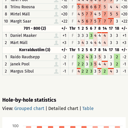
8
Triinu Roosna
+20
F
5
6
6
6
6
7
5
4
4
+20
8
Mirtel Mäll
+20
F
4
5
7
7
4
5
7
5
5
+20
10
Margit Saar
+22
F
4
5
6
7
5
7
7
7
3
+22
701 - 800 (2)
+/-
Thr
1
2
5
6
7
8
14
17
18
+/-
1
Daniel Maaker
+1
F
3
3
3
3
4
4
4
3
3
+1
2
Märt Mäll
+3
F
3
4
3
4
4
4
4
3
3
+3
Korraldustiim (3)
+/-
Thr
1
2
5
6
7
8
14
17
18
+/-
1
Raido Raudsepp
-2
F
2
2
4
3
3
5
3
3
2
-2
2
Janek Pool
-1
F
2
2
3
3
5
4
4
3
2
-1
2
Margus Sibul
-1
F
4
2
2
3
3
5
2
4
3
-1
Hole-by-hole statistics
View:
Grouped chart
|
Detailed chart
|
Table
100