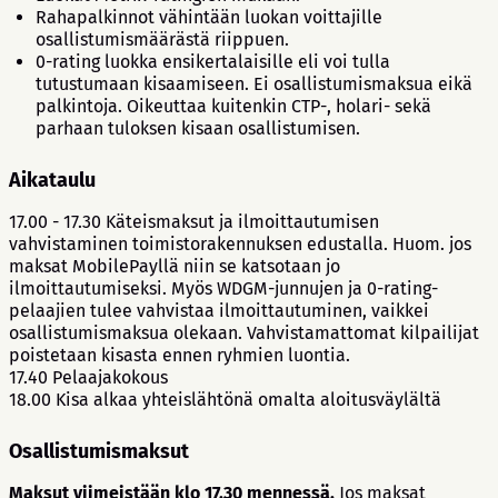
Rahapalkinnot vähintään luokan voittajille
osallistumismäärästä riippuen.
0-rating luokka ensikertalaisille eli voi tulla
tutustumaan kisaamiseen. Ei osallistumismaksua eikä
palkintoja. Oikeuttaa kuitenkin CTP-, holari- sekä
parhaan tuloksen kisaan osallistumisen.
Aikataulu
17.00 - 17.30 Käteismaksut ja ilmoittautumisen
vahvistaminen toimistorakennuksen edustalla. Huom. jos
maksat MobilePayllä niin se katsotaan jo
ilmoittautumiseksi. Myös WDGM-junnujen ja 0-rating-
pelaajien tulee vahvistaa ilmoittautuminen, vaikkei
osallistumismaksua olekaan. Vahvistamattomat kilpailijat
poistetaan kisasta ennen ryhmien luontia.
17.40 Pelaajakokous
18.00 Kisa alkaa yhteislähtönä omalta aloitusväylältä
Osallistumismaksut
Maksut viimeistään klo 17.30 mennessä.
Jos maksat