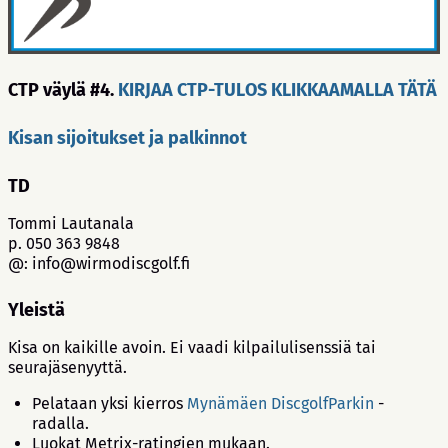
CTP väylä #4.
KIRJAA CTP-TULOS KLIKKAAMALLA TÄTÄ
Kisan sijoitukset ja palkinnot
TD
Tommi Lautanala
p. 050 363 9848
@: info@wirmodiscgolf.fi
Yleistä
Kisa on kaikille avoin. Ei vaadi kilpailulisenssiä tai
seurajäsenyyttä.
Pelataan yksi kierros
M
ynämäen DiscgolfParkin
-
radalla.
Luokat Metrix-ratingien mukaan.