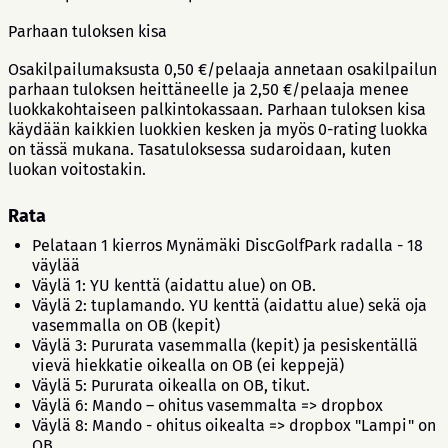
Parhaan tuloksen kisa
Osakilpailumaksusta 0,50 €/pelaaja annetaan osakilpailun
parhaan tuloksen heittäneelle ja 2,50 €/pelaaja menee
luokkakohtaiseen palkintokassaan. Parhaan tuloksen kisa
käydään kaikkien luokkien kesken ja myös 0-rating luokka
on tässä mukana. Tasatuloksessa sudaroidaan, kuten
luokan voitostakin.
Rata
Pelataan 1 kierros Mynämäki DiscGolfPark radalla - 18
väylää
Väylä 1: YU kenttä (aidattu alue) on OB.
Väylä 2: tuplamando. YU kenttä (aidattu alue) sekä oja
vasemmalla on OB (kepit)
Väylä 3: Pururata vasemmalla (kepit) ja pesiskentällä
vievä hiekkatie oikealla on OB (ei keppejä)
Väylä 5: Pururata oikealla on OB, tikut.
Väylä 6: Mando – ohitus vasemmalta => dropbox
Väylä 8: Mando - ohitus oikealta => dropbox "Lampi" on
OB