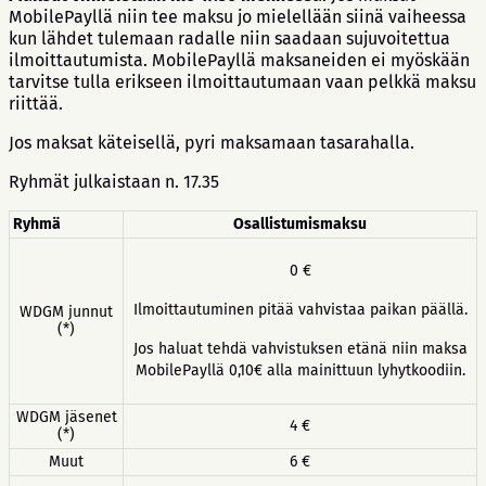
MobilePayllä niin tee maksu jo mielellään siinä vaiheessa
kun lähdet tulemaan radalle niin saadaan sujuvoitettua
ilmoittautumista. MobilePayllä maksaneiden ei myöskään
tarvitse tulla erikseen ilmoittautumaan vaan pelkkä maksu
riittää.
Jos maksat käteisellä, pyri maksamaan tasarahalla.
Ryhmät julkaistaan n. 17.35
Ryhmä
Osallistumismaksu
0 €
Ilmoittautuminen pitää vahvistaa paikan päällä.
WDGM junnut
(*)
Jos haluat tehdä vahvistuksen etänä niin maksa
MobilePayllä 0,10€ alla mainittuun lyhytkoodiin.
WDGM jäsenet
4 €
(*)
Muut
6 €