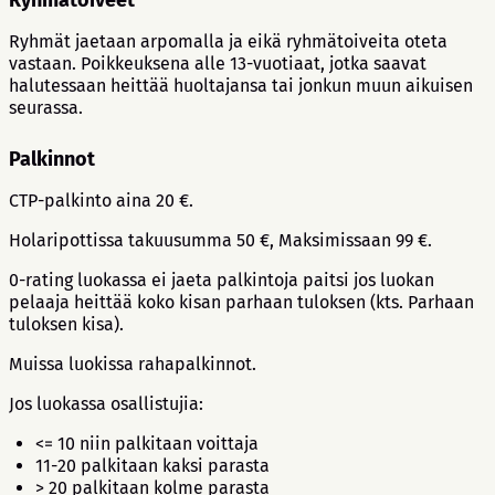
Ryhmätoiveet
Ryhmät jaetaan arpomalla ja eikä ryhmätoiveita oteta
vastaan. Poikkeuksena alle 13-vuotiaat, jotka saavat
halutessaan heittää huoltajansa tai jonkun muun aikuisen
seurassa.
Palkinnot
CTP-palkinto aina 20 €.
Holaripottissa takuusumma 50 €, Maksimissaan 99 €.
0-rating luokassa ei jaeta palkintoja paitsi jos luokan
pelaaja heittää koko kisan parhaan tuloksen (kts. Parhaan
tuloksen kisa).
Muissa luokissa rahapalkinnot.
Jos luokassa osallistujia:
<= 10 niin palkitaan voittaja
11-20 palkitaan kaksi parasta
> 20 palkitaan kolme parasta