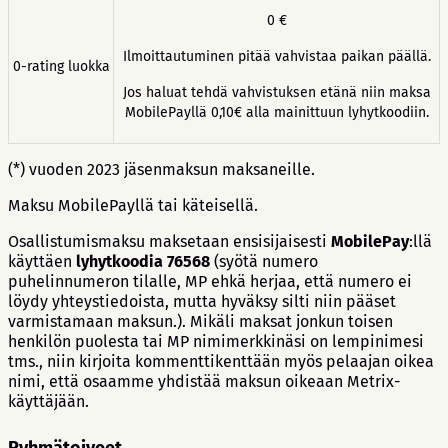
0 €
Ilmoittautuminen pitää vahvistaa paikan päällä.
0-rating luokka
Jos haluat tehdä vahvistuksen etänä niin maksa
MobilePayllä 0,10€ alla mainittuun lyhytkoodiin.
(*) vuoden 2023 jäsenmaksun maksaneille.
Maksu MobilePayllä tai käteisellä.
Osallistumismaksu
maksetaan ensisijaisesti
MobilePay
:llä
käyttäen
lyhytkoodia 76568
(syötä numero
puhelinnumeron tilalle, MP ehkä herjaa, että numero ei
löydy yhteystiedoista, mutta hyväksy silti niin pääset
varmistamaan maksun.). Mikäli maksat jonkun toisen
henkilön puolesta tai MP nimimerkkinäsi on lempinimesi
tms., niin kirjoita kommenttikenttään myös pelaajan oikea
nimi, että osaamme yhdistää maksun oikeaan Metrix-
käyttäjään.