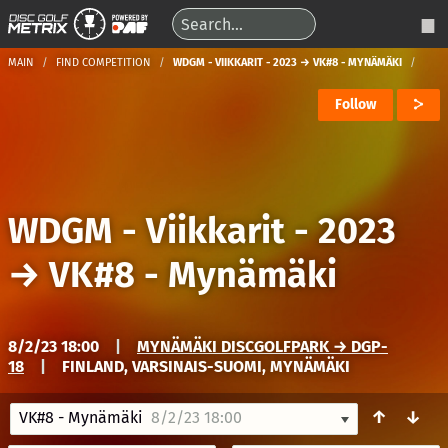
MAIN
FIND COMPETITION
WDGM - VIIKKARIT - 2023 → VK#8 - MYNÄMÄKI
Follow
WDGM - Viikkarit - 2023
→
VK#8 - Mynämäki
8/2/23 18:00
|
MYNÄMÄKI DISCGOLFPARK → DGP-
18
|
FINLAND, VARSINAIS-SUOMI, MYNÄMÄKI
↑
↓
VK#8 - Mynämäki
8/2/23 18:00