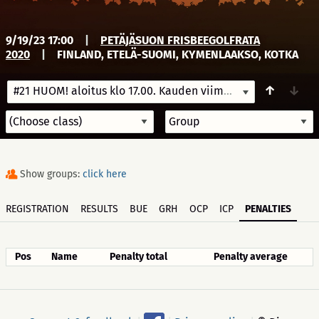
9/19/23 17:00
|
PETÄJÄSUON FRISBEEGOLFRATA
2020
|
FINLAND, ETELÄ-SUOMI, KYMENLAAKSO, KOTKA
↑
↓
#21 HUOM! aloitus klo 17.00. Kauden viimeinen viikkokisa
9/
Show groups:
click here
REGISTRATION
RESULTS
BUE
GRH
OCP
ICP
PENALTIES
Pos
Name
Penalty total
Penalty average