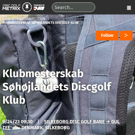
MAIN
FIND COMPETITION
KLUBMESTERSKAB SØHØJLANDETS DISCGOLF KLUB
Follow
Klubmesterskab
Søhøjlandets Discgolf
Klub
9/24/23 09:30
|
SILKEBORG DISC GOLF BANE → GUL
TEE
|
DENMARK, SILKEBORG