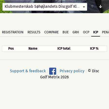
↑
↓
Klubmesterskab Søhøjlandets Discgolf Klub
9/24/23 09:30
REGISTRATION
RESULTS
COMPARE
BUE
GRH
OCP
ICP
PENA
Pos
Name
ICP total
ICP %
Support & feedback
|
|
Privacy policy
|
© Disc
Golf Metrix 2026