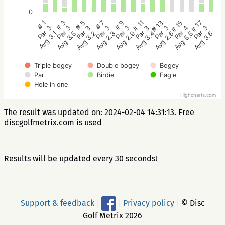
0
# 5
# 3
# 1
# 17
# 15
# 13
# 11
# 9
# 7
Par 3
Par 3
Par 3
Par 3
Par 4
Par 3
Par 3
Par 3
Par 3
Avg 3.2
Avg 3.5
Avg 3.1
Avg 3.6
Avg 5.5
Avg 2.6
Avg 3.4
Avg 2.9
Avg 2.8
Triple bogey
Double bogey
Bogey
Par
Birdie
Eagle
Hole in one
Highcharts.com
The result was updated on: 2024-02-04 14:31:13. Free
discgolfmetrix.com is used
Results will be updated every 30 seconds!
Support & feedback
|
|
Privacy policy
|
© Disc
Golf Metrix 2026