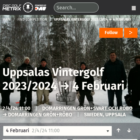
MAIN
FIND COMPETITION
UPPSALAS VINTERGOLF 2023/2024 → 4 FEBRUARI
Follow
Uppsalas Vintergolf
2023/2024
→
4 Februari
2/4/24 11:00
|
DOMARRINGEN GRÖN+SVART OCH RÖBO
→ DOMARRINGEN GRÖN+RÖBO
|
SWEDEN, UPPSALA
↑
↓
4 Februari
2/4/24 11:00