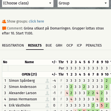
Show groups:
click here
Comment:
Gröna utkast på Domarringen. Grupper lottas strax
efter 10. Start 11:00.
REGISTRATION
RESULTS
BUE
GRH
OCP
ICP
PENALTIES
No
Name
+/-
Thr
1
2
3
4
5
6
7
8
9
10
Par
3
3
3
3
3
3
3
3
3
3
OPEN (21)
+/-
Thr
1
2
3
4
5
6
7
8
9
10
1
Simon Spånberg
-4
F
3
3
3
3
3
3
3
3
3
2
2
Simon Andersson
-3
F
3
2
3
3
2
3
3
3
3
2
3
Alexander Larson
-1
F
4
2
3
3
3
2
2
4
2
3
4
Jonas Hermanson
0
F
3
4
3
3
3
3
3
4
2
3
4
Erik Västholm
0
F
3
3
3
3
3
3
2
3
5
2