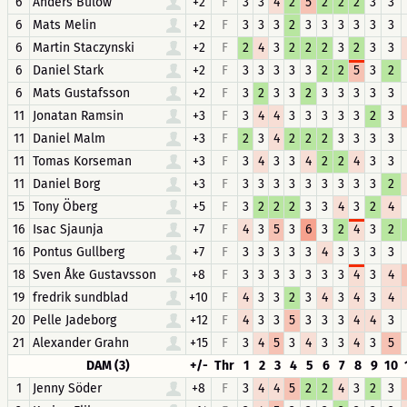
6
Anders Bülow
+2
F
3
3
4
2
5
2
2
2
3
3
6
Mats Melin
+2
F
3
3
3
2
3
3
3
3
3
3
6
Martin Staczynski
+2
F
2
4
3
2
2
2
3
2
3
3
6
Daniel Stark
+2
F
3
3
3
3
3
2
2
5
3
2
6
Mats Gustafsson
+2
F
3
2
3
3
2
3
3
3
3
3
11
Jonatan Ramsin
+3
F
3
4
4
3
3
3
3
3
2
3
11
Daniel Malm
+3
F
2
3
4
2
2
2
3
3
3
3
11
Tomas Korseman
+3
F
3
4
3
3
4
2
2
4
3
3
11
Daniel Borg
+3
F
3
3
3
3
3
3
3
3
3
2
15
Tony Öberg
+5
F
3
2
2
2
3
3
4
3
2
4
16
Isac Sjaunja
+7
F
4
3
5
3
6
3
2
4
3
2
16
Pontus Gullberg
+7
F
3
3
3
3
3
4
3
3
3
3
18
Sven Åke Gustavsson
+8
F
3
3
3
3
3
3
3
4
3
4
19
fredrik sundblad
+10
F
4
3
3
2
3
4
3
4
3
4
20
Pelle Jadeborg
+12
F
4
3
3
5
3
3
3
4
4
3
21
Alexander Grahn
+15
F
3
4
5
3
4
3
3
4
3
5
DAM (3)
+/-
Thr
1
2
3
4
5
6
7
8
9
10
1
Jenny Söder
+8
F
3
4
4
5
2
2
4
3
2
3