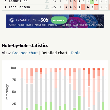
2
Karine Elihn
+14
F
3
4
5
3
3
3
2
3
3
3
3
Lena Benzein
+27
F
4
4
5
3
6
4
3
5
3
3
Hole-by-hole statistics
View:
Grouped chart
|
Detailed chart
|
Table
100
75
Percentage
50
25